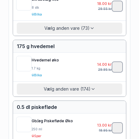
18.00
kr
8
stk
29.55
kr
Bilka
Vælg anden vare (73)
175 g hvedemel
Hvedemel øko
14.00
kr
1.7
kg
29.95
kr
Bilka
Vælg anden vare (174)
0.5 dl piskefløde
Gb/øg Piskefløde Øko
13.00
kr
250
ml
18.95
kr
Spar