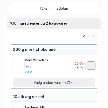
Føj til madplan
10 ingredienser og 2 basisvarer
200 g mørk chokolade
Mørk Chokolade
20.00
kr
180
g
42.50
kr
Bilka
Vælg anden vare (147)
10 stk æg str m/l
Skrabeæg M/L