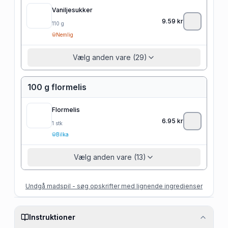
Vaniljesukker
9.59
kr
110
g
Nemlig
Vælg anden vare (29)
100 g flormelis
Flormelis
6.95
kr
1
stk
Bilka
Vælg anden vare (13)
Undgå madspil - søg opskrifter med lignende ingredienser
Instruktioner