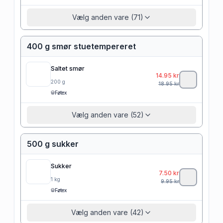
Vælg anden vare (71)
400 g smør stuetempereret
Saltet smør
14.95
kr
200
g
18.95
kr
Føtex
Vælg anden vare (52)
500 g sukker
Sukker
7.50
kr
1
kg
9.95
kr
Føtex
Vælg anden vare (42)