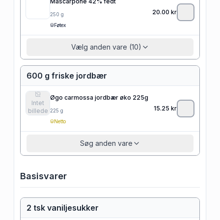
Mascarpone 42% fedt
20.00
kr
250
g
Føtex
Vælg anden vare (10)
600 g friske jordbær
Øgo carmossa jordbær øko 225g
Intet
15.25
kr
billede
225
g
Netto
Søg anden vare
Basisvarer
2 tsk vaniljesukker