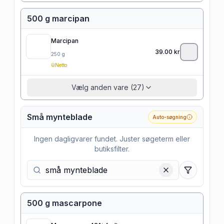
500 g marcipan
Marcipan
39.00
kr
250
g
Netto
Vælg anden vare (27)
Små mynteblade
Auto-søgning
Ingen dagligvarer fundet. Juster søgeterm eller
butiksfilter.
Filtre
500 g mascarpone