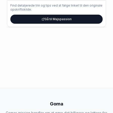
Find detaljerede trin og tips ved at følge linket til den originale
opskriftskilde.
Gå til Majspassion
Goma
Gomas mission handler om at gøre det billigere og lettere for