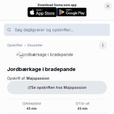
Download Goma som app
Opskrifter
Desserter
Flere 
Jordbærkage i bradepande
Opskrift af:
Majspassion
Se opskriften hos
Majspassion
Arbejdstid
Tid i alt
45
min
45
min