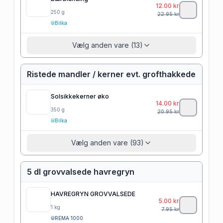
12.00
kr
250
g
22.95
kr
Bilka
Vælg anden vare (13)
Ristede mandler / kerner evt. grofthakkede
Solsikkekerner øko
14.00
kr
350
g
20.95
kr
Bilka
Vælg anden vare (93)
5 dl grovvalsede havregryn
HAVREGRYN GROVVALSEDE
5.00
kr
1
kg
7.95
kr
REMA 1000