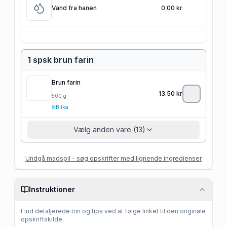
Vand fra hanen
0.00 kr
1 spsk brun farin
Brun farin
13.50
kr
500
g
Bilka
Vælg anden vare (13)
Undgå madspil - søg opskrifter med lignende ingredienser
Instruktioner
Find detaljerede trin og tips ved at følge linket til den originale
opskriftskilde.