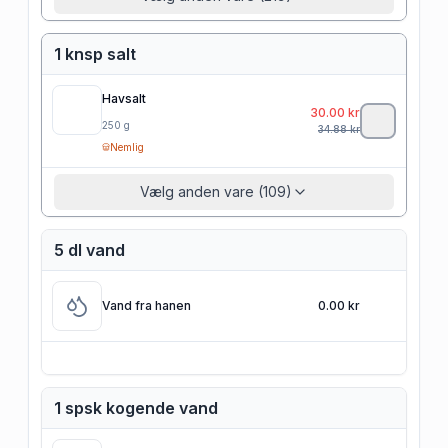
1 knsp salt
Havsalt
30.00
kr
250
g
34.88
kr
Nemlig
Vælg anden vare (109)
5 dl vand
Vand fra hanen
0.00 kr
1 spsk kogende vand