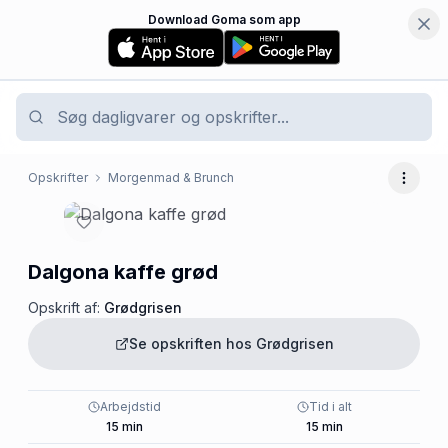
Download Goma som app
Opskrifter
Morgenmad & Brunch
Flere 
Dalgona kaffe grød
Opskrift af:
Grødgrisen
Se opskriften hos
Grødgrisen
Arbejdstid
Tid i alt
15
min
15
min