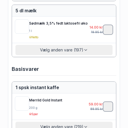
5 dl mælk
Sødmælk 3,5% fedt laktosefri øko
14.00
kr
1
l
19.95
kr
Netto
Vælg anden vare (197)
Basisvarer
1 spsk instant kaffe
Merrild Gold Instant
59.00
kr
200
g
89.95
kr
Spar
Vælg anden vare (219)