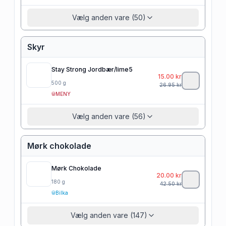
Vælg anden vare (50)
Skyr
Stay Strong Jordbær/lime5
15.00
kr
500
g
26.95
kr
MENY
Vælg anden vare (56)
Mørk chokolade
Mørk Chokolade
20.00
kr
180
g
42.50
kr
Bilka
Vælg anden vare (147)