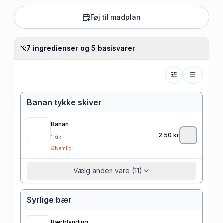
Føj til madplan
7 ingredienser og 5 basisvarer
Banan tykke skiver
Banan
2.50
kr
1
stk
Nemlig
Vælg anden vare (11)
Syrlige bær
Bærblanding