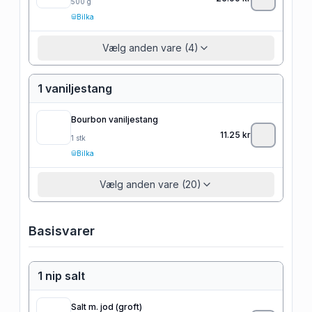
500
g
Bilka
Vælg anden vare (4)
1 vaniljestang
Bourbon vaniljestang
11.25
kr
1
stk
Bilka
Vælg anden vare (20)
Basisvarer
1 nip salt
Salt m. jod (groft)