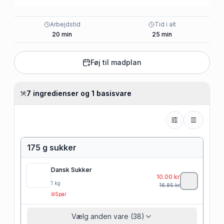
Arbejdstid
Tid i alt
20
min
25
min
Føj til madplan
7 ingredienser og 1 basisvare
175 g sukker
Dansk Sukker
10.00
kr
1
kg
16.95
kr
Spar
Vælg anden vare (38)