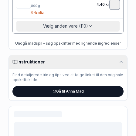
4.40
kr
800
g
Nemlig
Vælg anden vare (110)
Undgå madspil - søg opskrifter med lignende ingredienser
Instruktioner
Find detaljerede trin og tips ved at følge linket til den originale
opskriftskilde.
Gå til Anna Mad