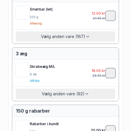
Smørbar (let)
12.00
kr
200
g
24.95
kr
Nemlig
Vælg anden vare (167)
3 æg
Skrabeæg M/L
18.00
kr
8
stk
29.55
kr
Bilka
Vælg anden vare (92)
150 g rabarber
Rabarber i bundt
25.00
kr