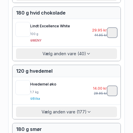
180 g hvid chokolade
Lindt Excellence White
29.95
kr
100
g
44.95
kr
MENY
Vælg anden vare (40)
120 g hvedemel
Hvedemel øko
14.00
kr
1.7
kg
29.95
kr
Bilka
Vælg anden vare (177)
180 g smør