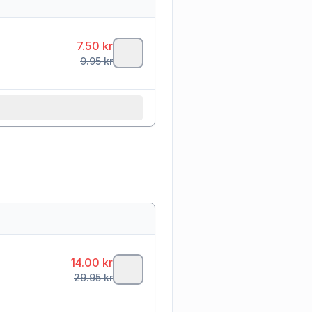
7.50
kr
9.95
kr
14.00
kr
29.95
kr