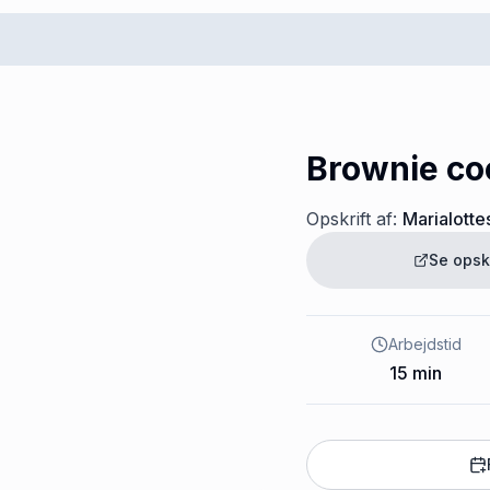
Brownie co
Opskrift af:
Marialotte
Se opsk
Arbejdstid
15
min