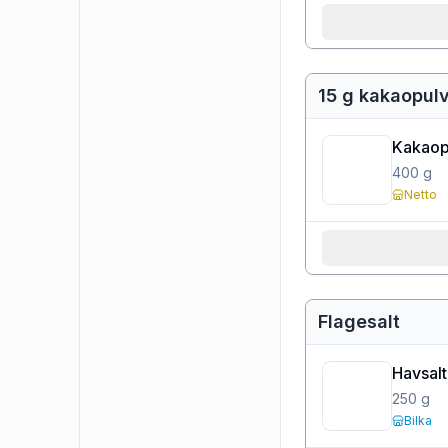
15 g kakaopul
Kakaop
400
g
Netto
Flagesalt
Havsalt 
250
g
Bilka