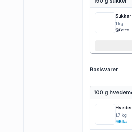
190 g sukker
Sukker
1
kg
Føtex
Basisvarer
100 g hvedem
Hvedem
1.7
kg
Bilka