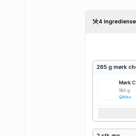
4 ingrediense
285 g mørk ch
Mørk C
180
g
Bilka
2 stk æg