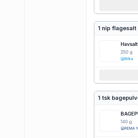
1 nip flagesalt
Havsalt 
250
g
Bilka
1 tsk bagepulv
BAGEP
140
g
REMA 1