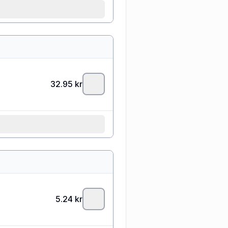
32.95
kr
5.24
kr