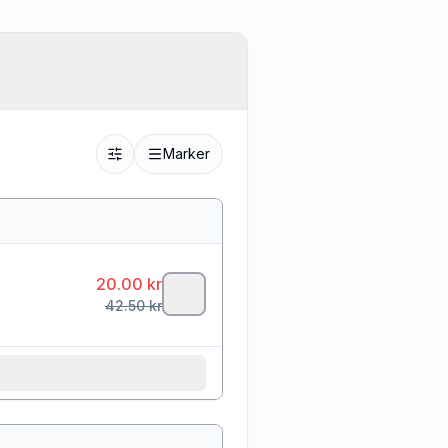
Marker
20.00
kr
42.50
kr