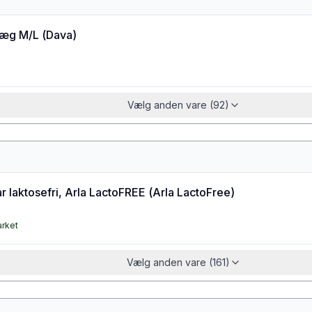
æg M/L
(
Dava
)
Vælg anden vare (92)
 laktosefri, Arla LactoFREE
(
Arla LactoFree
)
arket
Vælg anden vare (161)