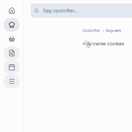
Goma
Opskrifter
Opskrifter
Bagværk
Dagligvarer
Indkøbslisten
Madplan
Mere