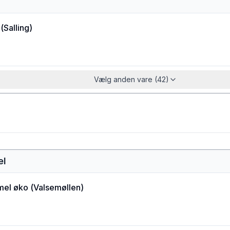
(
Salling
)
Vælg anden vare (42)
el
el øko
(
Valsemøllen
)