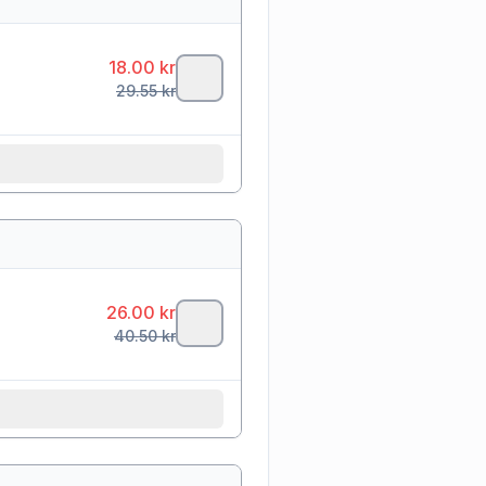
18.00
kr
29.55
kr
26.00
kr
40.50
kr