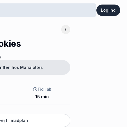
Log ind
Flere muligheder
okies
s
riften hos
Marialottes
Tid i alt
15
min
Føj til madplan