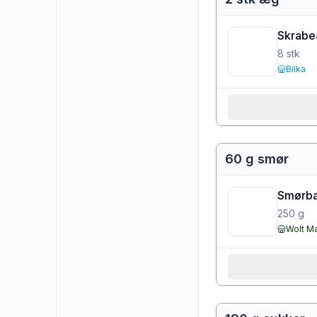
Skrabe
8
stk
Bilka
60 g smør
Smørbar
250
g
Wolt M