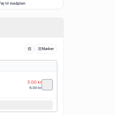
Føj til madplan
Marker
5.00
kr
6.00
kr