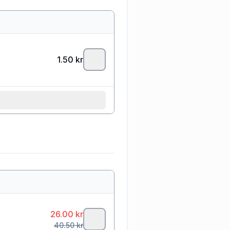
1.50
kr
26.00
kr
40.50
kr