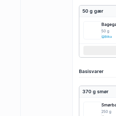
50 g gær
Bageg
50
g
Bilka
Basisvarer
370 g smør
Smørbar
250
g