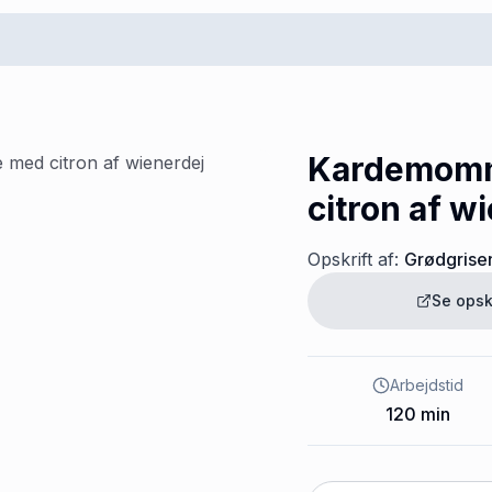
Kardemom
citron af w
Opskrift af:
Grødgrise
Se opsk
Arbejdstid
120
min