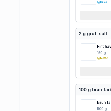
Bilka
2 g groft salt
Fint hav
150
g
Netto
100 g brun far
Brun fa
500
g