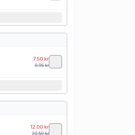
7.50
kr
9.95
kr
12.00
kr
20.50
kr