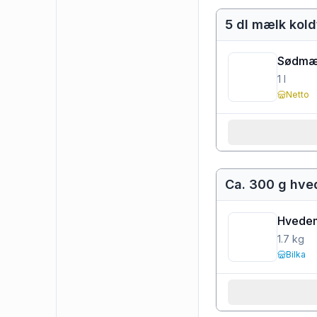
5 dl mælk kold
Sødmæl
1
l
Netto
Ca. 300 g hve
Hvede
1.7
kg
Bilka