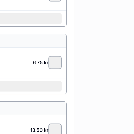
6.75
kr
13.50
kr