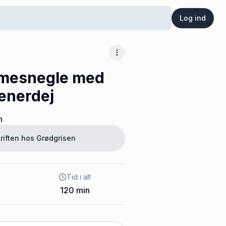
Log ind
Flere muligheder
mesnegle med
ienerdej
n
riften hos
Grødgrisen
Tid i alt
120
min