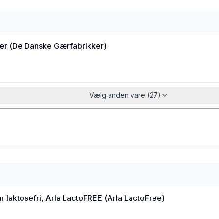
ær
(
De Danske Gærfabrikker
)
Vælg anden vare (27)
 laktosefri, Arla LactoFREE
(
Arla LactoFree
)