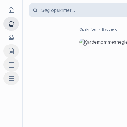
Goma
Opskrifter
Opskrifter
Bagværk
Dagligvarer
Indkøbslisten
Madplan
Mere