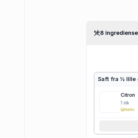
8 ingrediense
Saft fra ½ lill
Citron
1
stk
Netto