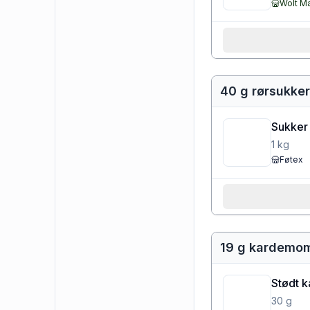
Wolt M
40 g rørsukker
Sukker
1
kg
Føtex
19 g kardemo
Stødt 
30
g