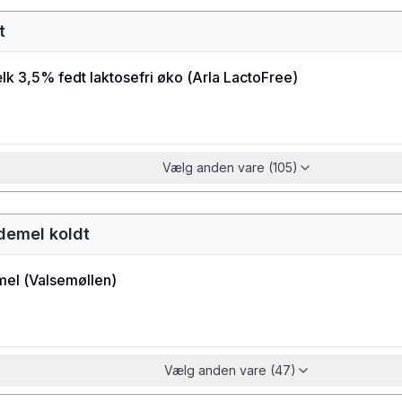
t
k 3,5% fedt laktosefri øko
(
Arla LactoFree
)
Vælg anden vare (105)
demel koldt
mel
(
Valsemøllen
)
Vælg anden vare (47)