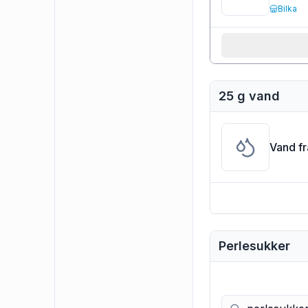
Bilka
25 g vand
Vand f
Perlesukker