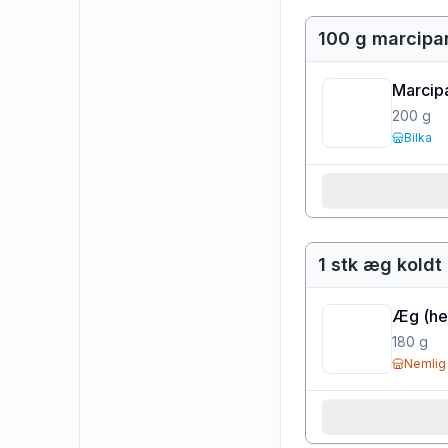
100 g marcipa
Marcip
200
g
Bilka
1 stk æg koldt
Æg (he
180
g
Nemlig