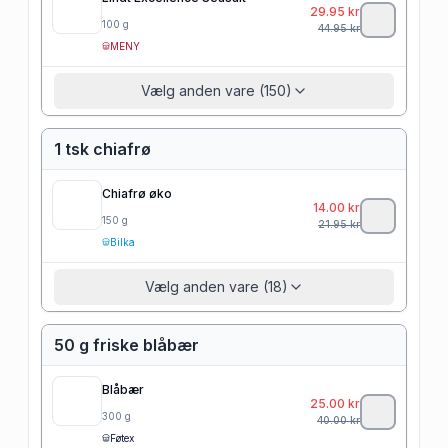
29.95
kr
100
g
44.95
kr
MENY
Vælg anden vare (150)
1 tsk chiafrø
Chiafrø øko
14.00
kr
150
g
21.95
kr
Bilka
Vælg anden vare (18)
50 g friske blåbær
Blåbær
25.00
kr
300
g
40.00
kr
Føtex