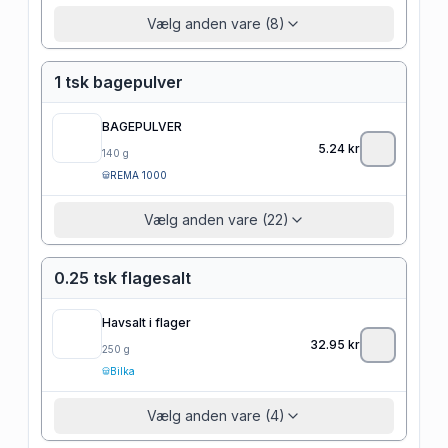
Vælg anden vare (8)
1 tsk bagepulver
BAGEPULVER
5.24
kr
140
g
REMA 1000
Vælg anden vare (22)
0.25 tsk flagesalt
Havsalt i flager
32.95
kr
250
g
Bilka
Vælg anden vare (4)