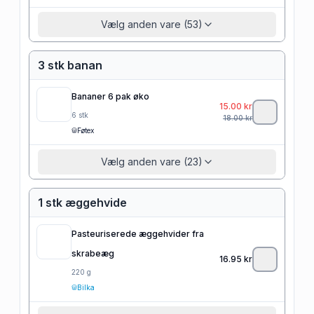
Vælg anden vare (53)
3 stk banan
Bananer 6 pak øko
15.00
kr
6
stk
18.00
kr
Føtex
Vælg anden vare (23)
1 stk æggehvide
Pasteuriserede æggehvider fra
skrabeæg
16.95
kr
220
g
Bilka