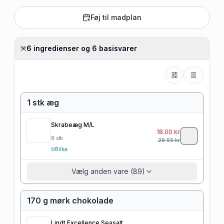
Føj til madplan
6 ingredienser og 6 basisvarer
1 stk æg
Skrabeæg M/L
18.00
kr
8
stk
29.55
kr
Bilka
Vælg anden vare (89)
170 g mørk chokolade
Lindt Excellence Seasalt