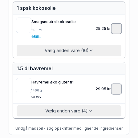
1 spsk kokosolie
Smagsneutral kokosolie
25.25
kr
200
ml
Bilka
Vælg anden vare (16)
1.5 dl havremel
Havremel øko glutenfri
29.95
kr
1400
g
Føtex
Vælg anden vare (4)
Undgå madspil - søg opskrifter med lignende ingredienser