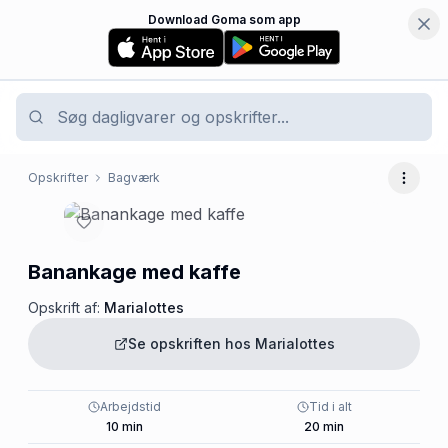
Download Goma som app
Opskrifter
Bagværk
Flere 
Banankage med kaffe
Opskrift af:
Marialottes
Se opskriften hos
Marialottes
Arbejdstid
Tid i alt
10
min
20
min