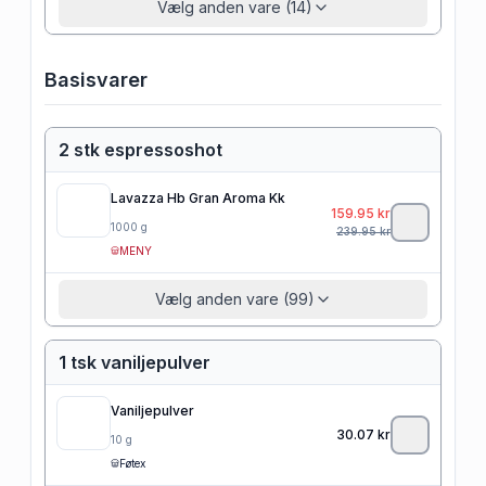
Vælg anden vare (14)
Basisvarer
2 stk espressoshot
Lavazza Hb Gran Aroma Kk
159.95
kr
1000
g
239.95
kr
MENY
Vælg anden vare (99)
1 tsk vaniljepulver
Vaniljepulver
30.07
kr
10
g
Føtex