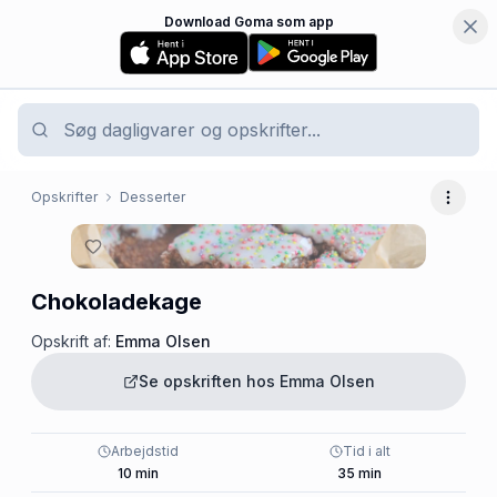
Download Goma som app
Opskrifter
Desserter
Flere 
Chokoladekage
Opskrift af:
Emma Olsen
Se opskriften hos
Emma Olsen
Arbejdstid
Tid i alt
10
min
35
min