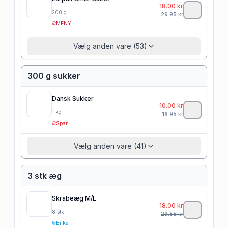
18.00
kr
200
g
29.95
kr
MENY
Vælg anden vare (53)
300 g sukker
Dansk Sukker
10.00
kr
1
kg
16.95
kr
Spar
Vælg anden vare (41)
3 stk æg
Skrabeæg M/L
18.00
kr
8
stk
29.55
kr
Bilka