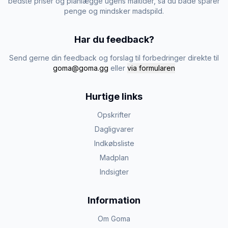
bedste priser og planlægge ugens måltider, så du både sparer
penge og mindsker madspild.
Har du feedback?
Send gerne din feedback og forslag til forbedringer direkte til
goma@goma.gg
eller
via formularen
Hurtige links
Opskrifter
Dagligvarer
Indkøbsliste
Madplan
Indsigter
Information
Om Goma