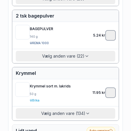
2 tsk bagepulver
BAGEPULVER
5.24
kr
140
g
REMA 1000
Vælg anden vare (22)
Krymmel
Krymmel sort m. lakrids
11.95
kr
50
g
Bilka
Vælg anden vare (134)
Lidt vand
Auto-søgning