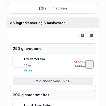
Føj til madplan
6 ingredienser og 6 basisvarer
250 g hvedemel
Hvedemel øko
14.00
kr
1.7
kg
29.95
kr
Bilka
Vælg anden vare (174)
200 g smør smeltet
Lurpak Smør Saltet