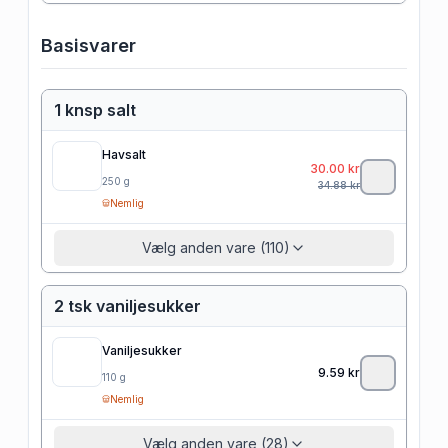
Basisvarer
1 knsp salt
Havsalt
30.00
kr
250
g
34.88
kr
Nemlig
Vælg anden vare (110)
2 tsk vaniljesukker
Vaniljesukker
9.59
kr
110
g
Nemlig
Vælg anden vare (28)