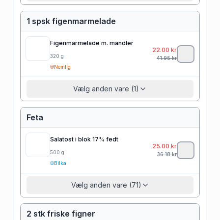
1 spsk figenmarmelade
Figenmarmelade m. mandler
22.00
kr
320
g
41.95
kr
Nemlig
Vælg anden vare (1)
Feta
Salatost i blok 17% fedt
25.00
kr
500
g
36.18
kr
Bilka
Vælg anden vare (71)
2 stk friske figner