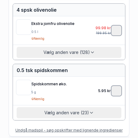
4 spsk olivenolie
Ekstra jomfru olivenolie
99.98
kr
0.5
l
199.95
kr
Nemlig
Vælg anden vare (128)
0.5 tsk spidskommen
Spidskommen øko.
5.95
kr
5
g
Nemlig
Vælg anden vare (23)
Undgå madspil - søg opskrifter med lignende ingredienser