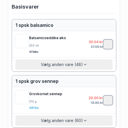
Basisvarer
1 spsk balsamico
Balsamicoeddike øko
30.04
kr
250
ml
37.56
kr
Føtex
Vælg anden vare (48)
1 spsk grov sennep
Grovkornet sennep
20.00
kr
210
g
43.95
kr
Bilka
Vælg anden vare (60)