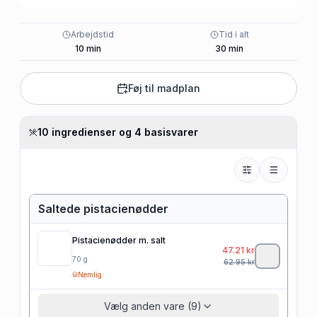
Arbejdstid
Tid i alt
10
min
30
min
Føj til madplan
10 ingredienser og 4 basisvarer
Saltede pistacienødder
Pistacienødder m. salt
47.21
kr
70
g
62.95
kr
Nemlig
Vælg anden vare (9)