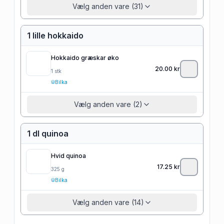
Vælg anden vare (31)
1 lille hokkaido
Hokkaido græskar øko
20.00
kr
1
stk
Bilka
Vælg anden vare (2)
1 dl quinoa
Hvid quinoa
17.25
kr
325
g
Bilka
Vælg anden vare (14)