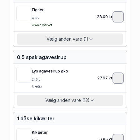
Figner
28.00
kr
4
stk
Wolt Market
Vælg anden vare (1)
0.5 spsk agavesirup
Lys agavesirup øko
27.97
kr
245
g
Føtex
Vælg anden vare (13)
1 dåse kikærter
Kikærter
6.95
kr