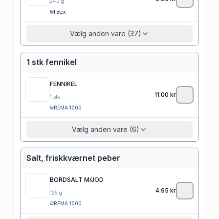
240
g
Føtex
Vælg anden vare (37)
1 stk fennikel
FENNIKEL
11.00
kr
1
stk
REMA 1000
Vælg anden vare (6)
Salt, friskkværnet peber
BORDSALT M/JOD
4.95
kr
125
g
REMA 1000