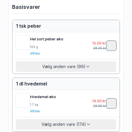
Basisvarer
1 tsk peber
Hel sort peber øko
12.00
kr
100
g
28.25
kr
Bilka
Vælg anden vare (99)
1 dl hvedemel
Hvedemel øko
14.00
kr
1.7
kg
29.95
kr
Bilka
Vælg anden vare (174)