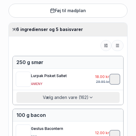
Føj til madplan
6 ingredienser og 5 basisvarer
250 g smør
Lurpak Pisket Saltet
18.00
kr
29.95
kr
MENY
Vælg anden vare (162)
100 g bacon
Gestus Bacontern
12.00
kr