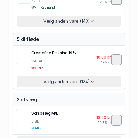
200
g
17.95
kr
Min Købmand
Vælg anden vare (143)
5 dl fløde
Cremefine Piskning 19%
10.00
kr
250
ml
17.95
kr
MENY
Vælg anden vare (124)
2 stk æg
Skrabeæg M/L
18.00
kr
8
stk
29.55
kr
Bilka