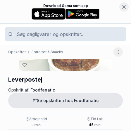
Download Goma som app
Opskrifter
Forretter & Snacks
Flere 
Leverpostej
Opskrift af:
Foodfanatic
Se opskriften hos
Foodfanatic
Arbejdstid
Tid i alt
-
min
45
min