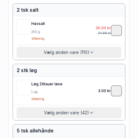
2 tsk salt
Havsalt
30.00
kr
250
g
34.88
kr
Nemlig
Vælg anden vare (110)
2 stk løg
Løg Zittauer løse
3.00
kr
1
stk
Nemlig
Vælg anden vare (42)
5 tsk allehånde