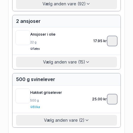
Vælg anden vare (92)
2 ansjoser
Ansjoser i olie
17.95
kr
22
g
Føtex
Vælg anden vare (15)
500 g svinelever
Hakket griselever
25.00
kr
500
g
Bilka
Vælg anden vare (2)