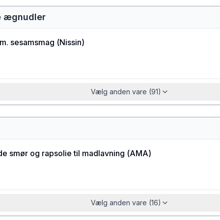
te ægnudler
 m. sesamsmag
(
Nissin
)
Vælg anden vare (91)
e smør og rapsolie til madlavning
(
AMA
)
Vælg anden vare (16)