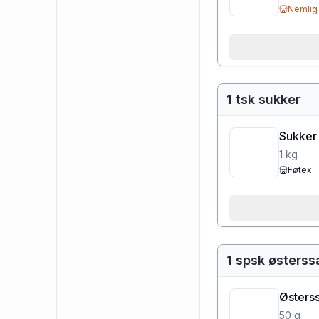
Nemlig
1 tsk sukker
Sukker
1
kg
Føtex
1 spsk østers
Østers
50
g