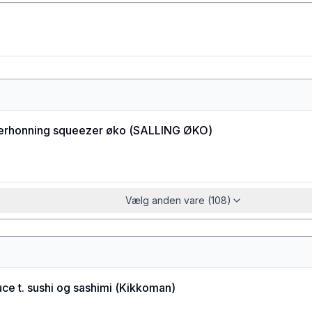
g
erhonning squeezer øko
(
SALLING ØKO
)
Vælg anden vare (108)
ce t. sushi og sashimi
(
Kikkoman
)