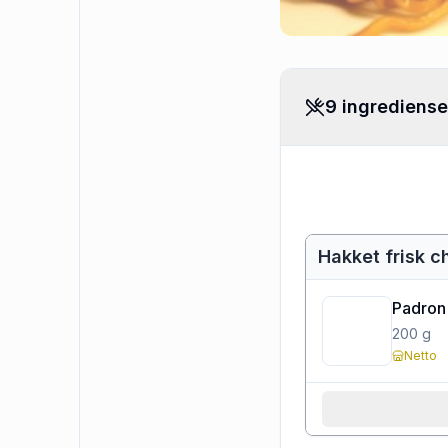
9 ingrediense
Hakket frisk c
Padron
200
g
Netto