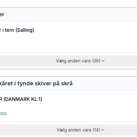
ær
 i tern
(
Salling
)
Vælg anden vare (36)
kåret i tynde skiver på skrå
R
(
DANMARK KL.1
)
000
Vælg anden vare (14)