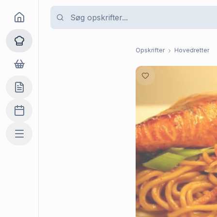
Goma
Opskrifter
Opskrifter
Hovedretter
Dagligvarer
Indkøbslisten
Madplan
Mere