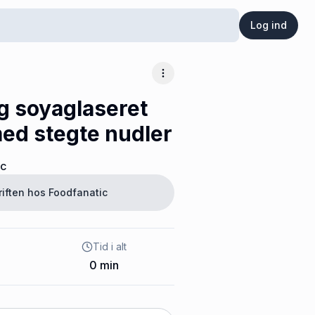
Log ind
Flere muligheder
g soyaglaseret
med stegte nudler
ic
riften hos
Foodfanatic
Tid i alt
0
min