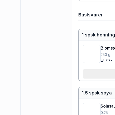
Basisvarer
1 spsk honnin
Blomst
250
g
Føtex
1.5 spsk soya
Sojasau
0.25
l