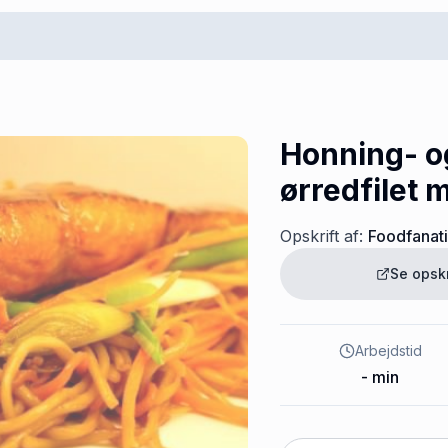
Honning- o
ørredfilet 
Opskrift af:
Foodfanat
Se opsk
Arbejdstid
-
min