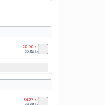
20.00
kr
22.50
kr
34.27
kr
48.95
kr