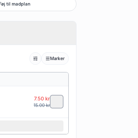
Føj til madplan
Marker
7.50
kr
15.00
kr