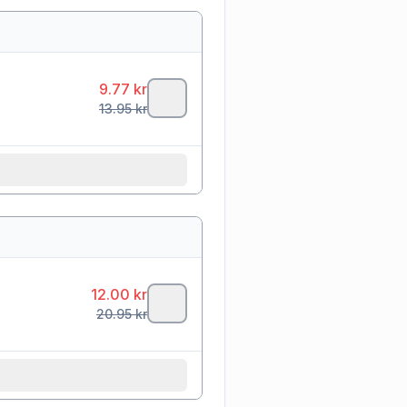
9.77
kr
13.95
kr
12.00
kr
20.95
kr