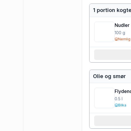
1 portion kog
Nudler
100
g
Nemlig
Olie og smør
Flydend
0.5
l
Bilka