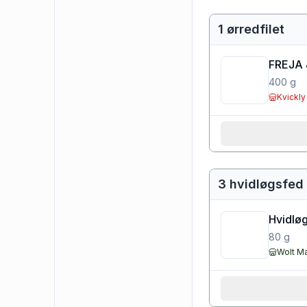
1 ørredfilet
FREJA
400
g
Kvickly
3 hvidløgsfed 
Hvidløg
80
g
Wolt M