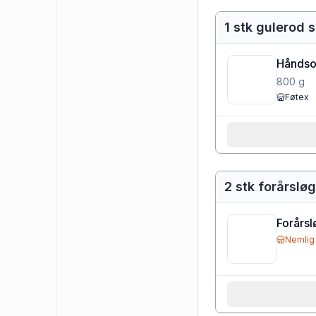
1 stk gulerod s
Håndso
800
g
Føtex
2 stk forårslø
Forårsl
Nemlig