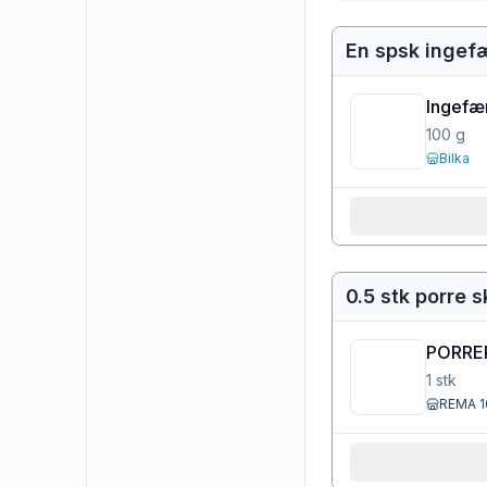
En spsk ingef
Ingefær
100
g
Bilka
0.5 stk porre s
PORRE
1
stk
REMA 1