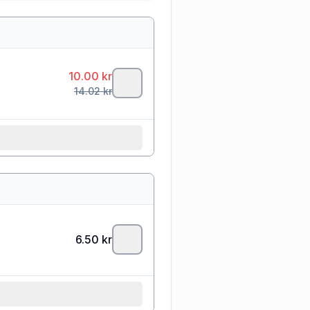
10.00
kr
14.02
kr
6.50
kr