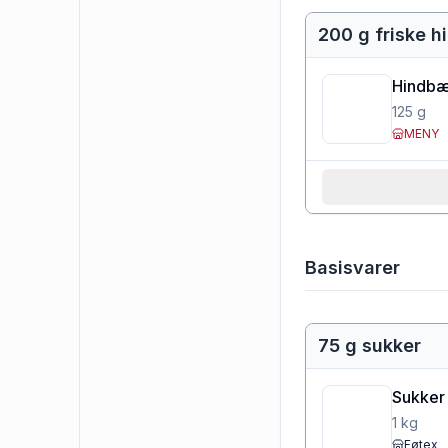
200 g friske 
Hindbæ
125
g
MENY
Basisvarer
75 g sukker
Sukker
1
kg
Føtex