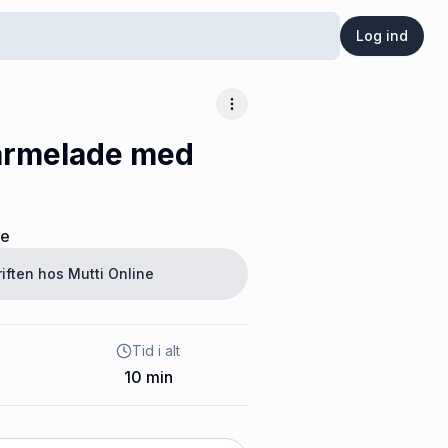
Log ind
Flere muligheder
rmelade med
ne
riften hos
Mutti Online
Tid i alt
10
min