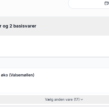
r og 2 basisvarer
ø øko
(
Valsemøllen
)
Vælg anden vare (17)