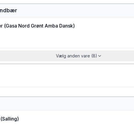
hindbær
r
(
Gasa Nord Grønt Amba Dansk
)
Vælg anden vare (8)
(
Salling
)