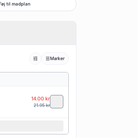
Føj til madplan
Marker
14.00
kr
21.95
kr