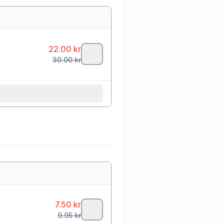
22.00
kr
30.00
kr
7.50
kr
9.95
kr