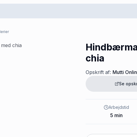
erier
Hindbærma
chia
Opskrift af:
Mutti Onli
Se opsk
Arbejdstid
5
min