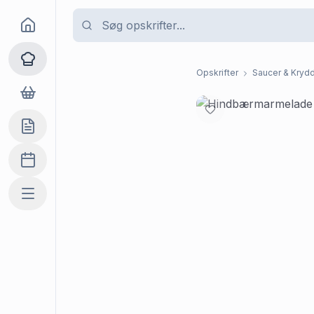
Goma
Opskrifter
Opskrifter
Saucer & Krydd
Dagligvarer
Indkøbslisten
Madplan
Mere