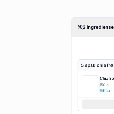
2 ingrediense
5 spsk chiafrø
Chiafr
150
g
Bilka