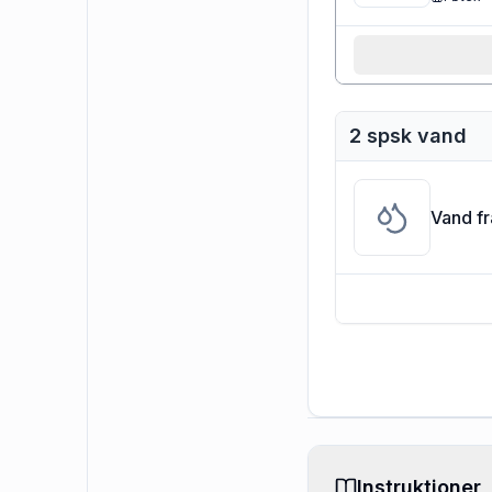
2 spsk vand
Vand f
Instruktioner