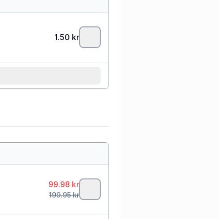
1.50
kr
99.98
kr
199.95
kr