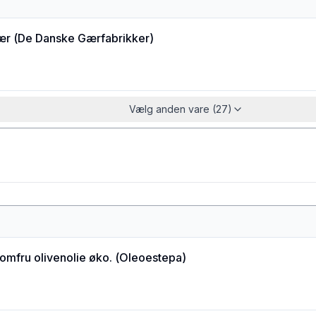
ær
(
De Danske Gærfabrikker
)
Vælg anden vare (27)
jomfru olivenolie øko.
(
Oleoestepa
)