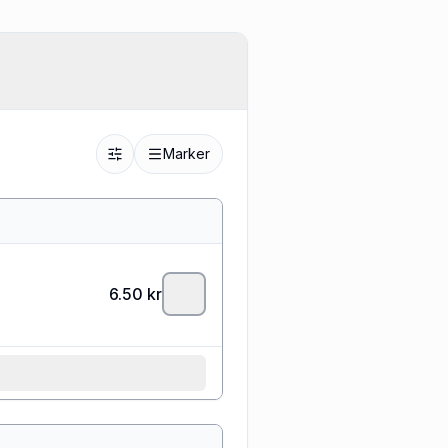
Marker
6.50
kr