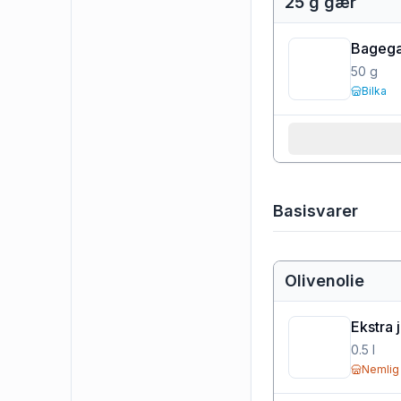
25 g gær
Bageg
50
g
Bilka
Basisvarer
Olivenolie
Ekstra 
0.5
l
Nemlig