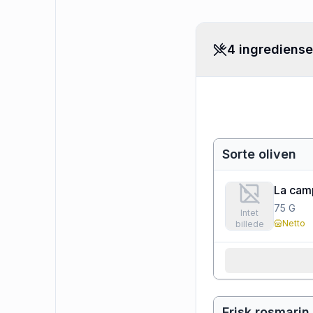
4 ingrediense
Sorte oliven
La cam
75
G
Intet
Netto
billede
Frisk rosmarin