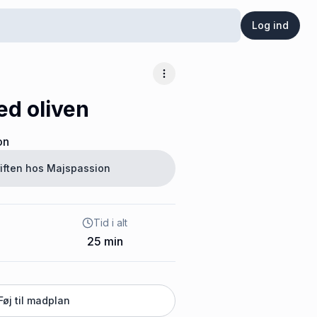
Log ind
Flere muligheder
ed oliven
on
iften hos
Majspassion
Tid i alt
25
min
Føj til madplan