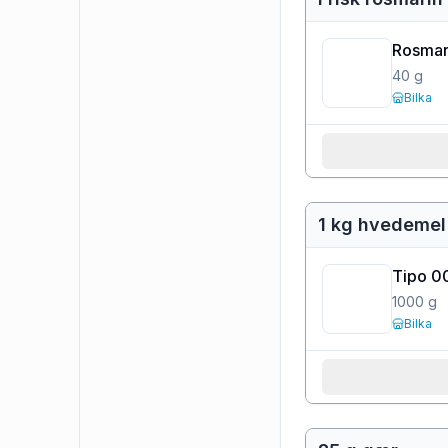
Rosmar
40
g
Bilka
1 kg hvedemel
Tipo 0
1000
g
Bilka