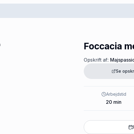
Foccacia m
Opskrift af:
Majspassi
Se opskr
Arbejdstid
20
min