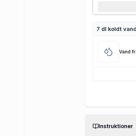
7 dl koldt van
Vand f
Instruktioner