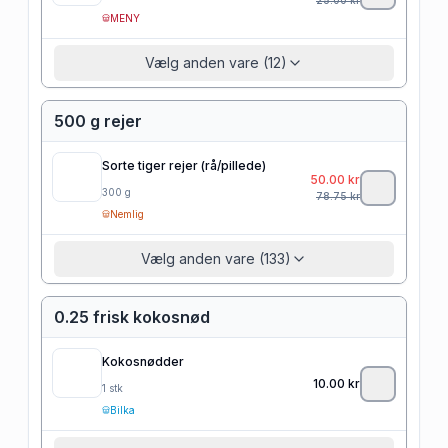
MENY
Vælg anden vare (12)
500 g rejer
Sorte tiger rejer (rå/pillede)
50.00
kr
300
g
78.75
kr
Nemlig
Vælg anden vare (133)
0.25 frisk kokosnød
Kokosnødder
10.00
kr
1
stk
Bilka