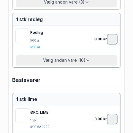
Vælg anden vare (3)
1 stk rødløg
Rødløg
8.00
kr
500
g
Bilka
Vælg anden vare (16)
Basisvarer
1 stk lime
ØKO. LIME
3.00
kr
1
stk
REMA 1000