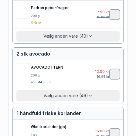
Padron peberfrugter
7.50
kr
200
g
15.00
kr
Netto
Vælg anden vare (40)
2 stk avocado
AVOCADO I TERN
12.00
kr
200
g
16.95
kr
REMA 1000
Vælg anden vare (46)
1 håndfuld friske koriander
Øko-koriander (gb)
15.00
kr
1
stk
25.00
kr