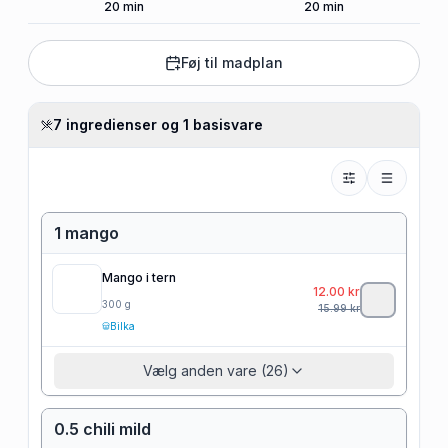
20
min
20
min
Føj til madplan
7 ingredienser og 1 basisvare
1 mango
Mango i tern
12.00
kr
300
g
15.99
kr
Bilka
Vælg anden vare (26)
0.5 chili mild