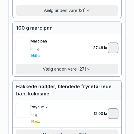
Vælg anden vare (31)
100 g marcipan
Marcipan
27.48
kr
200
g
Bilka
Vælg anden vare (27)
Hakkede nødder, blendede frysetørrede
bær, kokosmel
Royal mix
12.00
kr
65
g
Netto