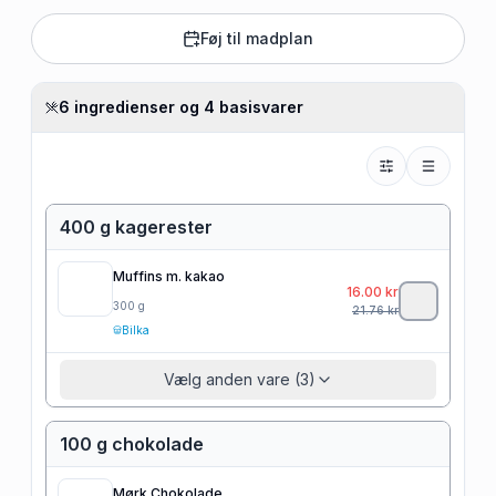
Føj til madplan
6 ingredienser og 4 basisvarer
400 g kagerester
Muffins m. kakao
16.00
kr
300
g
21.76
kr
Bilka
Vælg anden vare (3)
100 g chokolade
Mørk Chokolade