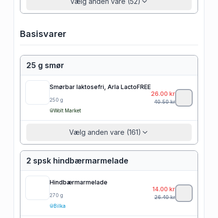
Vælg anden vare (52)
Basisvarer
25 g smør
Smørbar laktosefri, Arla LactoFREE
26.00
kr
250
g
40.50
kr
Wolt Market
Vælg anden vare (161)
2 spsk hindbærmarmelade
Hindbærmarmelade
14.00
kr
270
g
26.40
kr
Bilka