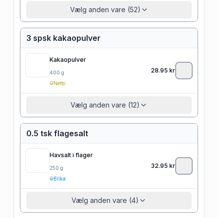
Vælg anden vare (52)
3 spsk kakaopulver
Kakaopulver
28.95
kr
400
g
Netto
Vælg anden vare (12)
0.5 tsk flagesalt
Havsalt i flager
32.95
kr
250
g
Bilka
Vælg anden vare (4)