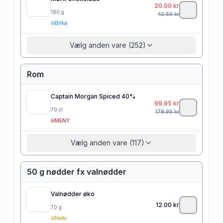
20.00
kr
180
g
42.50
kr
Bilka
Vælg anden vare (252)
Rom
Captain Morgan Spiced 40%
99.95
kr
70
cl
179.95
kr
MENY
Vælg anden vare (117)
50 g nødder fx valnødder
Valnødder øko
12.00
kr
70
g
Netto