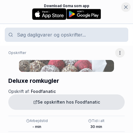
Download Goma som app
Opskrifter
Flere 
Deluxe romkugler
Opskrift af:
Foodfanatic
Se opskriften hos
Foodfanatic
Arbejdstid
Tid i alt
-
min
30
min