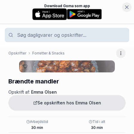
Download Goma som app
Opskrifter
Forretter & Snacks
Flere 
Brændte mandler
Opskrift af:
Emma Olsen
Se opskriften hos
Emma Olsen
Arbejdstid
Tid i alt
30
min
30
min