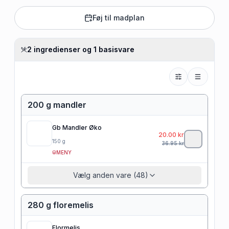
Føj til madplan
2 ingredienser og 1 basisvare
200 g mandler
Gb Mandler Øko
20.00
kr
150
g
36.95
kr
MENY
Vælg anden vare (48)
280 g floremelis
Flormelis