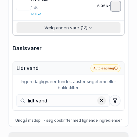
6.95
kr
1
stk
Bilka
Vælg anden vare (12)
Basisvarer
Lidt vand
Auto-søgning
Ingen dagligvarer fundet. Juster søgeterm eller
butiksfilter.
Filtre
Undgå madspil - søg opskrifter med lignende ingredienser