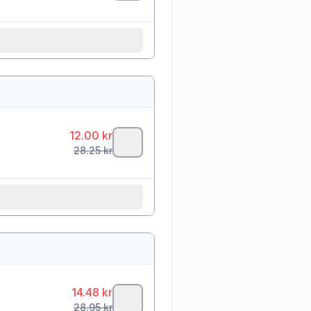
12.00
kr
28.25
kr
14.48
kr
28.95
kr