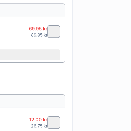
69.95
kr
89.95
kr
12.00
kr
26.75
kr