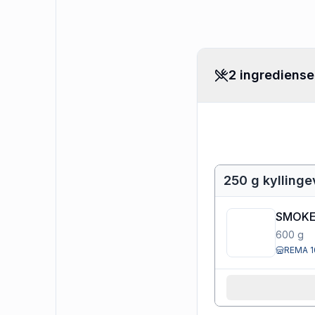
2 ingrediense
250 g kyllinge
SMOKE
600
g
REMA 1