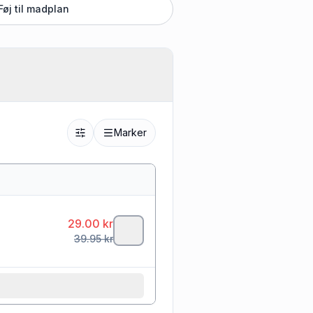
Føj til madplan
Marker
29.00
kr
39.95
kr