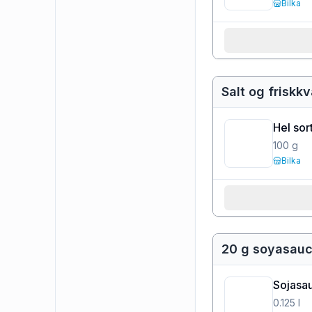
Bilka
Salt og friskk
Hel sor
100
g
Bilka
20 g soyasau
Sojasa
0.125
l