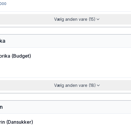
000
Vælg anden vare (15)
ika
prika
(
Budget
)
Vælg anden vare (18)
in
rin
(
Dansukker
)