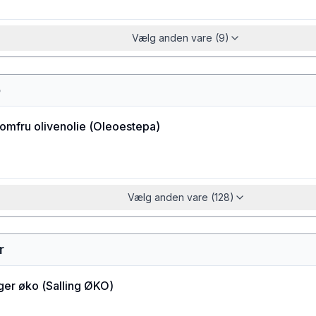
Vælg anden vare (9)
e
jomfru olivenolie
(
Oleoestepa
)
Vælg anden vare (128)
r
ager øko
(
Salling ØKO
)