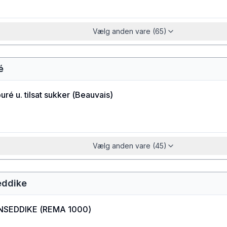
Vælg anden vare (65)
é
ré u. tilsat sukker
(
Beauvais
)
Vælg anden vare (45)
eddike
NSEDDIKE
(
REMA 1000
)