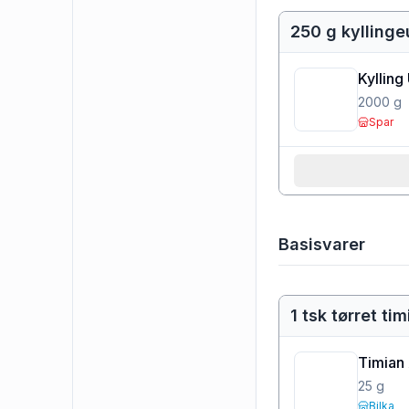
250 g kyllinge
Kylling
2000
g
Spar
Basisvarer
1 tsk tørret ti
Timian
25
g
Bilka