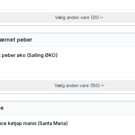
Vælg anden vare (20)
værnet peber
t peber øko
(
Salling ØKO
)
Vælg anden vare (150)
ce
uce ketjap manis
(
Santa Maria
)