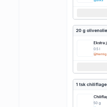
Bilka
20 g olivenoli
Ekstra 
0.5
l
Nemlig
1 tsk chiliflage
Chilifl
50
g