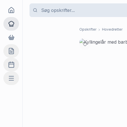
Goma
Opskrifter
Opskrifter
Hovedretter
Dagligvarer
Indkøbslisten
Madplan
Mere