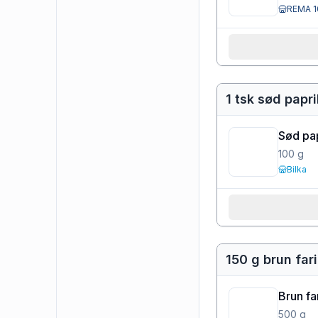
REMA 1
1 tsk sød papr
Sød pa
100
g
Bilka
150 g brun far
Brun fa
500
g