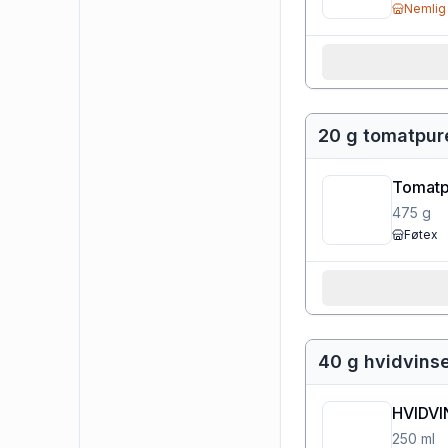
Nemlig
20 g tomatpur
Tomatpu
475
g
Føtex
40 g hvidvins
HVIDVI
250
ml