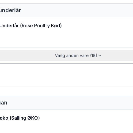
underlår
 Underlår
(
Rose Poultry Kød
)
Vælg anden vare (18)
mian
 øko
(
Salling ØKO
)