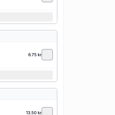
6.75
kr
13.50
kr