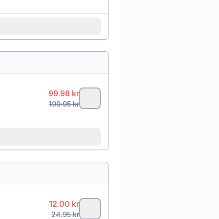
99.98
kr
199.95
kr
12.00
kr
24.95
kr