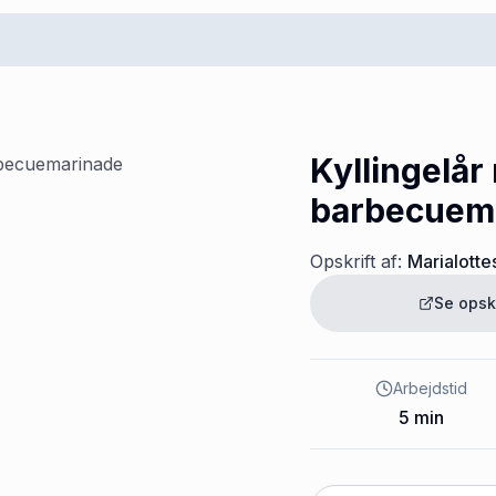
Kyllingelår
barbecuem
Opskrift af:
Marialotte
Se opsk
Arbejdstid
5
min