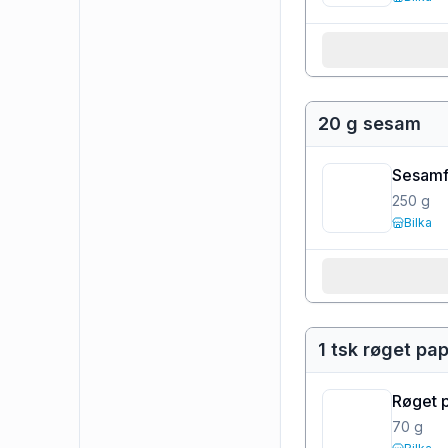
20 g sesam
Sesamf
250
g
Bilka
1 tsk røget pap
Røget 
70
g