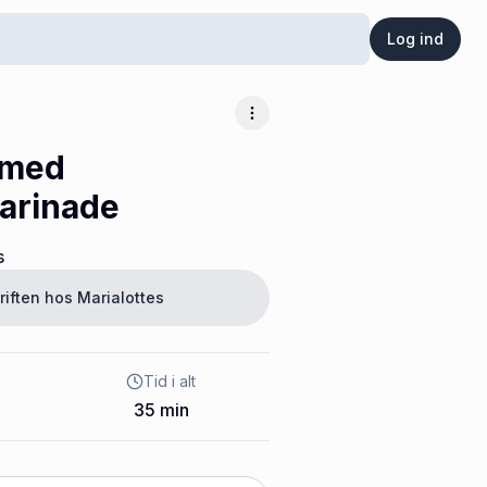
Log ind
Flere muligheder
 med
arinade
s
riften hos
Marialottes
Tid i alt
35
min