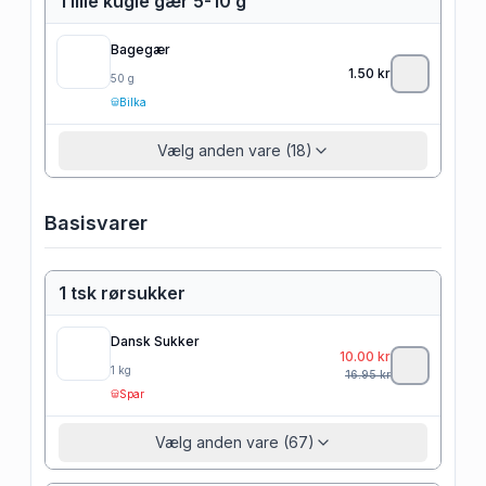
1 lille kugle gær 5-10 g
Bagegær
1.50
kr
50
g
Bilka
Vælg anden vare (18)
Basisvarer
1 tsk rørsukker
Dansk Sukker
10.00
kr
1
kg
16.95
kr
Spar
Vælg anden vare (67)