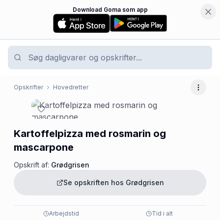
Download Goma som app
Opskrifter
Hovedretter
Flere 
Kartoffelpizza med rosmarin og
mascarpone
Opskrift af:
Grødgrisen
Se opskriften hos
Grødgrisen
Arbejdstid
Tid i alt