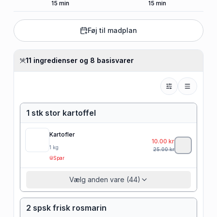
15
min
15
min
Føj til madplan
11 ingredienser og 8 basisvarer
1 stk stor kartoffel
Kartofler
10.00
kr
1
kg
25.00
kr
Spar
Vælg anden vare (44)
2 spsk frisk rosmarin