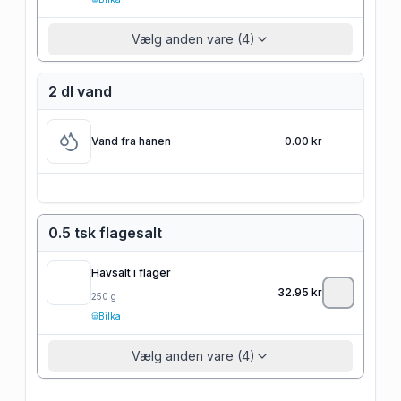
Vælg anden vare (4)
2 dl vand
Vand fra hanen
0.00 kr
0.5 tsk flagesalt
Havsalt i flager
32.95
kr
250
g
Bilka
Vælg anden vare (4)