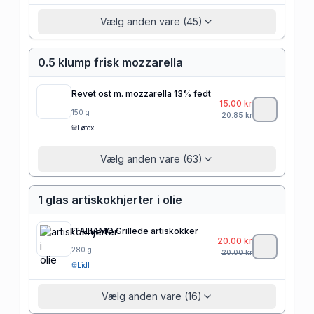
Vælg anden vare (45)
0.5 klump frisk mozzarella
Revet ost m. mozzarella 13% fedt
15.00
kr
150
g
20.85
kr
Føtex
Vælg anden vare (63)
1 glas artiskokhjerter i olie
ITALIAMO Grillede artiskokker
20.00
kr
280
g
20.00
kr
Lidl
Vælg anden vare (16)