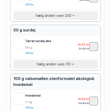
Bilka
Vælg anden vare (34)
50 g surdej
Tørret surdej øko
14.00
kr
100
g
24.95
kr
Bilka
Vælg anden vare (11)
100 g valsemøllen stenformalet økologisk
hvedemel
Hvedemel
14.00
kr
1.7
kg
25.95
kr
Bilka