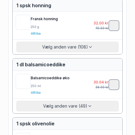
1 spsk honning
Fransk honning
32.00
kr
250
g
40.50
kr
Bilka
Vælg anden vare (108)
1 dl balsamicoeddike
Balsamicoeddike øko
30.04
kr
250
ml
39.00
kr
Bilka
Vælg anden vare (49)
1 spsk olivenolie