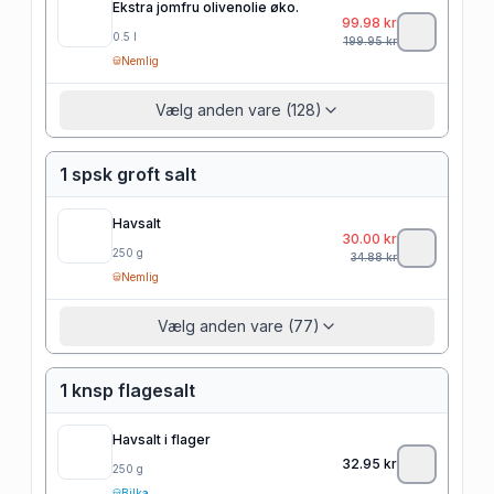
Ekstra jomfru olivenolie øko.
99.98
kr
0.5
l
199.95
kr
Nemlig
Vælg anden vare (128)
1 spsk groft salt
Havsalt
30.00
kr
250
g
34.88
kr
Nemlig
Vælg anden vare (77)
1 knsp flagesalt
Havsalt i flager
32.95
kr
250
g
Bilka