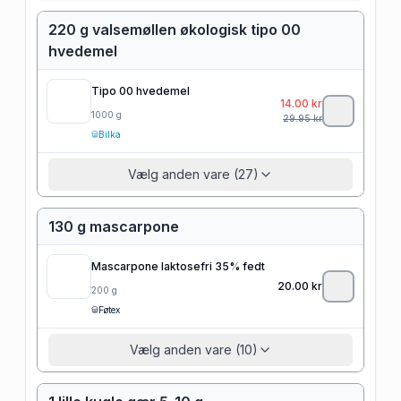
220 g valsemøllen økologisk tipo 00
hvedemel
Tipo 00 hvedemel
14.00
kr
1000
g
29.95
kr
Bilka
Vælg anden vare (27)
130 g mascarpone
Mascarpone laktosefri 35% fedt
20.00
kr
200
g
Føtex
Vælg anden vare (10)