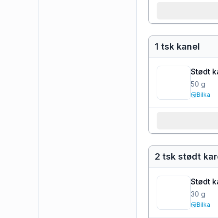
1 tsk kanel
Stødt k
50
g
Bilka
2 tsk stødt 
Stødt 
30
g
Bilka