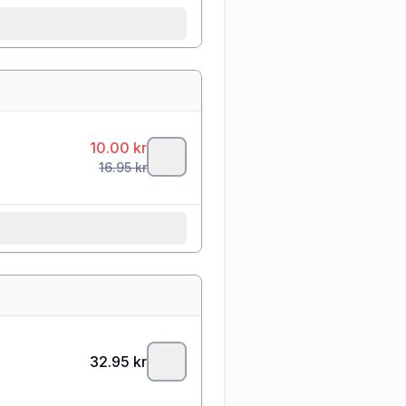
10.00
kr
16.95
kr
32.95
kr