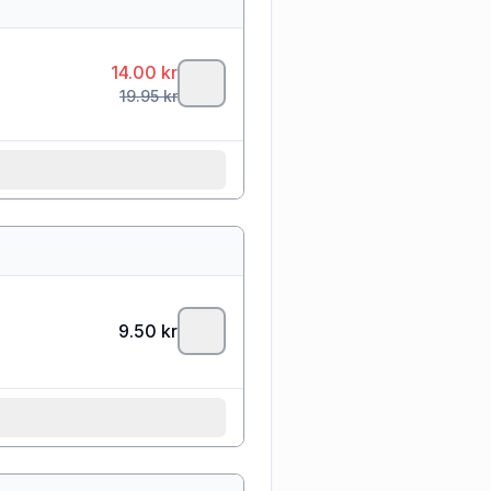
14.00
kr
19.95
kr
9.50
kr