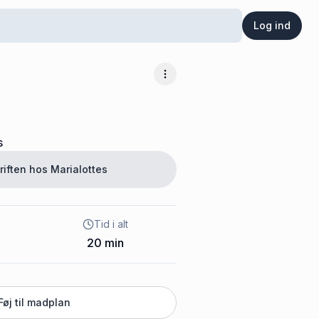
Log ind
Flere muligheder
s
riften hos
Marialottes
Tid i alt
20
min
Føj til madplan