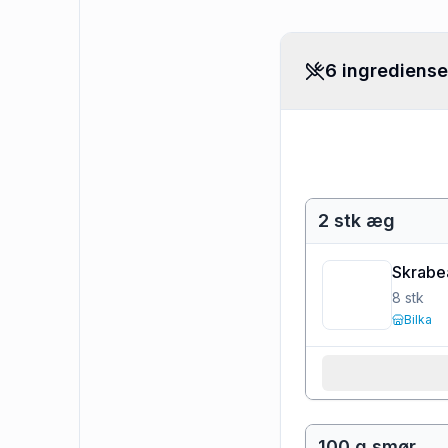
6 ingrediense
2 stk æg
Skrabe
8
stk
Bilka
100 g smør