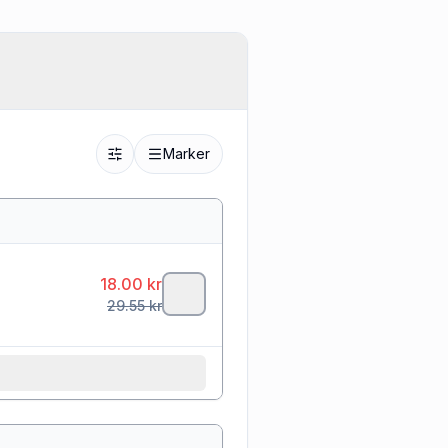
Marker
18.00
kr
29.55
kr