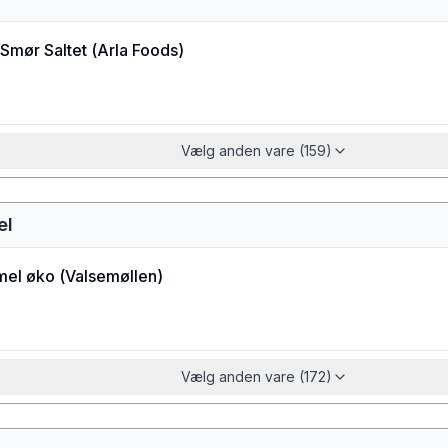
Smør Saltet
(
Arla Foods
)
Vælg anden vare (159)
el
el øko
(
Valsemøllen
)
Vælg anden vare (172)