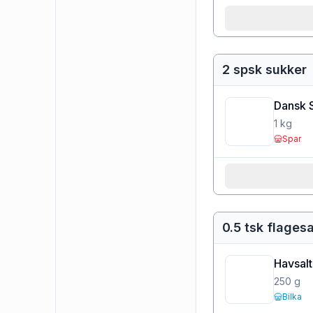
2 spsk sukker
Dansk 
1
kg
Spar
0.5 tsk flagesa
Havsalt 
250
g
Bilka