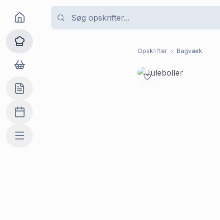
Goma
Opskrifter
Opskrifter
Bagværk
Dagligvarer
Indkøbslisten
Madplan
Mere