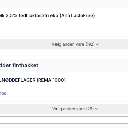
k 3,5% fedt laktosefri øko
(
Arla LactoFree
)
Vælg anden vare (192)
dder finthakket
LNØDDEFLAGER
(
REMA 1000
)
000
Vælg anden vare (26)