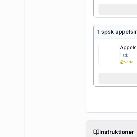
1 spsk appelsi
Appels
1
stk
Netto
Instruktioner