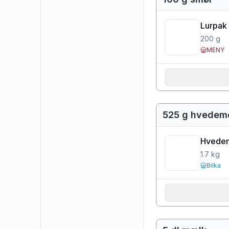
Lurpak 
200
g
MENY
525 g hvedem
Hvedem
1.7
kg
Bilka