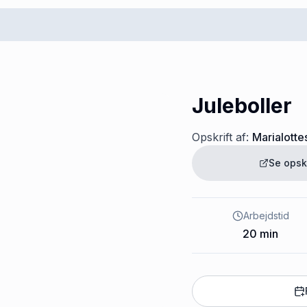
Juleboller
Opskrift af:
Marialotte
Se opsk
Arbejdstid
20
min