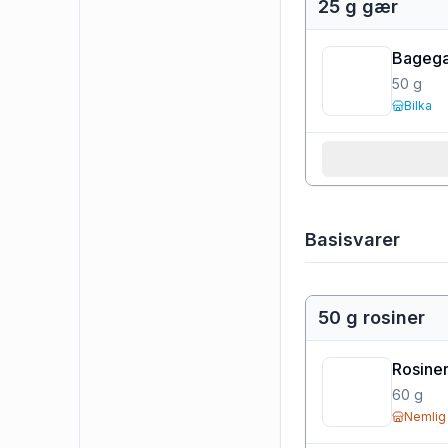
25 g gær
Bageg
50
g
Bilka
Basisvarer
50 g rosiner
Rosiner
60
g
Nemlig