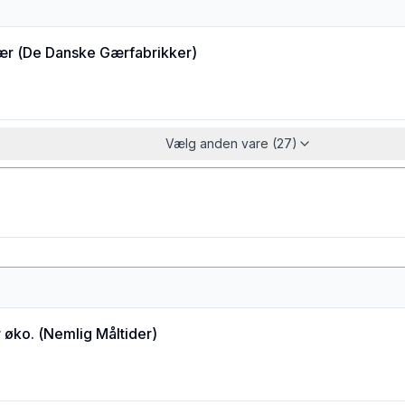
ær
(
De Danske Gærfabrikker
)
Vælg anden vare (27)
 øko.
(
Nemlig Måltider
)