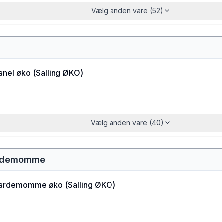
Vælg anden vare (52)
anel øko
(
Salling ØKO
)
Vælg anden vare (40)
kardemomme
kardemomme øko
(
Salling ØKO
)