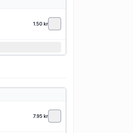
1.50
kr
7.95
kr