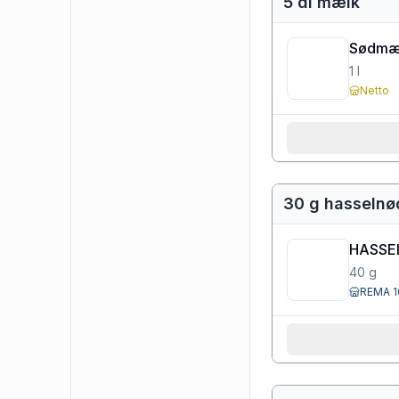
5 dl mælk
Sødmæl
1
l
Netto
30 g hasselnø
HASSE
40
g
REMA 1