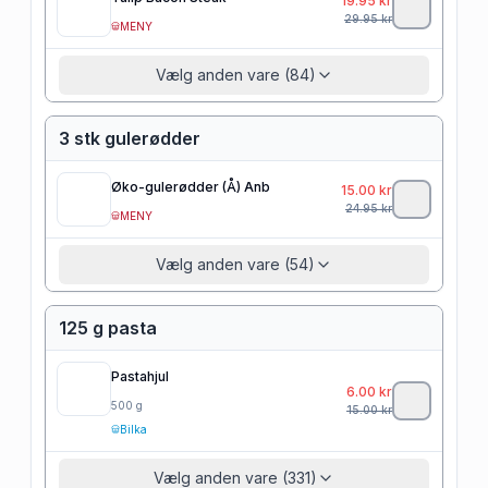
19.95
kr
29.95
kr
MENY
Vælg anden vare (84)
3 stk gulerødder
Øko-gulerødder (Å) Anb
15.00
kr
24.95
kr
MENY
Vælg anden vare (54)
125 g pasta
Pastahjul
6.00
kr
500
g
15.00
kr
Bilka
Vælg anden vare (331)