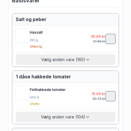
Basisvarer
Salt og peber
Havsalt
30.00
kr
250
g
34.88
kr
Nemlig
Vælg anden vare (165)
1 dåse hakkede tomater
Finthakkede tomater
10.00
kr
400
G
20.75
kr
Netto
Vælg anden vare (104)