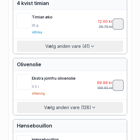
4 kvist timian
Timian øko
12.00
kr
25
g
26.75
kr
Bilka
Vælg anden vare (41)
Olivenolie
Ekstra jomfru olivenolie
99.98
kr
0.5
l
199.95
kr
Nemlig
Vælg anden vare (128)
Hønsebouillon
Hønsebouillon