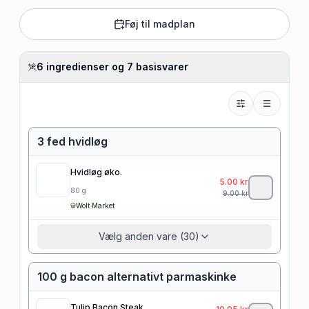
Føj til madplan
6 ingredienser og 7 basisvarer
3 fed hvidløg
Hvidløg øko.
5.00
kr
80
g
9.00
kr
Wolt Market
Vælg anden vare (30)
100 g bacon alternativt parmaskinke
Tulip Bacon Steak