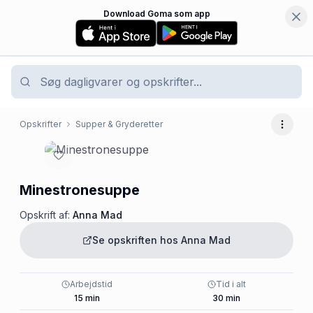
Download Goma som app
Opskrifter
Supper & Gryderetter
Flere 
Minestronesuppe
Opskrift af:
Anna Mad
Se opskriften hos
Anna Mad
Arbejdstid
Tid i alt
15
min
30
min