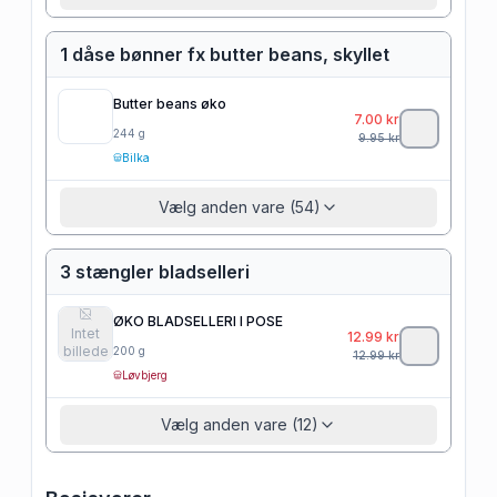
1 dåse bønner fx butter beans, skyllet
Butter beans øko
7.00
kr
244
g
9.95
kr
Bilka
Vælg anden vare (54)
3 stængler bladselleri
ØKO BLADSELLERI I POSE
Intet
12.99
kr
billede
200
g
12.99
kr
Løvbjerg
Vælg anden vare (12)