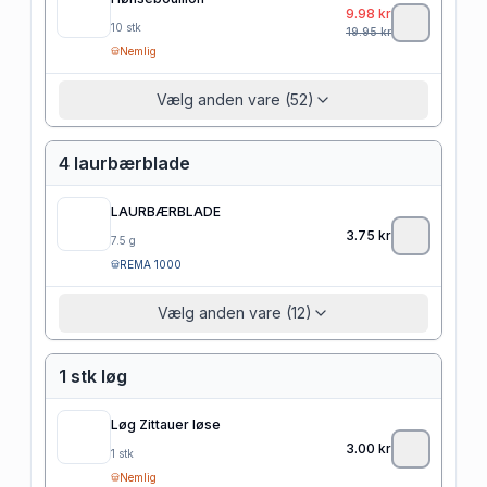
9.98
kr
10
stk
19.95
kr
Nemlig
Vælg anden vare (52)
4 laurbærblade
LAURBÆRBLADE
3.75
kr
7.5
g
REMA 1000
Vælg anden vare (12)
1 stk løg
Løg Zittauer løse
3.00
kr
1
stk
Nemlig