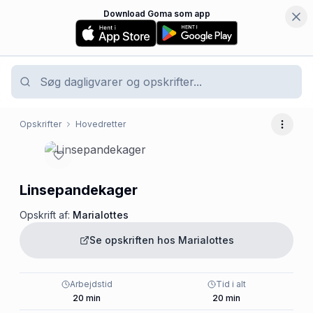
Download Goma som app
Opskrifter
Hovedretter
Flere 
Linsepandekager
Opskrift af:
Marialottes
Se opskriften hos
Marialottes
Arbejdstid
Tid i alt
20
min
20
min