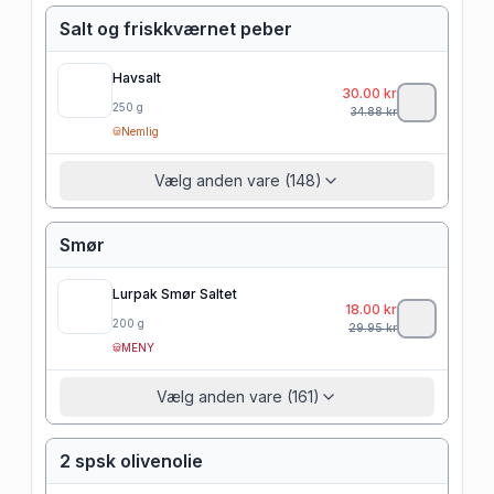
Salt og friskkværnet peber
Havsalt
30.00
kr
250
g
34.88
kr
Nemlig
Vælg anden vare (148)
Smør
Lurpak Smør Saltet
18.00
kr
200
g
29.95
kr
MENY
Vælg anden vare (161)
2 spsk olivenolie