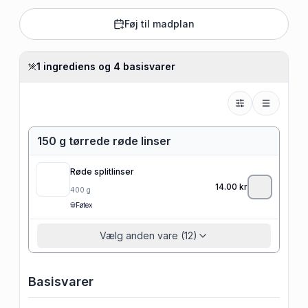
Føj til madplan
1 ingrediens og 4 basisvarer
150 g tørrede røde linser
Røde splitlinser
14.00
kr
400
g
Føtex
Vælg anden vare (12)
Basisvarer