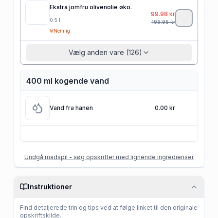
Ekstra jomfru olivenolie øko.
99.98
kr
0.5
l
199.95
kr
Nemlig
Vælg anden vare (126)
400 ml kogende vand
Vand fra hanen
0.00 kr
Undgå madspil - søg opskrifter med lignende ingredienser
Instruktioner
Find detaljerede trin og tips ved at følge linket til den originale
opskriftskilde.