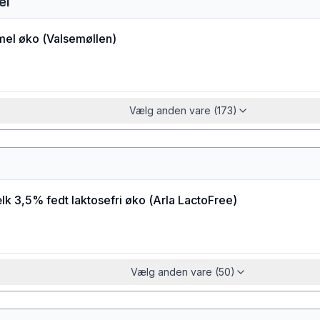
el
el øko
(
Valsemøllen
)
Vælg anden vare (173)
k 3,5% fedt laktosefri øko
(
Arla LactoFree
)
Vælg anden vare (50)