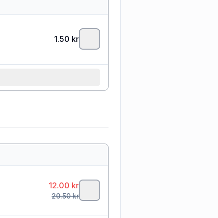
1.50
kr
12.00
kr
20.50
kr