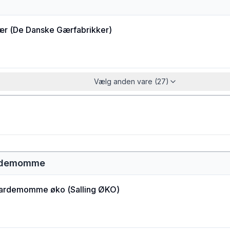
ær
(
De Danske Gærfabrikker
)
Vælg anden vare (27)
ardemomme
kardemomme øko
(
Salling ØKO
)