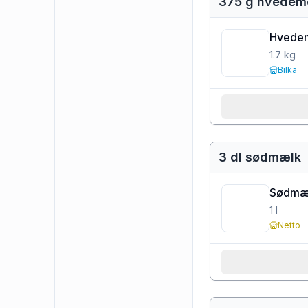
375 g hvedem
Hvedem
1.7
kg
Bilka
3 dl sødmælk
Sødmæl
1
l
Netto