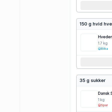
150 g hvid hv
Hvede
1.7
kg
Bilka
35 g sukker
Dansk 
1
kg
Spar