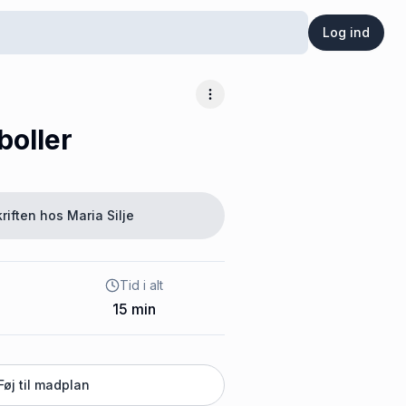
Log ind
Flere muligheder
boller
riften hos
Maria Silje
Tid i alt
15
min
Føj til madplan