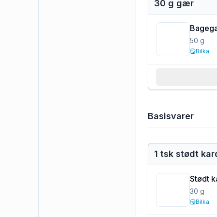
30 g gær
Bageg
50
g
Bilka
Basisvarer
1 tsk stødt k
Stødt 
30
g
Bilka