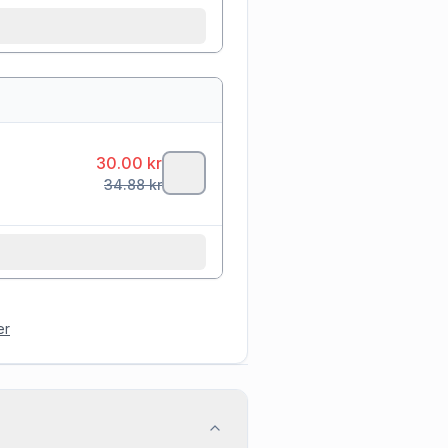
30.00
kr
34.88
kr
er