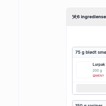
6 ingrediense
75 g blødt smø
Lurpak 
200
g
MENY
150 g rosiner