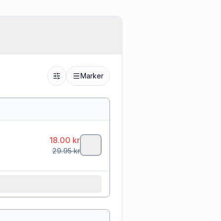
Marker
18.00
kr
29.95
kr