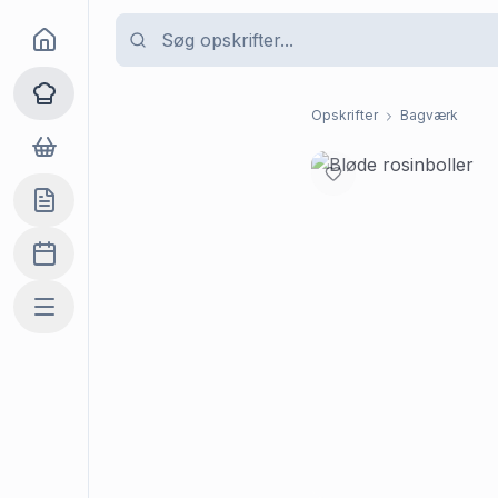
Goma
Opskrifter
Opskrifter
Bagværk
Dagligvarer
Indkøbslisten
Madplan
Mere