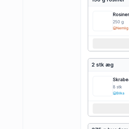
Rosine
250
g
Nemlig
2 stk æg
Skrabe
8
stk
Bilka