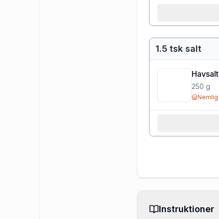
1.5 tsk salt
Havsalt
250
g
Nemlig
Instruktioner