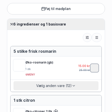
Føj til madplan
6 ingredienser og 1 basisvare
5 stilke frisk rosmarin
Øko-rosmarin (gb)
15.00
kr
1
stk
25.00
kr
MENY
Vælg anden vare (12)
1 stk citron
Øko-citroner 2 Pk. (Å)