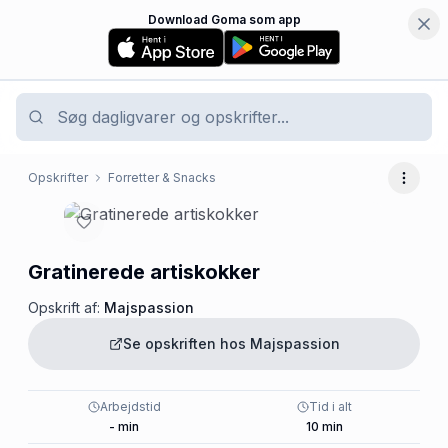
Download Goma som app
Opskrifter
Forretter & Snacks
Flere 
Gratinerede artiskokker
Opskrift af:
Majspassion
Se opskriften hos
Majspassion
Arbejdstid
Tid i alt
-
min
10
min