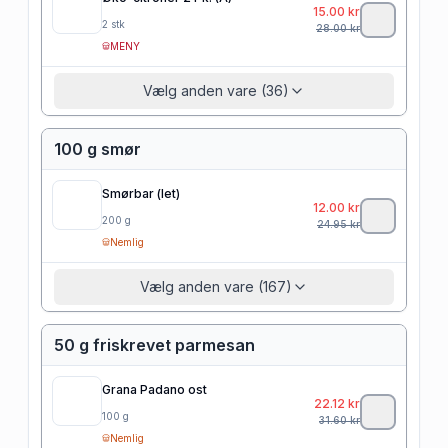
15.00
kr
2
stk
28.00
kr
MENY
Vælg anden vare (36)
100 g smør
Smørbar (let)
12.00
kr
200
g
24.95
kr
Nemlig
Vælg anden vare (167)
50 g friskrevet parmesan
Grana Padano ost
22.12
kr
100
g
31.60
kr
Nemlig