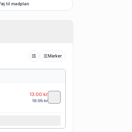
Føj til madplan
Marker
13.00
kr
18.95
kr