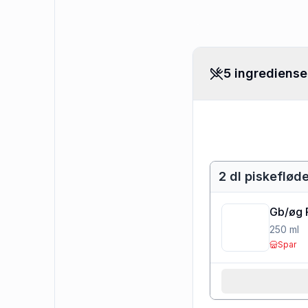
5 ingrediense
2 dl piskeflød
Gb/øg 
250
ml
Spar