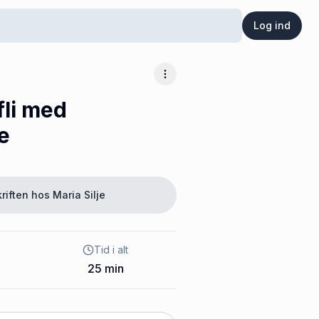
Log ind
Flere muligheder
fli med
e
riften hos
Maria Silje
Tid i alt
25
min