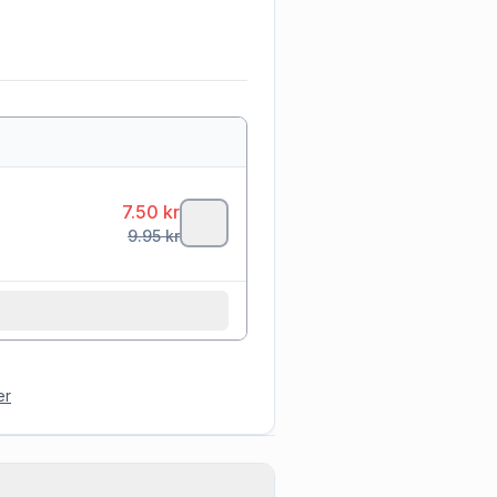
7.50
kr
9.95
kr
er