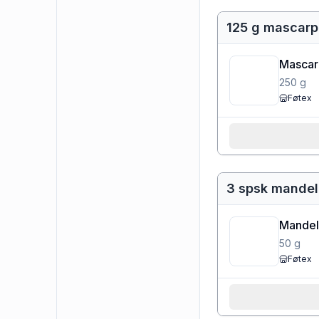
125 g mascar
Mascar
250
g
Føtex
3 spsk mandelf
Mandel
50
g
Føtex