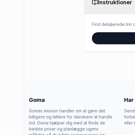
Instruktioner
Find detaljerede trin o
Goma
Har
Gomas mission handler om at gøre det
Send 
billigere og lettere for danskere at handle
forbe
ind. Goma hjælper dig med at finde de
eller
bedste priser og planlægge ugens
måltider, så du både sparer penge og