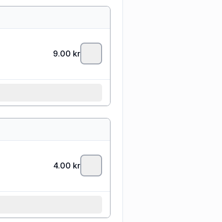
9.00
kr
4.00
kr