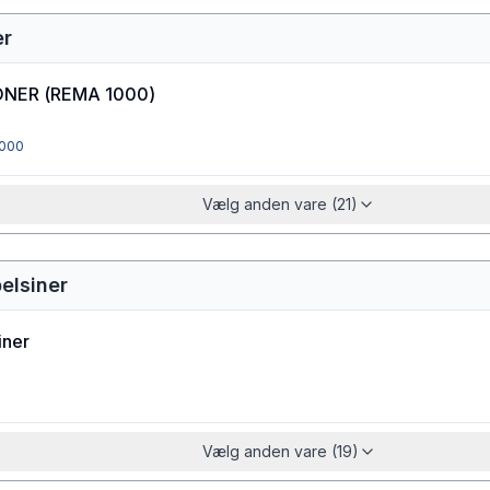
er
ONER
(
REMA 1000
)
000
Vælg anden vare (21)
pelsiner
iner
Vælg anden vare (19)