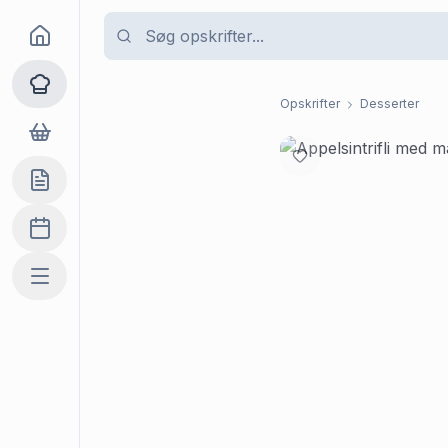
Goma
Opskrifter
Opskrifter
Desserter
Dagligvarer
Indkøbslisten
Madplan
Mere