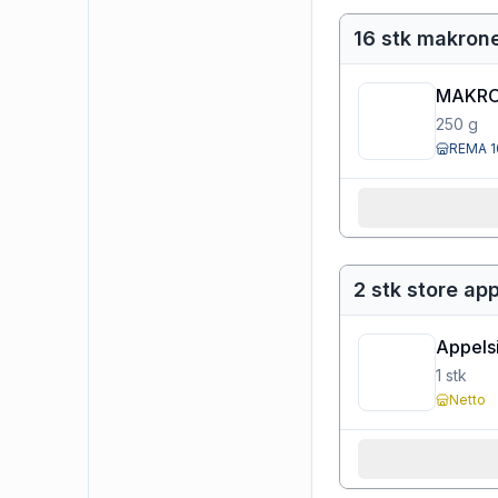
16 stk makron
MAKR
250
g
REMA 1
2 stk store ap
Appels
1
stk
Netto