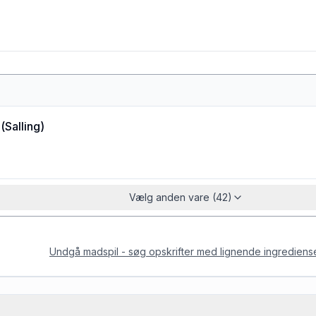
(
Salling
)
Vælg anden vare (42)
Undgå madspil - søg opskrifter med lignende ingrediens