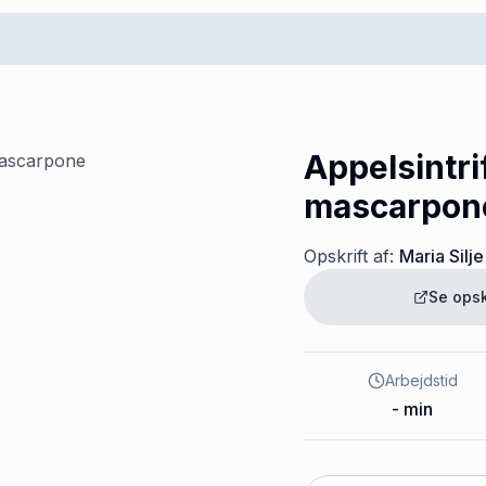
Appelsintri
mascarpon
Opskrift af:
Maria Silje
Se opsk
Arbejdstid
-
min