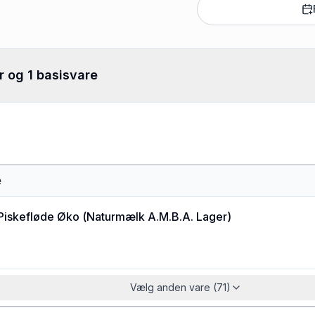
r og 1 basisvare
e
Piskefløde Øko
(
Naturmælk A.M.B.A. Lager
)
Vælg anden vare (71)