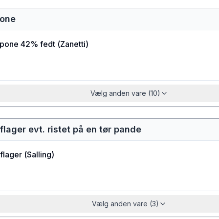
pone
pone 42% fedt
(
Zanetti
)
Vælg anden vare (10)
lager evt. ristet på en tør pande
flager
(
Salling
)
Vælg anden vare (3)