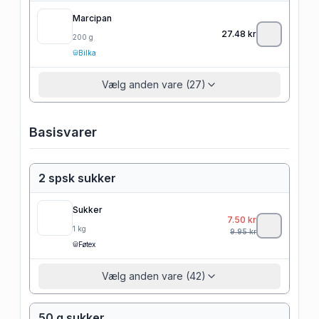
Marcipan
27.48
kr
200
g
Bilka
Vælg anden vare (27)
Basisvarer
2 spsk sukker
Sukker
7.50
kr
1
kg
9.95
kr
Føtex
Vælg anden vare (42)
50 g sukker