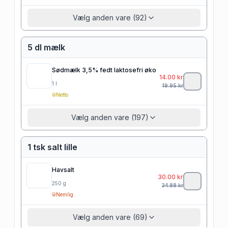
Vælg anden vare (92)
5 dl mælk
Sødmælk 3,5% fedt laktosefri øko
14.00
kr
1
l
19.95
kr
Netto
Vælg anden vare (197)
1 tsk salt lille
Havsalt
30.00
kr
250
g
34.88
kr
Nemlig
Vælg anden vare (69)