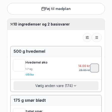
Føj til madplan
10 ingredienser og 2 basisvarer
500 g hvedemel
Hvedemel øko
14.00
kr
1.7
kg
29.95
kr
Bilka
Vælg anden vare (174)
175 g smør blødt
Saltet smør