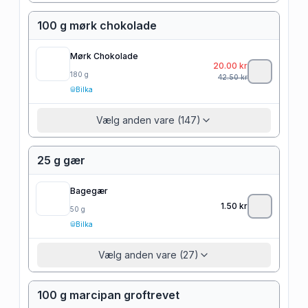
100 g mørk chokolade
Mørk Chokolade
20.00
kr
180
g
42.50
kr
Bilka
Vælg anden vare (147)
25 g gær
Bagegær
1.50
kr
50
g
Bilka
Vælg anden vare (27)
100 g marcipan groftrevet