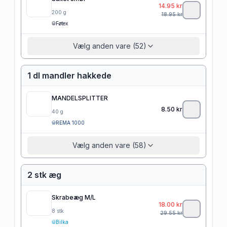
14.95
kr
200
g
18.95
kr
Føtex
Vælg anden vare (52)
1 dl mandler hakkede
MANDELSPLITTER
8.50
kr
40
g
REMA 1000
Vælg anden vare (58)
2 stk æg
Skrabeæg M/L
18.00
kr
8
stk
29.55
kr
Bilka