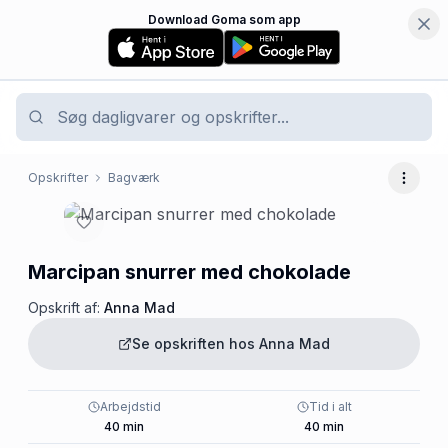
Download Goma som app
Opskrifter
Bagværk
Flere 
Marcipan snurrer med chokolade
Opskrift af:
Anna Mad
Se opskriften hos
Anna Mad
Arbejdstid
Tid i alt
40
min
40
min