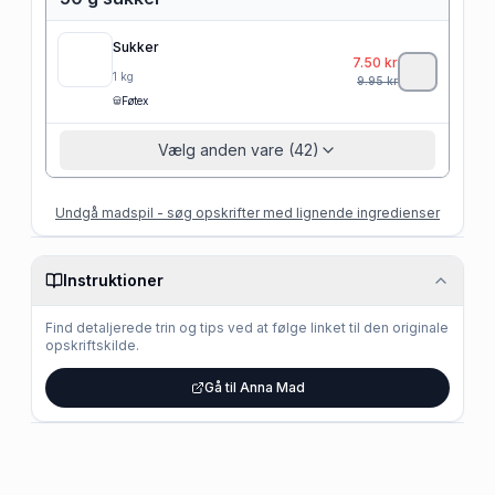
Sukker
7.50
kr
1
kg
9.95
kr
Føtex
Vælg anden vare (42)
Undgå madspil - søg opskrifter med lignende ingredienser
Instruktioner
Find detaljerede trin og tips ved at følge linket til den originale
opskriftskilde.
Gå til Anna Mad