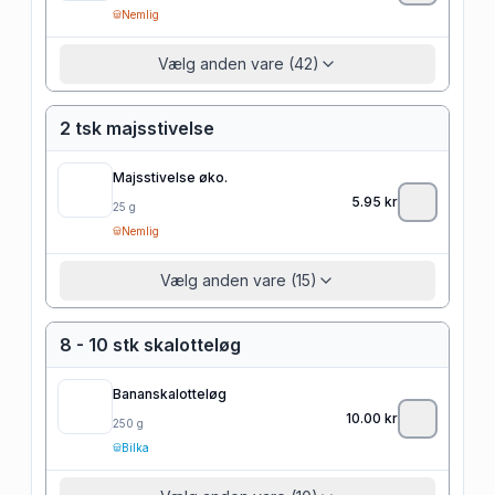
Nemlig
Vælg anden vare (42)
2 tsk majsstivelse
Majsstivelse øko.
5.95
kr
25
g
Nemlig
Vælg anden vare (15)
8 - 10 stk skalotteløg
Bananskalotteløg
10.00
kr
250
g
Bilka