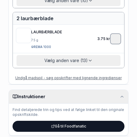
Vælg anden vare (10)
2 laurbærblade
LAURBÆRBLADE
3.75
kr
7.5
g
REMA 1000
Vælg anden vare (13)
Undgå madspil - søg opskrifter med lignende ingredienser
Instruktioner
Find detaljerede trin og tips ved at følge linket til den originale
opskriftskilde.
Gå til Foodfanatic