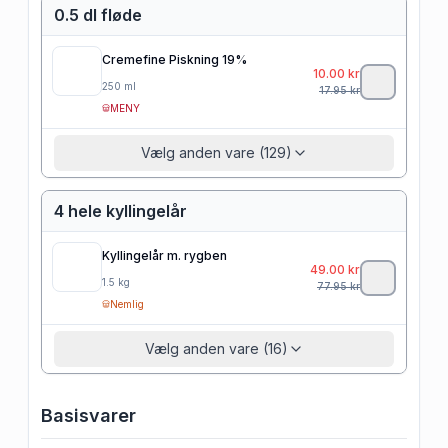
0.5 dl fløde
Cremefine Piskning 19%
10.00
kr
250
ml
17.95
kr
MENY
Vælg anden vare (129)
4 hele kyllingelår
Kyllingelår m. rygben
49.00
kr
1.5
kg
77.95
kr
Nemlig
Vælg anden vare (16)
Basisvarer