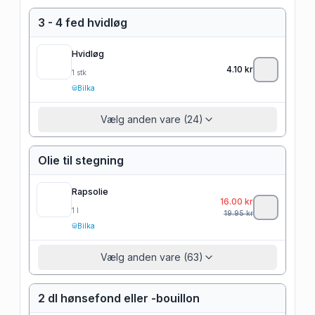
3 - 4 fed hvidløg
Hvidløg
4.10
kr
1
stk
Bilka
Vælg anden vare (24)
Olie til stegning
Rapsolie
16.00
kr
1
l
19.95
kr
Bilka
Vælg anden vare (63)
2 dl hønsefond eller -bouillon