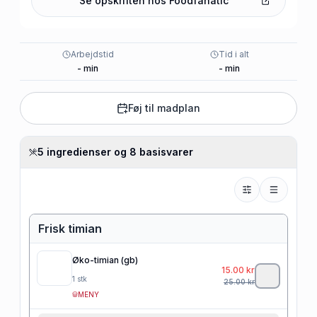
Se opskriften hos
Foodfanatic
Arbejdstid
Tid i alt
-
min
-
min
Føj til madplan
5 ingredienser og 8 basisvarer
Frisk timian
Øko-timian (gb)
15.00
kr
1
stk
25.00
kr
MENY