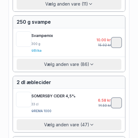
Vælg anden vare (11)
250 g svampe
Svampemix
10.00
kr
300
g
15.02
kr
Bilka
Vælg anden vare (86)
2 dl æblecider
SOMERSBY CIDER 4,5%
6.58
kr
33
cl
14.50
kr
REMA 1000
Vælg anden vare (47)