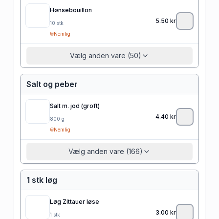
Hønsebouillon
5.50
kr
10
stk
Nemlig
Vælg anden vare (50)
Salt og peber
Salt m. jod (groft)
4.40
kr
800
g
Nemlig
Vælg anden vare (166)
1 stk løg
Løg Zittauer løse
3.00
kr
1
stk