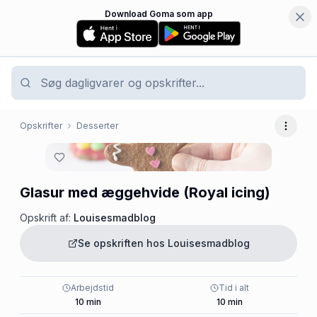
Download Goma som app
Opskrifter
Desserter
Flere 
Glasur med æggehvide (Royal icing)
Opskrift af:
Louisesmadblog
Se opskriften hos
Louisesmadblog
Arbejdstid
Tid i alt
10
min
10
min