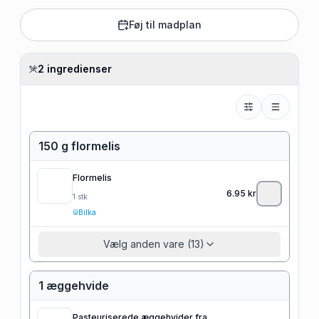
Føj til madplan
2 ingredienser
150 g flormelis
Flormelis
6.95
kr
1
stk
Bilka
Vælg anden vare (13)
1 æggehvide
Pasteuriserede æggehvider fra