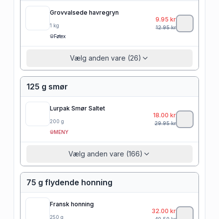
Grovvalsede havregryn
9.95
kr
1
kg
12.95
kr
Føtex
Vælg anden vare (26)
125 g smør
Lurpak Smør Saltet
18.00
kr
200
g
29.95
kr
MENY
Vælg anden vare (166)
75 g flydende honning
Fransk honning
32.00
kr
250
g
40.50
kr