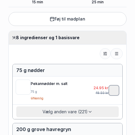
15
min
25
min
Føj til madplan
8 ingredienser og 1 basisvare
75 g nødder
Pekannødder m. salt
24.95
kr
75
g
49.50
kr
Nemlig
Vælg anden vare (221)
200 g grove havregryn