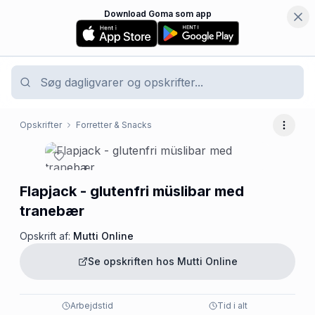
Download Goma som app
Opskrifter
Forretter & Snacks
Flere 
Flapjack - glutenfri müslibar med
tranebær
Opskrift af:
Mutti Online
Se opskriften hos
Mutti Online
Arbejdstid
Tid i alt