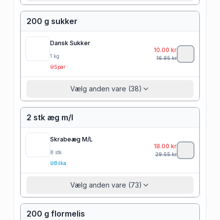
200 g sukker
Dansk Sukker
10.00
kr
1
kg
16.95
kr
Spar
Vælg anden vare (38)
2 stk æg m/l
Skrabeæg M/L
18.00
kr
8
stk
29.55
kr
Bilka
Vælg anden vare (73)
200 g flormelis