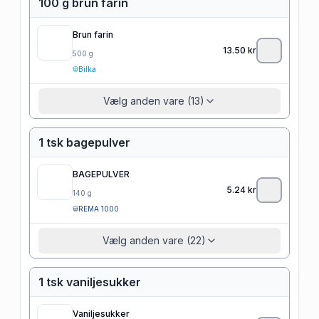
100 g brun farin
Brun farin
13.50
kr
500
g
Bilka
Vælg anden vare (13)
1 tsk bagepulver
BAGEPULVER
5.24
kr
140
g
REMA 1000
Vælg anden vare (22)
1 tsk vaniljesukker
Vaniljesukker