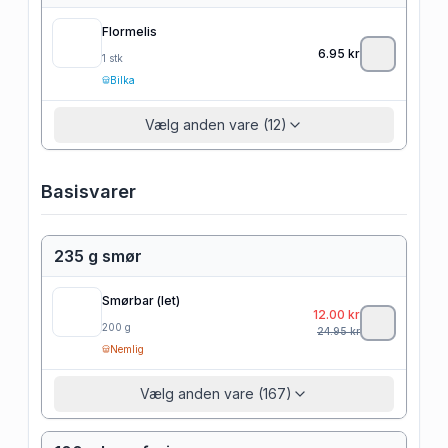
Flormelis
6.95
kr
1
stk
Bilka
Vælg anden vare (12)
Basisvarer
235 g smør
Smørbar (let)
12.00
kr
200
g
24.95
kr
Nemlig
Vælg anden vare (167)