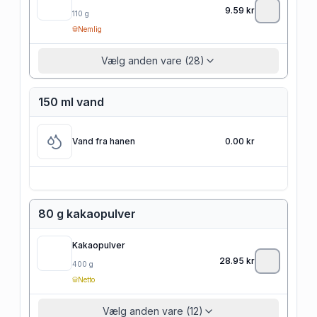
9.59
kr
110
g
Nemlig
Vælg anden vare (28)
150 ml vand
Vand fra hanen
0.00 kr
80 g kakaopulver
Kakaopulver
28.95
kr
400
g
Netto
Vælg anden vare (12)