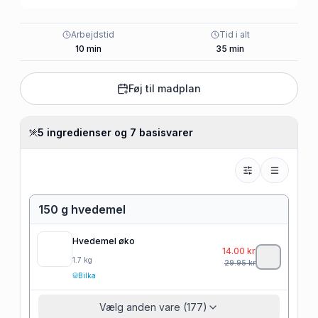
Arbejdstid
Tid i alt
10
min
35
min
Føj til madplan
5 ingredienser og 7 basisvarer
150 g hvedemel
Hvedemel øko
14.00
kr
1.7
kg
29.95
kr
Bilka
Vælg anden vare (177)