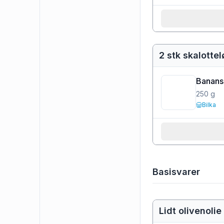
2 stk skalottel
Banans
250
g
Bilka
Basisvarer
Lidt olivenolie