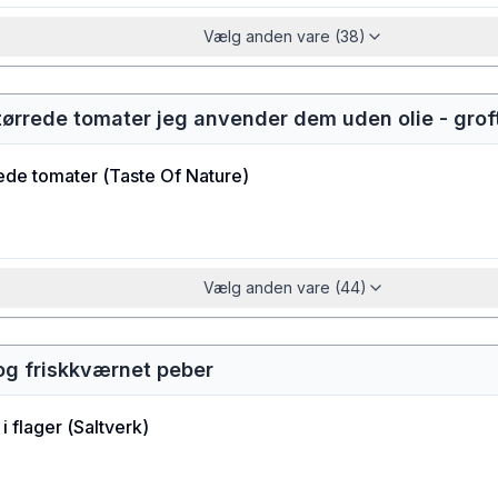
Vælg anden vare (38)
tørrede tomater jeg anvender dem uden olie - gro
ede tomater
(
Taste Of Nature
)
Vælg anden vare (44)
 og friskkværnet peber
i flager
(
Saltverk
)