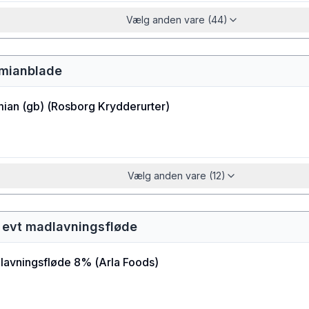
Vælg anden vare (44)
timianblade
ian (gb)
(
Rosborg Krydderurter
)
Vælg anden vare (12)
- evt madlavningsfløde
lavningsfløde 8%
(
Arla Foods
)