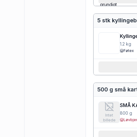
5 stk kyllingeb
Kylling
1.2
kg
Føtex
500 g små kar
SMÅ K
800
g
Intet
Løvbje
billede