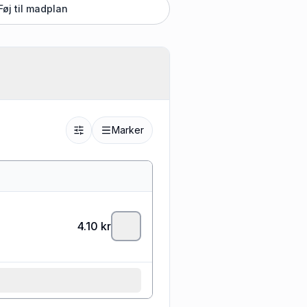
Føj til madplan
Marker
4.10
kr