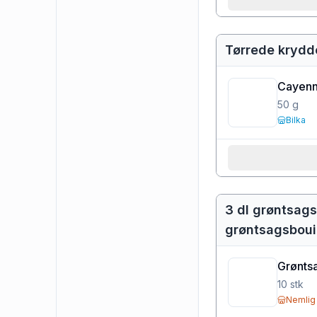
Tørrede krydde
Cayenn
50
g
Bilka
3 dl grøntsags
grøntsagsboui
Grønts
10
stk
Nemlig