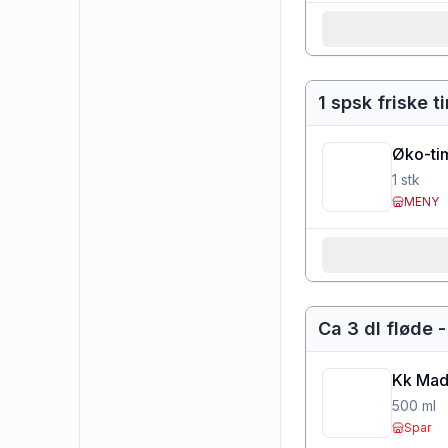
1 spsk friske 
Øko-tim
1
stk
MENY
Ca 3 dl fløde 
Kk Mad
500
ml
Spar