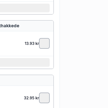
fthakkede
13.93
kr
32.95
kr