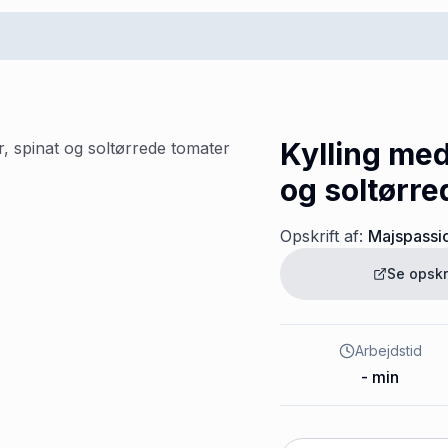
Kylling med
og soltørre
Opskrift af:
Majspassi
Se opskr
Arbejdstid
-
min