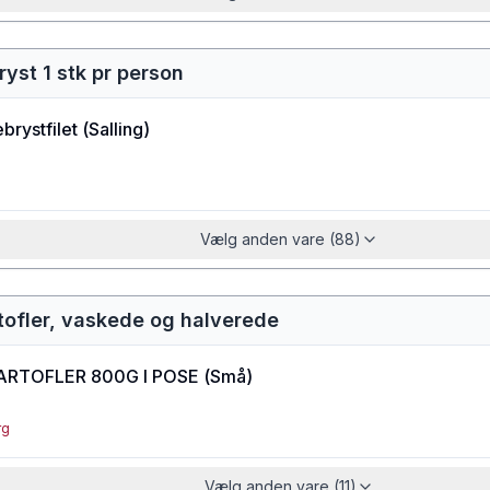
ryst 1 stk pr person
ebrystfilet
(
Salling
)
Vælg anden vare (88)
tofler, vaskede og halverede
ARTOFLER 800G I POSE
(
Små
)
rg
Vælg anden vare (11)