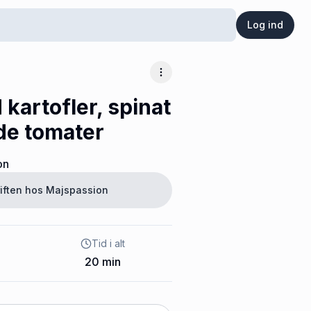
Log ind
Flere muligheder
 kartofler, spinat
de tomater
on
iften hos
Majspassion
Tid i alt
20
min