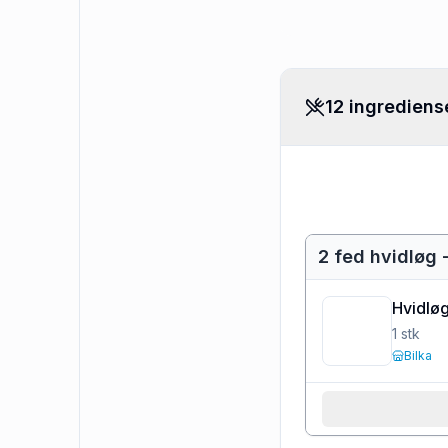
12 ingrediens
2 fed hvidløg 
Hvidlø
1
stk
Bilka