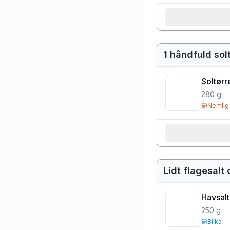
1 håndfuld sol
Soltørr
280
g
Nemlig
Lidt flagesalt
Havsalt 
250
g
Bilka