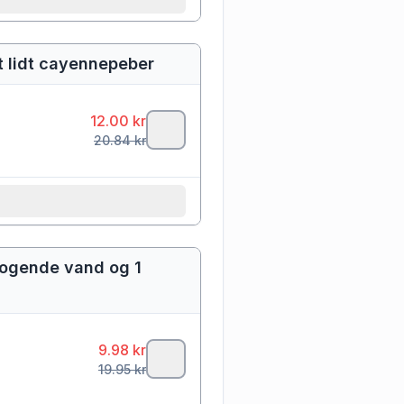
t lidt cayennepeber
12.00
kr
20.84
kr
 kogende vand og 1
9.98
kr
19.95
kr