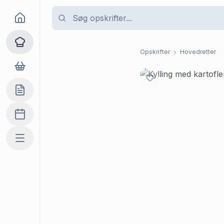
Goma
Opskrifter
Opskrifter
Hovedretter
Dagligvarer
Indkøbslisten
Madplan
Mere