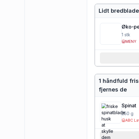
Lidt bredbladet
Øko-per
1
stk
MENY
1 håndfuld fri
fjernes de
Spinat
250
g
ABC La