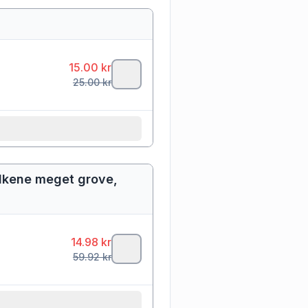
15.00
kr
25.00
kr
tilkene meget grove,
14.98
kr
59.92
kr