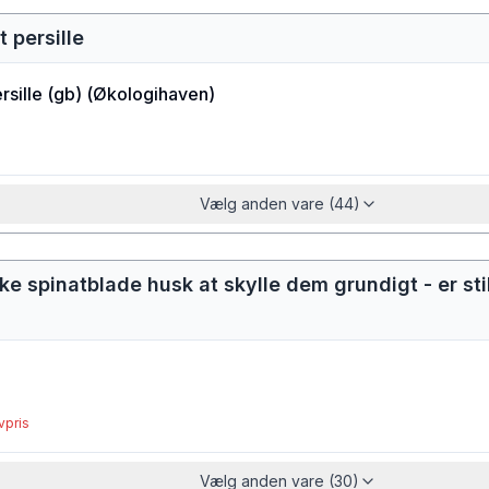
 persille
sille (gb)
(
Økologihaven
)
Vælg anden vare (44)
ske spinatblade husk at skylle dem grundigt - er s
vpris
Vælg anden vare (30)