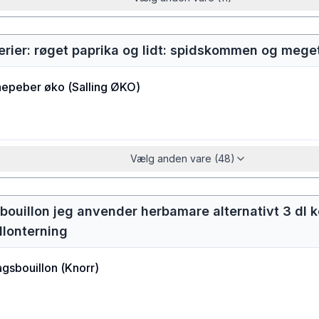
rier: røget paprika og lidt: spidskommen og mege
epeber øko
(
Salling ØKO
)
Vælg anden vare (48)
bouillon jeg anvender herbamare alternativt 3 dl
llonterning
agsbouillon
(
Knorr
)