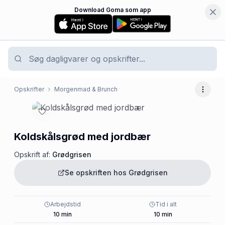
Download Goma som app
Opskrifter
Morgenmad & Brunch
Flere 
Koldskålsgrød med jordbær
Opskrift af:
Grødgrisen
Se opskriften hos
Grødgrisen
Arbejdstid
Tid i alt
10
min
10
min