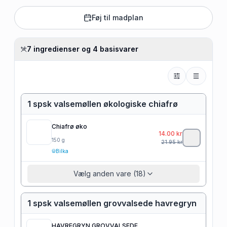
Føj til madplan
7 ingredienser og 4 basisvarer
1 spsk valsemøllen økologiske chiafrø
Chiafrø øko
14.00
kr
150
g
21.95
kr
Bilka
Vælg anden vare (18)
1 spsk valsemøllen grovvalsede havregryn
HAVREGRYN GROVVALSEDE