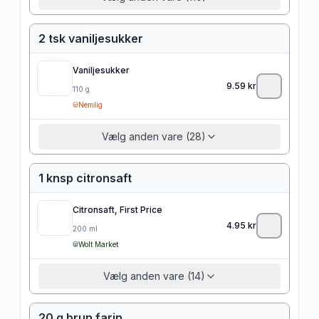
2 tsk vaniljesukker
Vaniljesukker
9.59
kr
110
g
Nemlig
Vælg anden vare (28)
1 knsp citronsaft
Citronsaft, First Price
4.95
kr
200
ml
Wolt Market
Vælg anden vare (14)
20 g brun farin