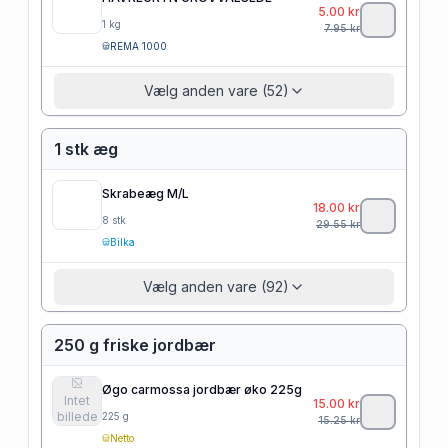
5.00
kr
1
kg
7.95
kr
REMA 1000
Vælg anden vare (52)
1 stk æg
Skrabeæg M/L
18.00
kr
8
stk
29.55
kr
Bilka
Vælg anden vare (92)
250 g friske jordbær
Øgo carmossa jordbær øko 225g
Intet
15.00
kr
billede
225
g
15.25
kr
Netto