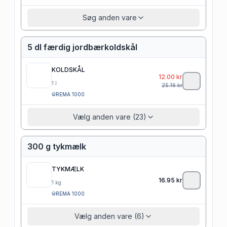
Søg anden vare
5 dl færdig jordbærkoldskål
KOLDSKÅL
12.00
kr
1
l
25.16
kr
REMA 1000
Vælg anden vare (23)
300 g tykmælk
TYKMÆLK
16.95
kr
1
kg
REMA 1000
Vælg anden vare (6)