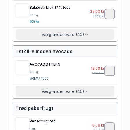
Salatost i blok 17% fedt
25.00
kr
500
g
36.18
kr
Bilka
Vælg anden vare (40)
1 stk lille moden avocado
AVOCADO I TERN
12.00
kr
200
g
16.95
kr
REMA 1000
Vælg anden vare (46)
1 rød peberfrugt
Peberfrugt rød
6.00
kr
1
stk
9.00
kr