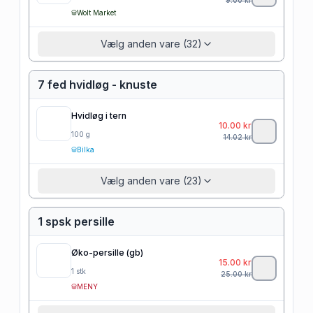
Wolt Market
Vælg anden vare (32)
7 fed hvidløg - knuste
Hvidløg i tern
10.00
kr
100
g
14.02
kr
Bilka
Vælg anden vare (23)
1 spsk persille
Øko-persille (gb)
15.00
kr
1
stk
25.00
kr
MENY