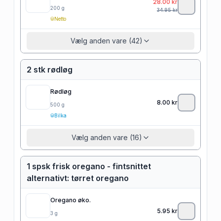
28.00
kr
200
g
34.95
kr
Netto
Vælg anden vare (42)
2 stk rødløg
Rødløg
8.00
kr
500
g
Bilka
Vælg anden vare (16)
1 spsk frisk oregano - fintsnittet
alternativt: tørret oregano
Oregano øko.
5.95
kr
3
g