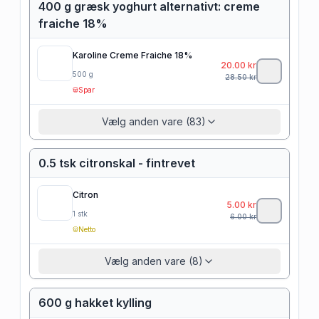
400 g græsk yoghurt alternativt: creme
fraiche 18%
Karoline Creme Fraiche 18%
20.00
kr
500
g
28.50
kr
Spar
Vælg anden vare (83)
0.5 tsk citronskal - fintrevet
Citron
5.00
kr
1
stk
6.00
kr
Netto
Vælg anden vare (8)
600 g hakket kylling