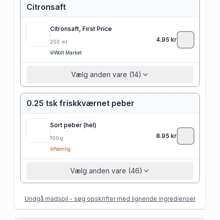
Citronsaft
Citronsaft, First Price
4.95
kr
200
ml
Wolt Market
Vælg anden vare (14)
0.25 tsk friskkværnet peber
Sort peber (hel)
8.95
kr
100
g
Nemlig
Vælg anden vare (46)
Undgå madspil - søg opskrifter med lignende ingredienser