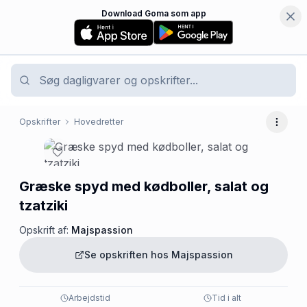
Download Goma som app
Opskrifter
Hovedretter
Flere 
Græske spyd med kødboller, salat og
tzatziki
Opskrift af:
Majspassion
Se opskriften hos
Majspassion
Arbejdstid
Tid i alt