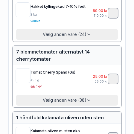
Hakket kyllingekød 7-10% fedt
89.00
kr
2
kg
110.00
kr
Bilka
Vælg anden vare (24)
7 blommetomater alternativt 14
cherrytomater
Tomat Cherry Spand (Gs)
25.00
kr
450
g
35.00
kr
MENY
Vælg anden vare (38)
1 håndfuld kalamata oliven uden sten
Kalamata oliven m. sten øko