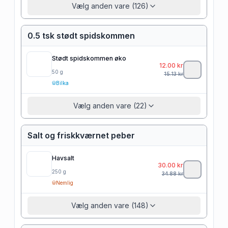
Vælg anden vare (126)
0.5 tsk stødt spidskommen
Stødt spidskommen øko
12.00
kr
50
g
15.13
kr
Bilka
Vælg anden vare (22)
Salt og friskkværnet peber
Havsalt
30.00
kr
250
g
34.88
kr
Nemlig
Vælg anden vare (148)