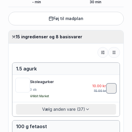
-
min
30
min
Føj til madplan
15 ingredienser og 8 basisvarer
1.5 agurk
Skoleagurker
10.00
kr
3
stk
15.00
kr
Wolt Market
Vælg anden vare (37)
100 g fetaost