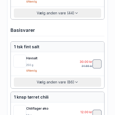
Nemlig
Vælg anden vare (44)
Basisvarer
1 tsk fint salt
Havsalt
30.00
kr
250
g
34.88
kr
Nemlig
Vælg anden vare (86)
1 knsp tørret chili
Chiliflager øko
12.00
kr