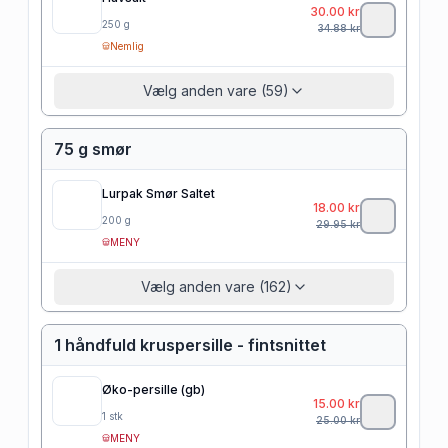
30.00
kr
250
g
34.88
kr
Nemlig
Vælg anden vare (59)
75 g smør
Lurpak Smør Saltet
18.00
kr
200
g
29.95
kr
MENY
Vælg anden vare (162)
1 håndfuld kruspersille - fintsnittet
Øko-persille (gb)
15.00
kr
1
stk
25.00
kr
MENY