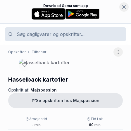
Download Goma som app
Opskrifter
Tilbehør
Flere 
Hasselback kartofler
Opskrift af:
Majspassion
Se opskriften hos
Majspassion
Arbejdstid
Tid i alt
-
min
60
min