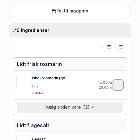
Føj til madplan
6 ingredienser
Lidt frisk rosmarin
Øko-rosmarin (gb)
15.00
kr
1
stk
25.00
kr
MENY
Vælg anden vare (12)
Lidt flagesalt
Havsalt