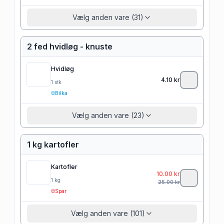
Vælg anden vare (31)
2 fed hvidløg - knuste
Hvidløg
4.10
kr
1
stk
Bilka
Vælg anden vare (23)
1 kg kartofler
Kartofler
10.00
kr
1
kg
25.00
kr
Spar
Vælg anden vare (101)