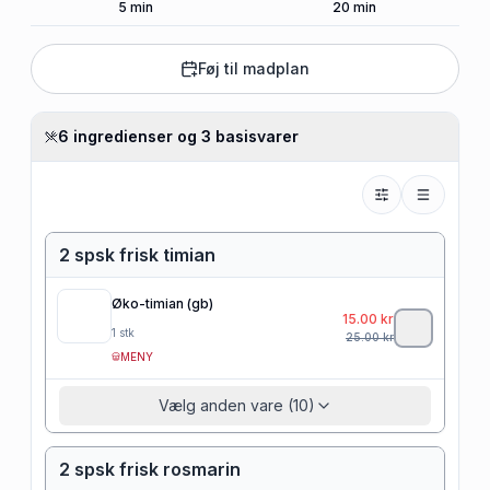
5
min
20
min
Føj til madplan
6 ingredienser og 3 basisvarer
2 spsk frisk timian
Øko-timian (gb)
15.00
kr
1
stk
25.00
kr
MENY
Vælg anden vare (10)
2 spsk frisk rosmarin