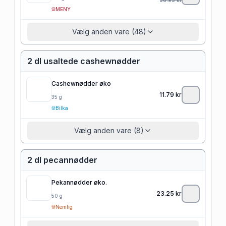
MENY
Vælg anden vare (48)
2 dl usaltede cashewnødder
Cashewnødder øko
11.79
kr
35
g
Bilka
Vælg anden vare (8)
2 dl pecannødder
Pekannødder øko.
23.25
kr
50
g
Nemlig