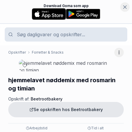
Download Goma som app
Opskrifter
Forretter & Snacks
Flere 
hjemmelavet nøddemix med rosmarin
og timian
Opskrift af:
Beetrootbakery
Se opskriften hos
Beetrootbakery
Arbejdstid
Tid i alt