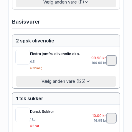
Vælg anden vare (11)
Basisvarer
2 spsk olivenolie
Ekstra jomfru olivenolie øko.
99.98
kr
0.5
l
199.95
kr
Nemlig
Vælg anden vare (125)
1 tsk sukker
Dansk Sukker
10.00
kr
1
kg
16.95
kr
Spar