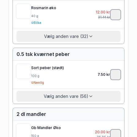
Rosmarin øko
12.00
kr
40
g
31.44
kr
Bilka
Vælg anden vare (32)
0.5 tsk kværnet peber
Sort peber (stødt)
7.50
kr
100
g
Nemlig
Vælg anden vare (56)
2 dl mandler
Gb Mandler Øko
20.00
kr
150
g
36.95
kr