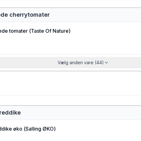
rede cherrytomater
ede tomater
(
Taste Of Nature
)
Vælg anden vare (44)
ereddike
dike øko
(
Salling ØKO
)