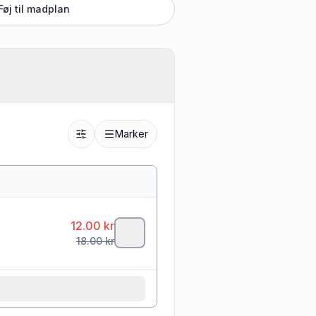
Føj til madplan
Marker
12.00
kr
18.00
kr