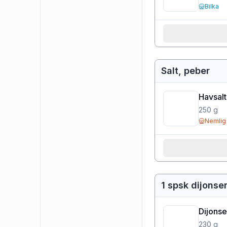
Bilka
Salt, peber
Havsalt
250
g
Nemlig
1 spsk dijons
Dijons
230
g