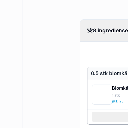
8 ingrediense
0.5 stk blomkå
Blomkå
1
stk
Bilka