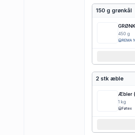
150 g grønkål
GRØN
450
g
REMA 1
2 stk æble
Æbler
1
kg
Føtex