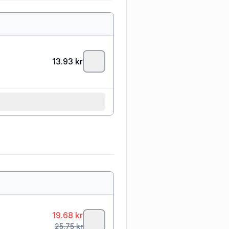
13.93
kr
19.68
kr
25.75
kr