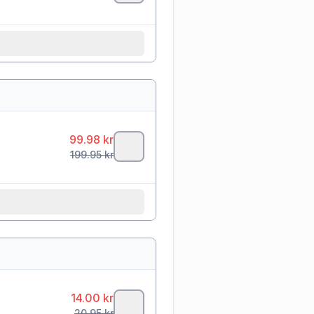
99.98
kr
199.95
kr
14.00
kr
20.95
kr