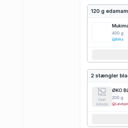
120 g edamam
Mukim
400
g
Bilka
2 stængler bla
ØKO BL
200
g
Intet
Løvbje
billede