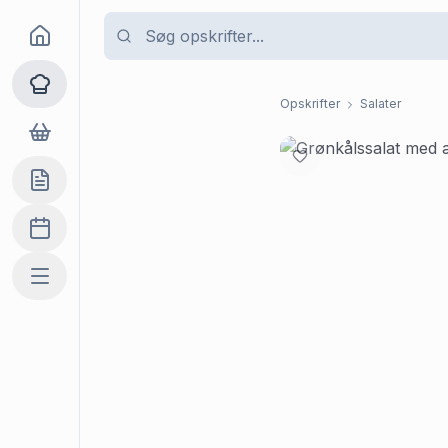
Goma
Opskrifter
Opskrifter
Salater
Dagligvarer
Indkøbslisten
Madplan
Mere