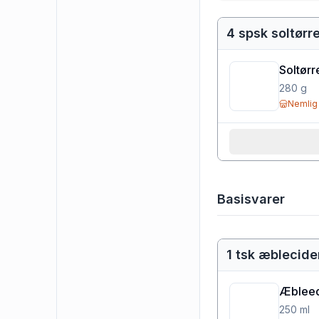
4 spsk soltør
Soltørr
280
g
Nemlig
Basisvarer
1 tsk æblecid
Æbleed
250
ml