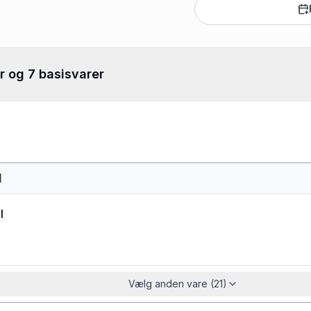
r og 7 basisvarer
l
l
Vælg anden vare (21)