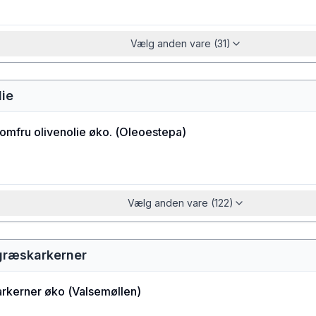
Vælg anden vare (31)
lie
jomfru olivenolie øko.
(
Oleoestepa
)
Vælg anden vare (122)
 græskarkerner
rkerner øko
(
Valsemøllen
)