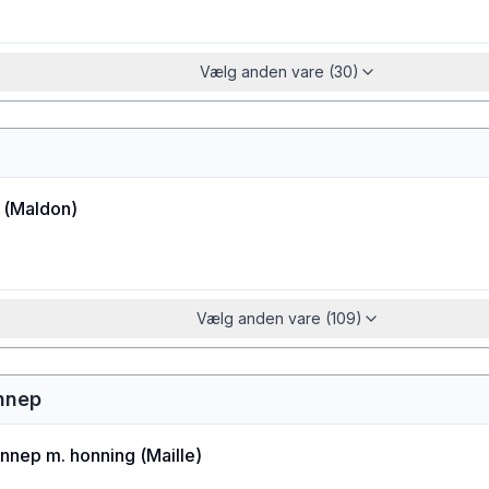
Vælg anden vare (30)
(
Maldon
)
Vælg anden vare (109)
ennep
ennep m. honning
(
Maille
)