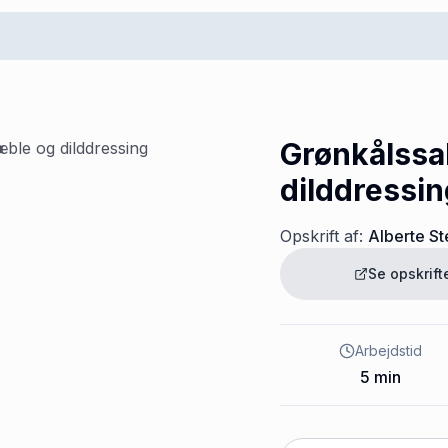
Grønkålssa
dilddressin
Opskrift af:
Alberte S
Se opskrif
Arbejdstid
5
min