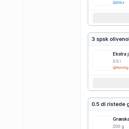
Bilka
3 spsk oliveno
Ekstra 
0.5
l
Nemlig
0.5 dl ristede
Græska
200
g