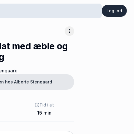
Log ind
Flere muligheder
lat med æble og
g
tengaard
ten hos
Alberte Stengaard
Tid i alt
15
min