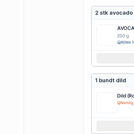
2 stk avocado
AVOCA
200
g
REMA 1
1 bundt dild
Dild
(
R
Nemlig