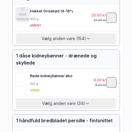
Hakket Grisekød 14-18%
Intet
20.00
kr
billede
450
g
34.95
kr
MENY
Vælg anden vare (154)
1 dåse kidneybønner - drænede og
skyllede
Røde kidneybønner øko
6.00
kr
252
g
8.25
kr
Netto
Vælg anden vare (34)
1 håndfuld bredbladet persille - fintsnittet