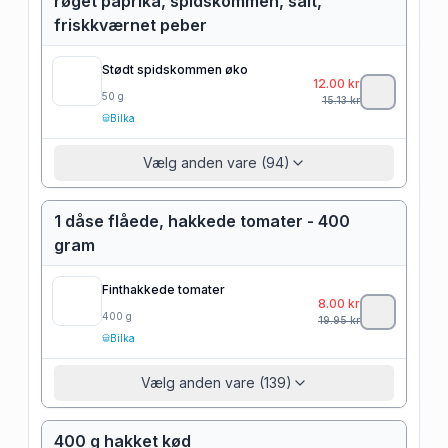
røget paprika, spidskommen, salt,
friskkværnet peber
Stødt spidskommen øko
12.00
kr
50
g
15.13
kr
Bilka
Vælg anden vare (94)
1 dåse flåede, hakkede tomater - 400
gram
Finthakkede tomater
8.00
kr
400
g
19.95
kr
Bilka
Vælg anden vare (139)
400 g hakket kød