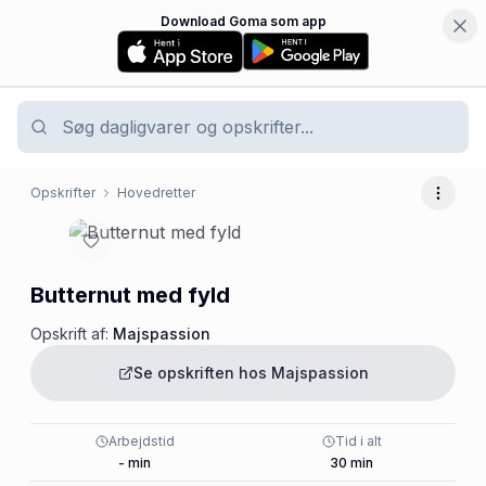
Download Goma som app
Opskrifter
Hovedretter
Flere 
Butternut med fyld
Opskrift af:
Majspassion
Se opskriften hos
Majspassion
Arbejdstid
Tid i alt
-
min
30
min