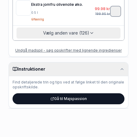
Ekstra jomfru olivenolie øko.
99.98
kr
0.5
l
199.95
kr
Nemlig
Vælg anden vare (126)
Undgå madspil - søg opskrifter med lignende ingredienser
Instruktioner
Find detaljerede trin og tips ved at følge linket til den originale
opskriftskilde.
Gå til Majspassion