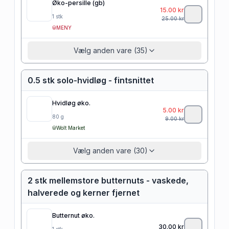
Øko-persille (gb)
15.00
kr
1
stk
25.00
kr
MENY
Vælg anden vare (35)
0.5 stk solo-hvidløg - fintsnittet
Hvidløg øko.
5.00
kr
80
g
9.00
kr
Wolt Market
Vælg anden vare (30)
2 stk mellemstore butternuts - vaskede,
halverede og kerner fjernet
Butternut øko.
30.00
kr
1
stk