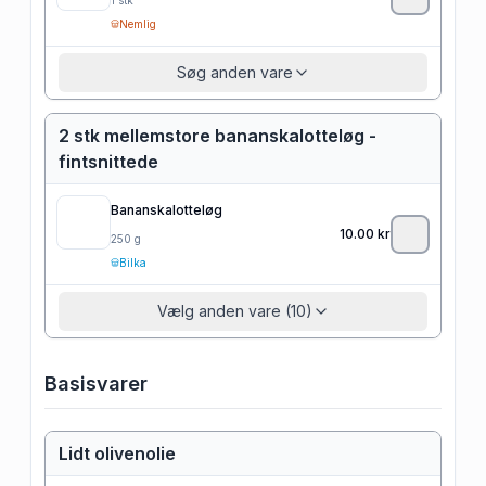
Nemlig
Søg anden vare
2 stk mellemstore bananskalotteløg -
fintsnittede
Bananskalotteløg
10.00
kr
250
g
Bilka
Vælg anden vare (10)
Basisvarer
Lidt olivenolie