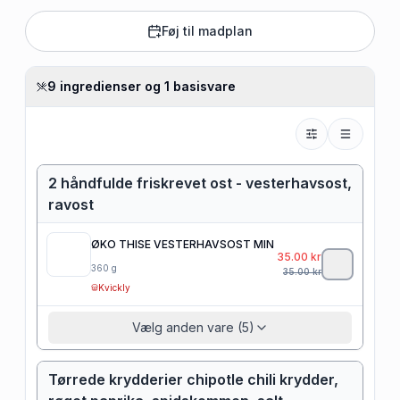
Føj til madplan
9 ingredienser og 1 basisvare
2 håndfulde friskrevet ost - vesterhavsost,
ravost
ØKO THISE VESTERHAVSOST MIN
35.00
kr
360
g
35.00
kr
Kvickly
Vælg anden vare (5)
Tørrede krydderier chipotle chili krydder,