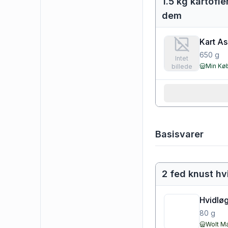
1.5 kg kartofl
dem
Kart A
650
g
Intet
Min K
billede
Basisvarer
2 fed knust hv
Hvidløg
80
g
Wolt M