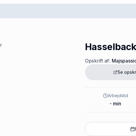
Hasselback
Opskrift af:
Majspassi
Se opskr
Arbejdstid
-
min