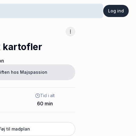
Log ind
Flere muligheder
 kartofler
on
iften hos
Majspassion
Tid i alt
60
min
Føj til madplan