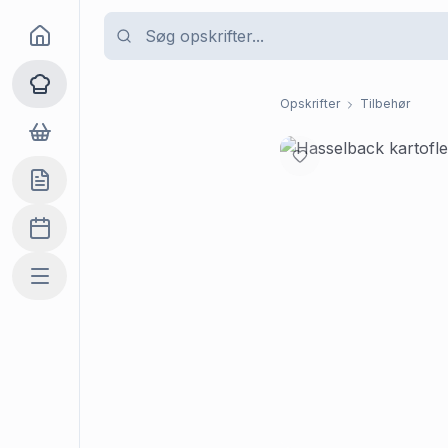
Goma
Opskrifter
Opskrifter
Tilbehør
Dagligvarer
Indkøbslisten
Madplan
Mere