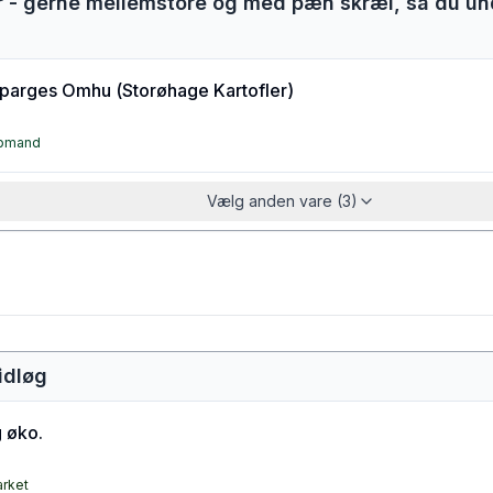
er - gerne mellemstore og med pæn skræl, så du und
sparges Omhu
(
Storøhage Kartofler
)
øbmand
Vælg anden vare (3)
idløg
 øko.
arket