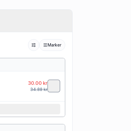
Marker
30.00
kr
34.88
kr