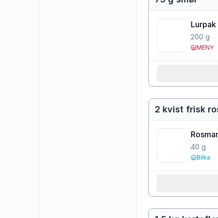
Lurpak 
200
g
MENY
2 kvist frisk r
Rosmar
40
g
Bilka