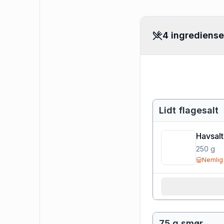
4 ingrediense
Lidt flagesalt
Havsalt
250
g
Nemlig
75 g smør