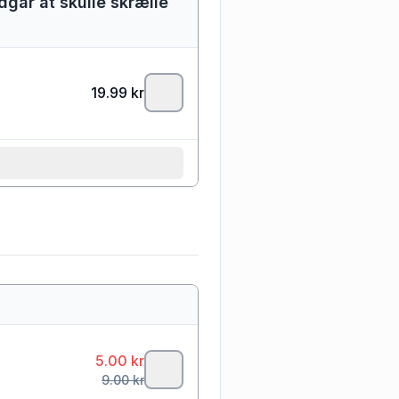
går at skulle skrælle
19.99
kr
5.00
kr
9.00
kr