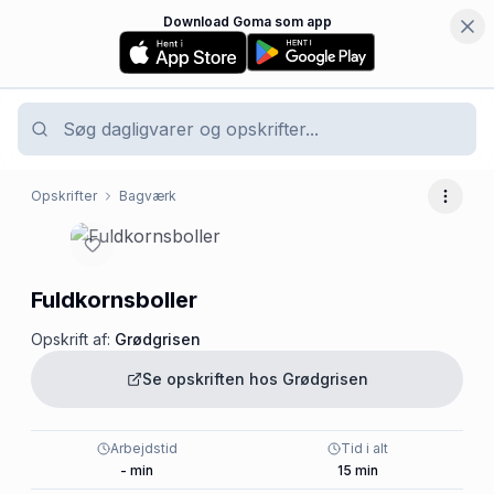
Download Goma som app
Opskrifter
Bagværk
Flere 
Fuldkornsboller
Opskrift af:
Grødgrisen
Se opskriften hos
Grødgrisen
Arbejdstid
Tid i alt
-
min
15
min