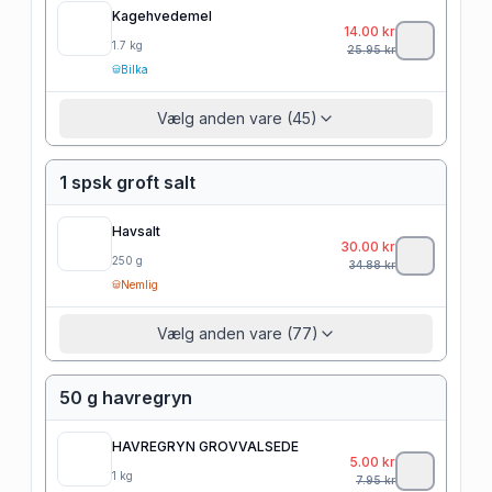
Kagehvedemel
14.00
kr
1.7
kg
25.95
kr
Bilka
Vælg anden vare (45)
1 spsk groft salt
Havsalt
30.00
kr
250
g
34.88
kr
Nemlig
Vælg anden vare (77)
50 g havregryn
HAVREGRYN GROVVALSEDE
5.00
kr
1
kg
7.95
kr