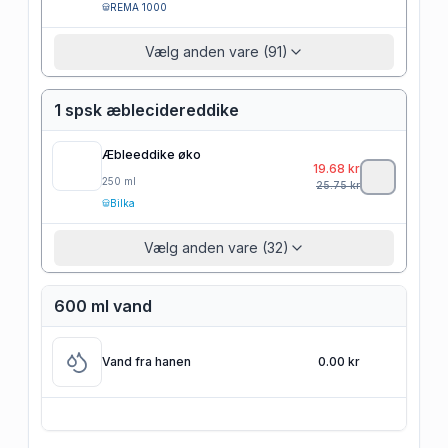
REMA 1000
Vælg anden vare (91)
1 spsk æblecidereddike
Æbleeddike øko
19.68
kr
250
ml
25.75
kr
Bilka
Vælg anden vare (32)
600 ml vand
Vand fra hanen
0.00 kr