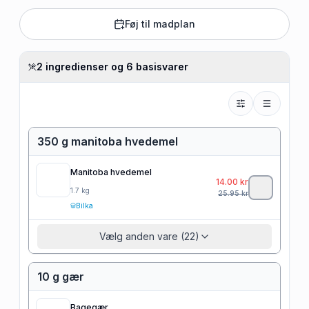
Føj til madplan
2 ingredienser og 6 basisvarer
350 g manitoba hvedemel
Manitoba hvedemel
14.00
kr
1.7
kg
25.95
kr
Bilka
Vælg anden vare (22)
10 g gær
Bagegær