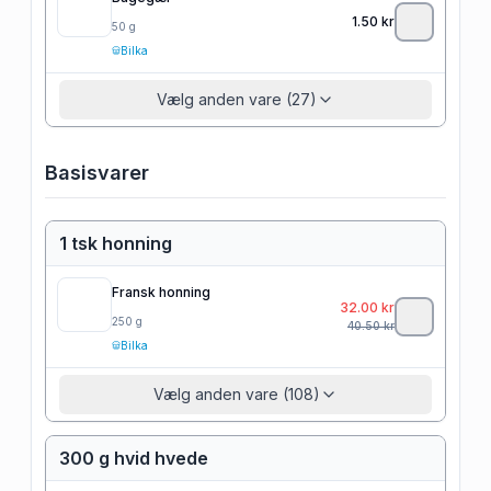
1.50
kr
50
g
Bilka
Vælg anden vare (27)
Basisvarer
1 tsk honning
Fransk honning
32.00
kr
250
g
40.50
kr
Bilka
Vælg anden vare (108)
300 g hvid hvede