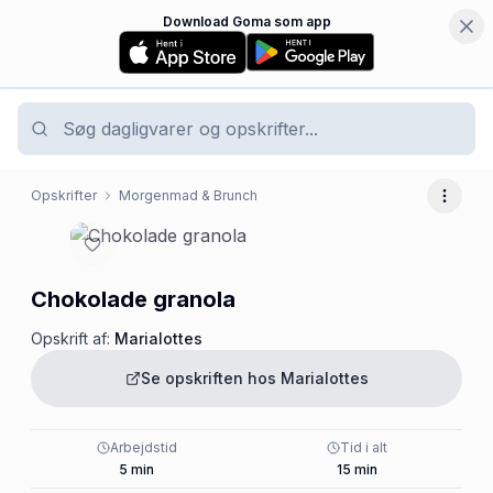
Download Goma som app
Opskrifter
Morgenmad & Brunch
Flere 
Chokolade granola
Opskrift af:
Marialottes
Se opskriften hos
Marialottes
Arbejdstid
Tid i alt
5
min
15
min