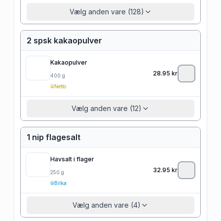
Vælg anden vare (128)
2 spsk kakaopulver
Kakaopulver
28.95
kr
400
g
Netto
Vælg anden vare (12)
1 nip flagesalt
Havsalt i flager
32.95
kr
250
g
Bilka
Vælg anden vare (4)