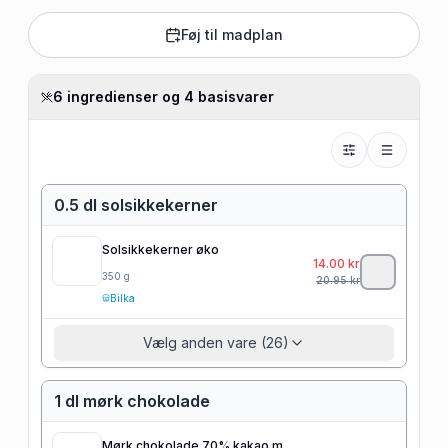
Føj til madplan
6 ingredienser og 4 basisvarer
0.5 dl solsikkekerner
Solsikkekerner øko
14.00
kr
350
g
20.95
kr
Bilka
Vælg anden vare (26)
1 dl mørk chokolade
Mørk chokolade 70% kakao m.