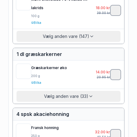
lakrids
18.00
kr
39.00
kr
100
g
Bilka
Vælg anden vare (147)
1 dl græskarkerner
Græskarkerner øko
14.00
kr
200
g
20.95
kr
Bilka
Vælg anden vare (33)
4 spsk akaciehonning
Fransk honning
32.00
kr
250
g
40.50
kr