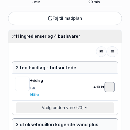
-
min
20
min
Føj til madplan
11 ingredienser og 4 basisvarer
2 fed hvidløg - fintsnittede
Hvidløg
4.10
kr
1
stk
Bilka
Vælg anden vare (23)
3 dl oksebouillon kogende vand plus