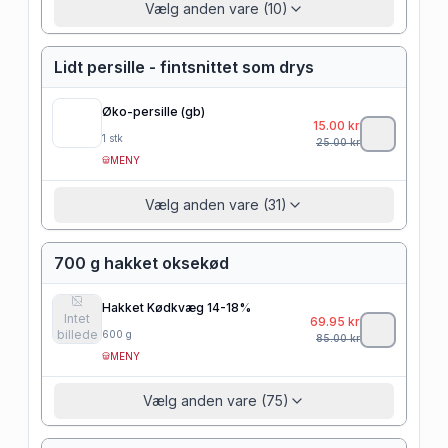
Vælg anden vare (10)
Lidt persille - fintsnittet som drys
Øko-persille (gb)
15.00
kr
1
stk
25.00
kr
MENY
Vælg anden vare (31)
700 g hakket oksekød
Hakket Kødkvæg 14-18%
Intet
69.95
kr
billede
600
g
85.00
kr
MENY
Vælg anden vare (75)