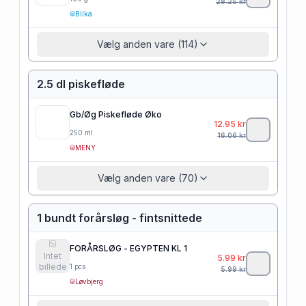
28.25
kr
Bilka
Vælg anden vare (114)
2.5 dl piskefløde
Gb/Øg Piskefløde Øko
12.95
kr
250
ml
16.06
kr
MENY
Vælg anden vare (70)
1 bundt forårsløg - fintsnittede
FORÅRSLØG - EGYPTEN KL 1
Intet
5.99
kr
billede
1
pcs
5.99
kr
Løvbjerg