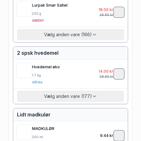
Lurpak Smør Saltet
18.00
kr
200
g
29.95
kr
MENY
Vælg anden vare (166)
2 spsk hvedemel
Hvedemel øko
14.00
kr
1.7
kg
29.95
kr
Bilka
Vælg anden vare (177)
Lidt madkulør
MADKULØR
9.44
kr
200
ml