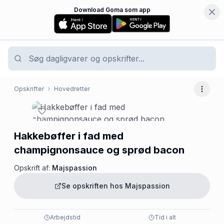
Download Goma som app
Opskrifter
Hovedretter
Flere 
Hakkebøffer i fad med
champignonsauce og sprød bacon
Opskrift af:
Majspassion
Se opskriften hos
Majspassion
Arbejdstid
Tid i alt