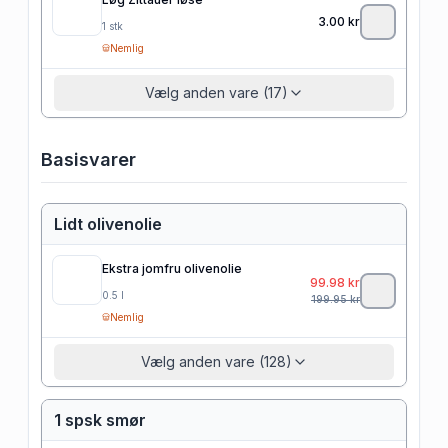
3.00
kr
1
stk
Nemlig
Vælg anden vare (17)
Basisvarer
Lidt olivenolie
Ekstra jomfru olivenolie
99.98
kr
0.5
l
199.95
kr
Nemlig
Vælg anden vare (128)
1 spsk smør