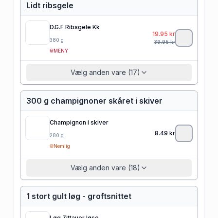
Lidt ribsgele
D.G.F Ribsgele Kk
19.95
kr
380
g
39.95
kr
MENY
Vælg anden vare (17)
300 g champignoner skåret i skiver
Champignon i skiver
8.49
kr
280
g
Nemlig
Vælg anden vare (18)
1 stort gult løg - groftsnittet
Løg Zittauer løse