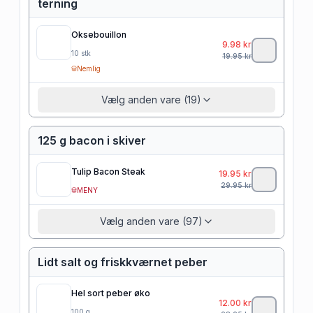
terning
Oksebouillon
9.98
kr
10
stk
19.95
kr
Nemlig
Vælg anden vare (19)
125 g bacon i skiver
Tulip Bacon Steak
19.95
kr
29.95
kr
MENY
Vælg anden vare (97)
Lidt salt og friskkværnet peber
Hel sort peber øko
12.00
kr
100
g