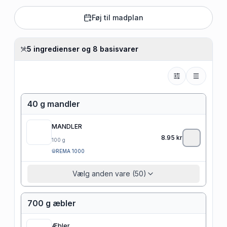
Føj til madplan
5 ingredienser og 8 basisvarer
40 g mandler
MANDLER
8.95
kr
100
g
REMA 1000
Vælg anden vare (50)
700 g æbler
Æbler