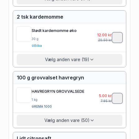
2 tsk kardemomme
Stødt kardemomme øko
12.00
kr
30
g
20.50
kr
Bilka
Vælg anden vare (19)
100 g grovvalset havregryn
HAVREGRYN GROVVALSEDE
5.00
kr
1
kg
7.95
kr
REMA 1000
Vælg anden vare (50)
Lidt citronsaft