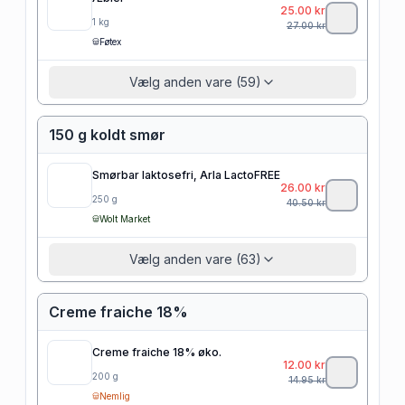
25.00
kr
1
kg
27.00
kr
Føtex
Vælg anden vare (59)
150 g koldt smør
Smørbar laktosefri, Arla LactoFREE
26.00
kr
250
g
40.50
kr
Wolt Market
Vælg anden vare (63)
Creme fraiche 18%
Creme fraiche 18% øko.
12.00
kr
200
g
14.95
kr
Nemlig