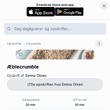
Download Goma som app
Opskrifter
Desserter
Flere 
Æblecrumble
Opskrift af:
Emma Olsen
Se opskriften hos
Emma Olsen
Arbejdstid
Tid i alt
20
min
30
min