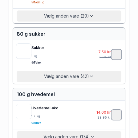
Nemlig
Vælg anden vare (29)
80 g sukker
Sukker
7.50
kr
1
kg
9.95
kr
Føtex
Vælg anden vare (42)
100 g hvedemel
Hvedemel øko
14.00
kr
1.7
kg
29.95
kr
Bilka
Vælg anden vare (174)