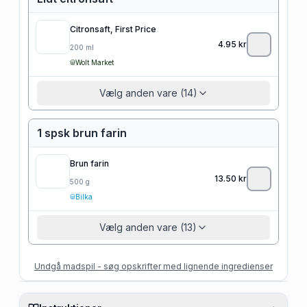
Citronsaft, First Price
4.95
kr
200
ml
Wolt Market
Vælg anden vare (14)
1 spsk brun farin
Brun farin
13.50
kr
500
g
Bilka
Vælg anden vare (13)
Undgå madspil - søg opskrifter med lignende ingredienser