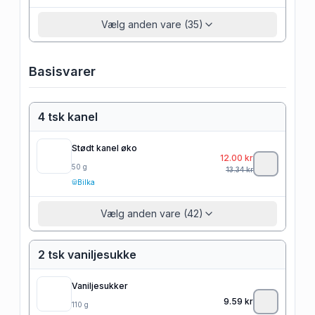
Vælg anden vare (35)
Basisvarer
4 tsk kanel
Stødt kanel øko
12.00
kr
50
g
13.34
kr
Bilka
Vælg anden vare (42)
2 tsk vaniljesukke
Vaniljesukker
9.59
kr
110
g