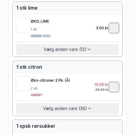
1 stk lime
ØKO. LIME
3.00
kr
1
stk
REMA 1000
Vælg anden vare (12)
1 stk citron
Øko-citroner 2 Pk. (Å)
15.00
kr
2
stk
28.00
kr
MENY
Vælg anden vare (36)
1 spsk rørsukker