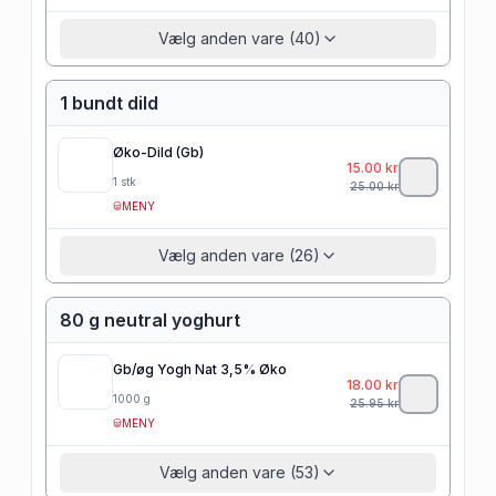
Vælg anden vare (40)
1 bundt dild
Øko-Dild (Gb)
15.00
kr
1
stk
25.00
kr
MENY
Vælg anden vare (26)
80 g neutral yoghurt
Gb/øg Yogh Nat 3,5% Øko
18.00
kr
1000
g
25.95
kr
MENY
Vælg anden vare (53)