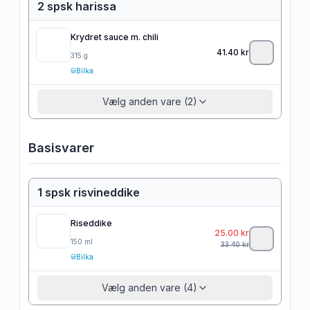
2 spsk harissa
Krydret sauce m. chili
41.40
kr
315
g
Bilka
Vælg anden vare (2)
Basisvarer
1 spsk risvineddike
Riseddike
25.00
kr
150
ml
33.40
kr
Bilka
Vælg anden vare (4)