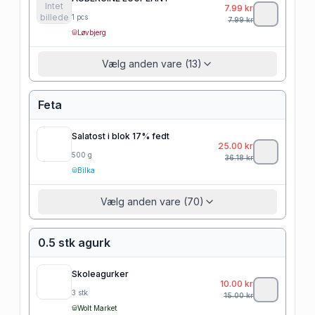
Intet
7.99
kr
billede
1
pcs
7.99
kr
Løvbjerg
Vælg anden vare (13)
Feta
Salatost i blok 17% fedt
25.00
kr
500
g
36.18
kr
Bilka
Vælg anden vare (70)
0.5 stk agurk
Skoleagurker
10.00
kr
3
stk
15.00
kr
Wolt Market