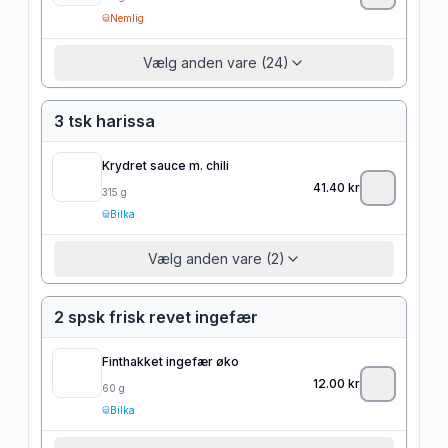
Nemlig
Vælg anden vare (24)
3 tsk harissa
Krydret sauce m. chili
41.40
kr
315
g
Bilka
Vælg anden vare (2)
2 spsk frisk revet ingefær
Finthakket ingefær øko
12.00
kr
60
g
Bilka