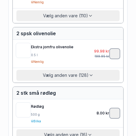
Nemlig
Vælg anden vare (110)
2 spsk olivenolie
Ekstra jomfru olivenolie
99.98
kr
0.5
l
199.95
kr
Nemlig
Vælg anden vare (128)
2 stk små rødløg
Rødløg
8.00
kr
500
g
Bilka
Vælg anden vare (16)