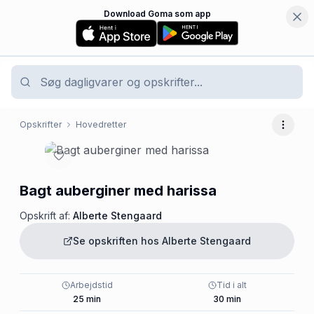
Download Goma som app
Opskrifter
Hovedretter
Flere 
Bagt auberginer med harissa
Opskrift af:
Alberte Stengaard
Se opskriften hos
Alberte Stengaard
Arbejdstid
Tid i alt
25
min
30
min