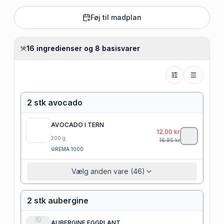
Føj til madplan
16 ingredienser og 8 basisvarer
2 stk avocado
AVOCADO I TERN
12.00
kr
200
g
16.95
kr
REMA 1000
Vælg anden vare (46)
2 stk aubergine
AUBERGINE EGGPLANT