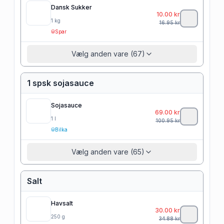
Dansk Sukker
10.00
kr
1
kg
16.95
kr
Spar
Vælg anden vare (67)
1 spsk sojasauce
Sojasauce
69.00
kr
1
l
100.95
kr
Bilka
Vælg anden vare (65)
Salt
Havsalt
30.00
kr
250
g
34.88
kr