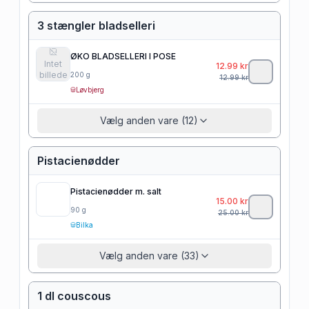
3 stængler bladselleri
ØKO BLADSELLERI I POSE
Intet
12.99
kr
billede
200
g
12.99
kr
Løvbjerg
Vælg anden vare (12)
Pistacienødder
Pistacienødder m. salt
15.00
kr
90
g
25.00
kr
Bilka
Vælg anden vare (33)
1 dl couscous