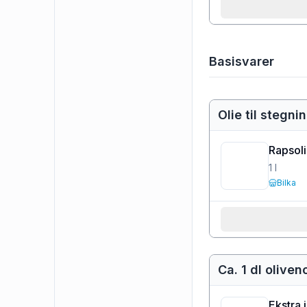
Basisvarer
Olie til stegni
Rapsol
1
l
Bilka
Ca. 1 dl oliven
Ekstra 