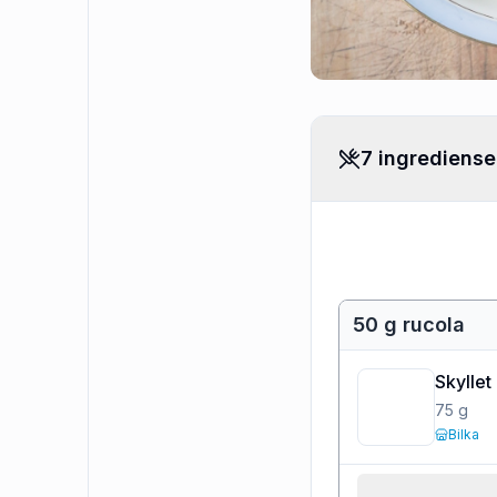
7 ingrediense
50 g rucola
Skyllet
75
g
Bilka