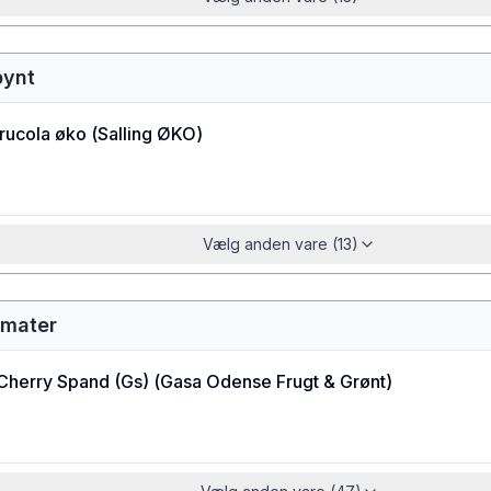
pynt
 rucola øko
(
Salling ØKO
)
Vælg anden vare (13)
omater
Cherry Spand (Gs)
(
Gasa Odense Frugt & Grønt
)