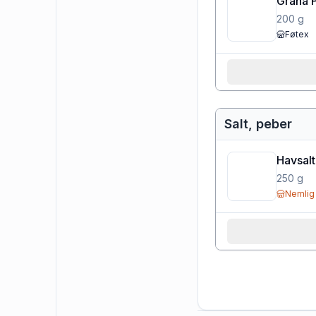
Grana 
200
g
Føtex
Salt, peber
Havsalt
250
g
Nemlig