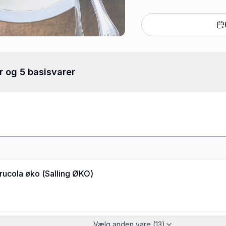
r og 5 basisvarer
 rucola øko
(
Salling ØKO
)
Vælg anden vare (13)