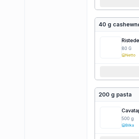
40 g cashewn
Risted
80
G
Netto
200 g pasta
Cavata
500
g
Bilka