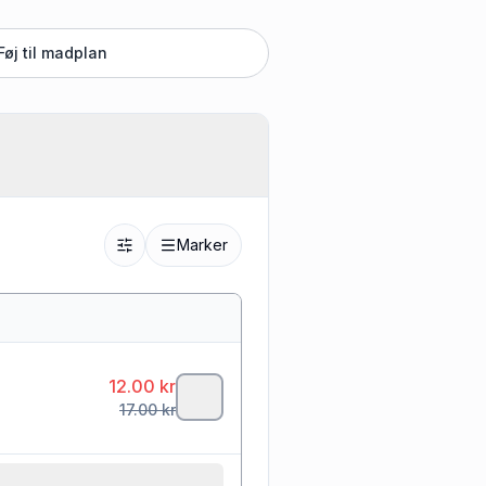
Føj til madplan
Marker
12.00
kr
17.00
kr