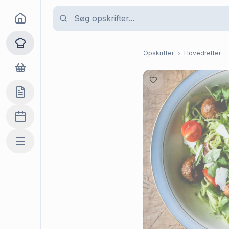
Goma
Opskrifter
Opskrifter
Hovedretter
Dagligvarer
Indkøbslisten
Madplan
Mere