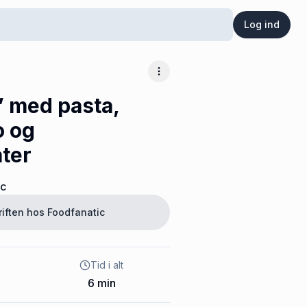
Log ind
Flere muligheder
” med pasta,
o og
ter
ic
riften hos
Foodfanatic
Tid i alt
6
min