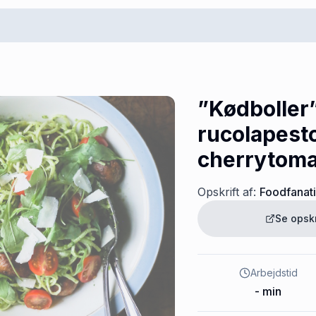
”Kødboller
rucolapest
cherrytoma
Opskrift af:
Foodfanat
Se opsk
Arbejdstid
-
min