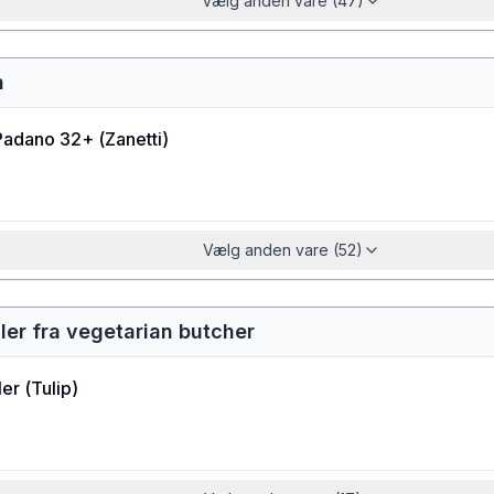
Vælg anden vare (47)
n
Padano 32+
(
Zanetti
)
Vælg anden vare (52)
ler fra vegetarian butcher
ler
(
Tulip
)