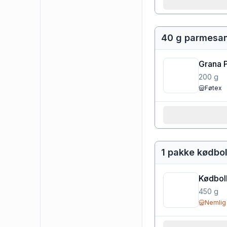
40 g parmesa
Grana 
200
g
Føtex
1 pakke kødbol
Kødbol
450
g
Nemlig