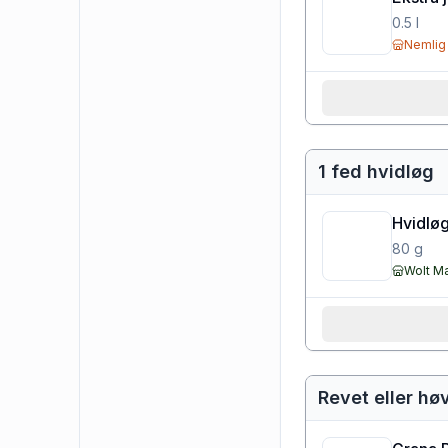
0.5
l
Nemlig
1 fed hvidløg
Hvidløg
80
g
Wolt M
Revet eller hø