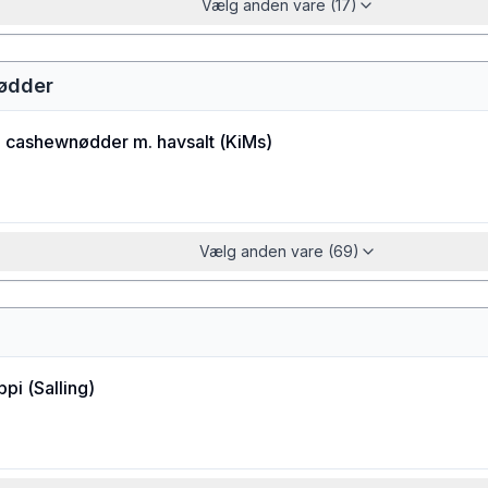
Vælg anden vare (17)
ødder
e cashewnødder m. havsalt
(
KiMs
)
Vælg anden vare (69)
ppi
(
Salling
)