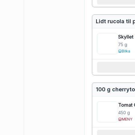
Lidt rucola til 
Skyllet
75
g
Bilka
100 g cherryt
Tomat 
450
g
MENY