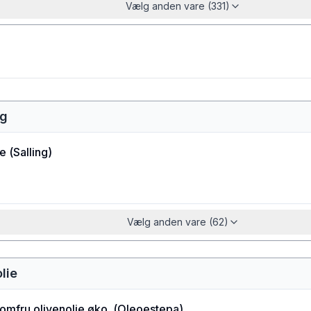
Vælg anden vare (331)
ng
ie
(
Salling
)
Vælg anden vare (62)
olie
jomfru olivenolie øko.
(
Oleoestepa
)