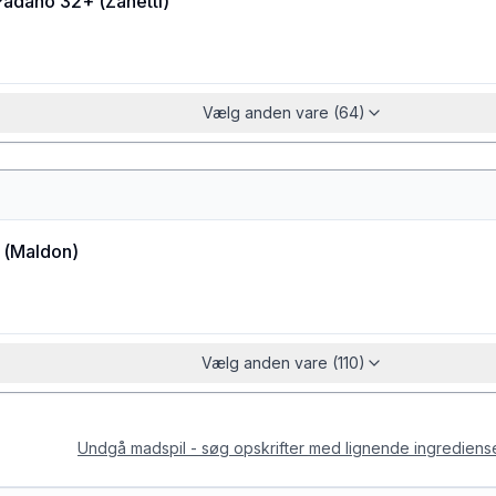
Padano 32+
(
Zanetti
)
Vælg anden vare (64)
(
Maldon
)
Vælg anden vare (110)
Undgå madspil - søg opskrifter med lignende ingrediens