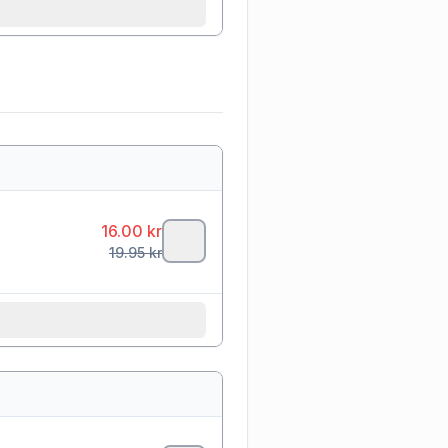
16.00
kr
19.95
kr