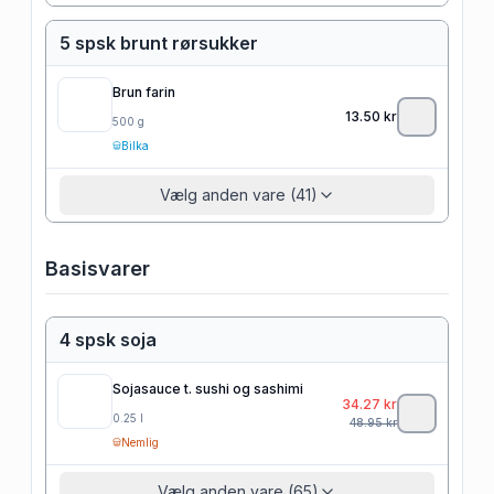
5 spsk brunt rørsukker
Brun farin
13.50
kr
500
g
Bilka
Vælg anden vare (41)
Basisvarer
4 spsk soja
Sojasauce t. sushi og sashimi
34.27
kr
0.25
l
48.95
kr
Nemlig
Vælg anden vare (65)