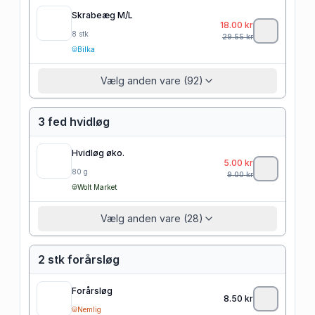
Skrabeæg M/L
18.00
kr
8
stk
29.55
kr
Bilka
Vælg anden vare (92)
3 fed hvidløg
Hvidløg øko.
5.00
kr
80
g
9.00
kr
Wolt Market
Vælg anden vare (28)
2 stk forårsløg
Forårsløg
8.50
kr
Nemlig