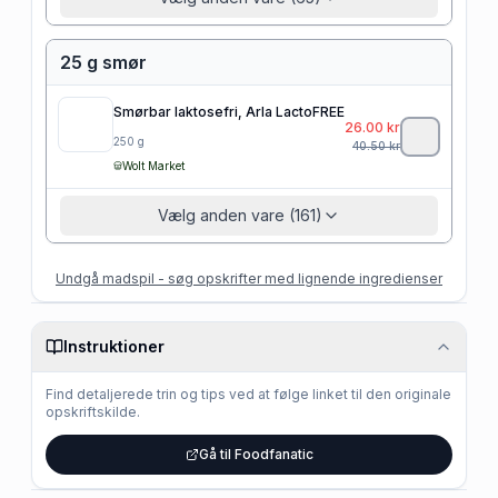
25 g smør
Smørbar laktosefri, Arla LactoFREE
26.00
kr
250
g
40.50
kr
Wolt Market
Vælg anden vare (161)
Undgå madspil - søg opskrifter med lignende ingredienser
Instruktioner
Find detaljerede trin og tips ved at følge linket til den originale
opskriftskilde.
Gå til Foodfanatic