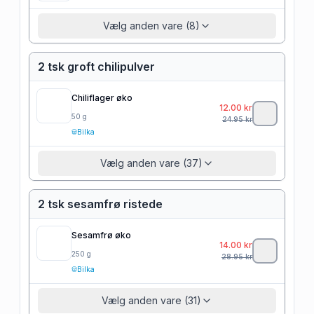
Vælg anden vare (8)
2 tsk groft chilipulver
Chiliflager øko
12.00
kr
50
g
24.95
kr
Bilka
Vælg anden vare (37)
2 tsk sesamfrø ristede
Sesamfrø øko
14.00
kr
250
g
28.95
kr
Bilka
Vælg anden vare (31)