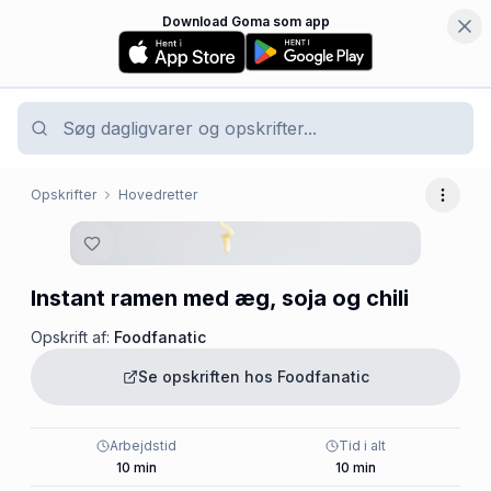
Download Goma som app
Opskrifter
Hovedretter
Flere 
Instant ramen med æg, soja og chili
Opskrift af:
Foodfanatic
Se opskriften hos
Foodfanatic
Arbejdstid
Tid i alt
10
min
10
min