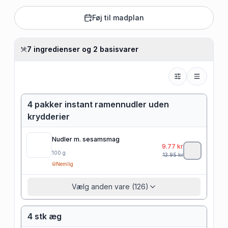
Føj til madplan
7 ingredienser og 2 basisvarer
4 pakker instant ramennudler uden
krydderier
Nudler m. sesamsmag
9.77
kr
100
g
13.95
kr
Nemlig
Vælg anden vare (126)
4 stk æg