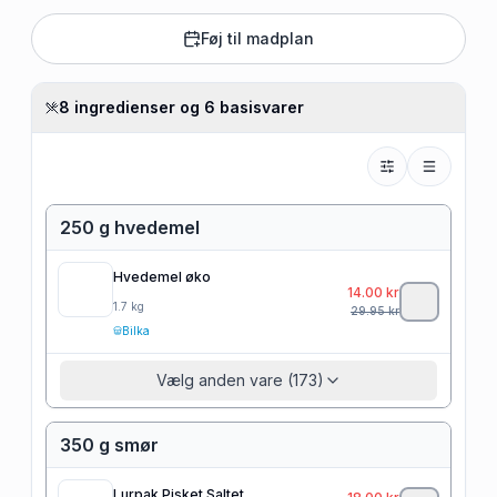
Føj til madplan
8 ingredienser og 6 basisvarer
250 g hvedemel
Hvedemel øko
14.00
kr
1.7
kg
29.95
kr
Bilka
Vælg anden vare (173)
350 g smør
Lurpak Pisket Saltet