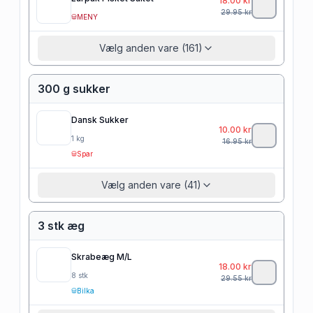
18.00
kr
29.95
kr
MENY
Vælg anden vare (161)
300 g sukker
Dansk Sukker
10.00
kr
1
kg
16.95
kr
Spar
Vælg anden vare (41)
3 stk æg
Skrabeæg M/L
18.00
kr
8
stk
29.55
kr
Bilka