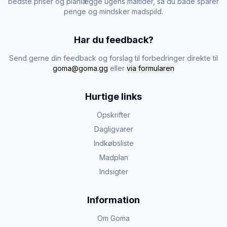
bedste priser og planlægge ugens måltider, så du både sparer
penge og mindsker madspild.
Har du feedback?
Send gerne din feedback og forslag til forbedringer direkte til
goma@goma.gg
eller
via formularen
Hurtige links
Opskrifter
Dagligvarer
Indkøbsliste
Madplan
Indsigter
Information
Om Goma