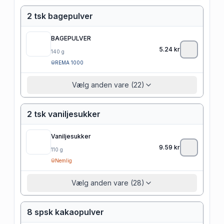
2 tsk bagepulver
BAGEPULVER
5.24
kr
140
g
REMA 1000
Vælg anden vare (22)
2 tsk vaniljesukker
Vaniljesukker
9.59
kr
110
g
Nemlig
Vælg anden vare (28)
8 spsk kakaopulver