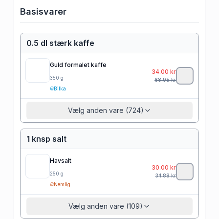
Basisvarer
0.5 dl stærk kaffe
Guld formalet kaffe
34.00
kr
350
g
68.95
kr
Bilka
Vælg anden vare (724)
1 knsp salt
Havsalt
30.00
kr
250
g
34.88
kr
Nemlig
Vælg anden vare (109)