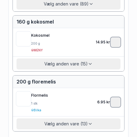
Vælg anden vare (89)
160 g kokosmel
Kokosmel
14.95
kr
200
g
MENY
Vælg anden vare (15)
200 g floremelis
Flormelis
6.95
kr
1
stk
Bilka
Vælg anden vare (13)