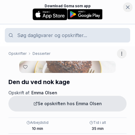
Download Goma som app
Opskrifter
Desserter
Flere 
Den du ved nok kage
Opskrift af:
Emma Olsen
Se opskriften hos
Emma Olsen
Arbejdstid
Tid i alt
10
min
35
min