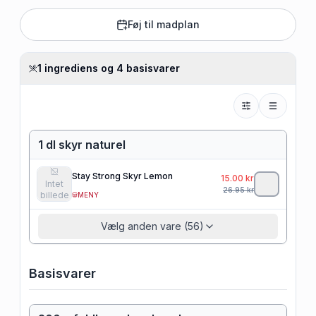
Føj til madplan
1 ingrediens og 4 basisvarer
1 dl skyr naturel
Stay Strong Skyr Lemon
15.00
kr
Intet
26.95
kr
billede
MENY
Vælg anden vare (56)
Basisvarer