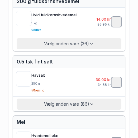
200 g fuldkornshvedemel
Hvid fuldkornshvedemel
14.00
kr
1
kg
26.95
kr
Bilka
Vælg anden vare (36)
0.5 tsk fint salt
Havsalt
30.00
kr
250
g
34.88
kr
Nemlig
Vælg anden vare (86)
Mel
Hvedemel øko