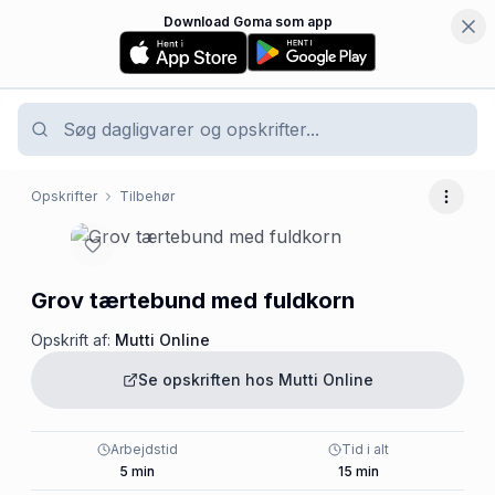
Download Goma som app
Opskrifter
Tilbehør
Flere 
Grov tærtebund med fuldkorn
Opskrift af:
Mutti Online
Se opskriften hos
Mutti Online
Arbejdstid
Tid i alt
5
min
15
min