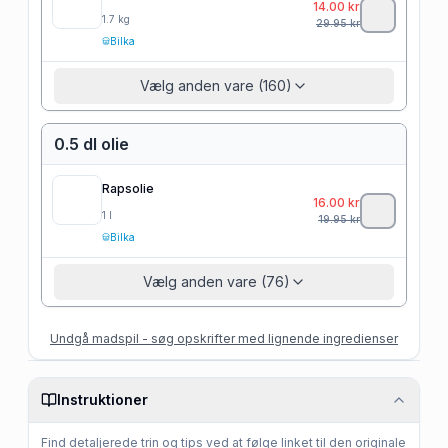
14.00
kr
1.7
kg
29.95
kr
Bilka
Vælg anden vare (160)
0.5 dl olie
Rapsolie
16.00
kr
1
l
19.95
kr
Bilka
Vælg anden vare (76)
Undgå madspil - søg opskrifter med lignende ingredienser
Instruktioner
Find detaljerede trin og tips ved at følge linket til den originale