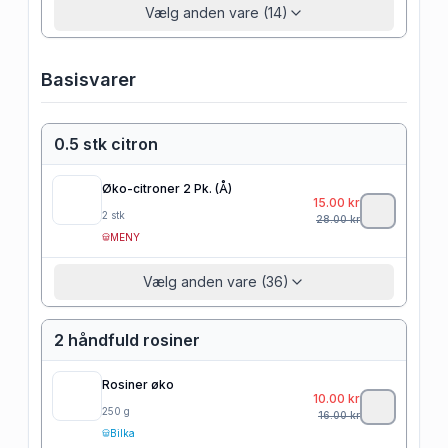
Vælg anden vare (14)
Basisvarer
0.5 stk citron
Øko-citroner 2 Pk. (Å)
15.00
kr
2
stk
28.00
kr
MENY
Vælg anden vare (36)
2 håndfuld rosiner
Rosiner øko
10.00
kr
250
g
16.00
kr
Bilka