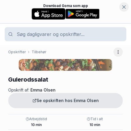
Download Goma som app
Opskrifter
Tilbehør
Flere 
Gulerodssalat
Opskrift af:
Emma Olsen
Se opskriften hos
Emma Olsen
Arbejdstid
Tid i alt
10
min
10
min