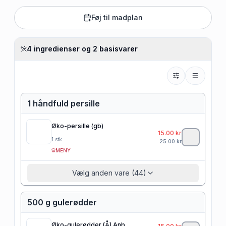
Føj til madplan
4 ingredienser og 2 basisvarer
1 håndfuld persille
Øko-persille (gb)
15.00
kr
1
stk
25.00
kr
MENY
Vælg anden vare (44)
500 g gulerødder
Øko-gulerødder (Å) Anb