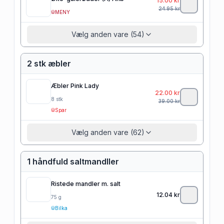
15.00
kr
24.95
kr
MENY
Vælg anden vare (54)
2 stk æbler
Æbler Pink Lady
22.00
kr
8
stk
39.00
kr
Spar
Vælg anden vare (62)
1 håndfuld saltmandller
Ristede mandler m. salt
12.04
kr
75
g
Bilka