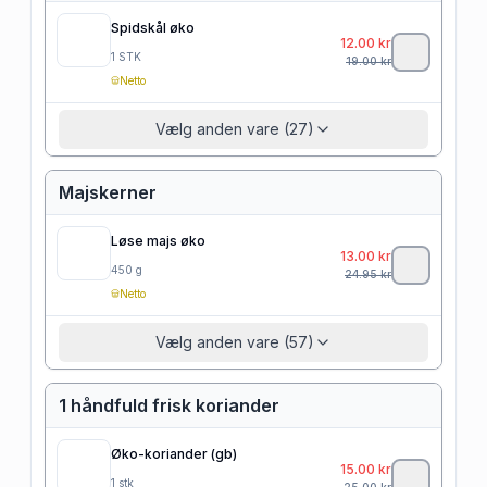
Spidskål øko
12.00
kr
1
STK
19.00
kr
Netto
Vælg anden vare (27)
Majskerner
Løse majs øko
13.00
kr
450
g
24.95
kr
Netto
Vælg anden vare (57)
1 håndfuld frisk koriander
Øko-koriander (gb)
15.00
kr
1
stk
25.00
kr