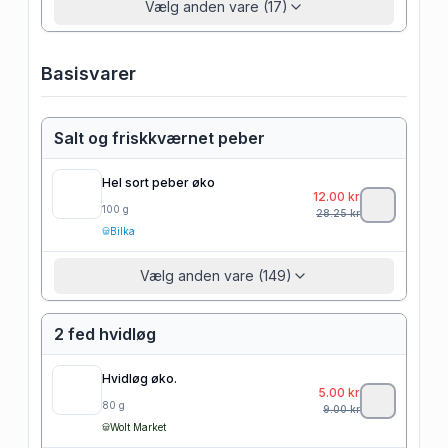
Vælg anden vare (17)
Basisvarer
Salt og friskkværnet peber
Hel sort peber øko
12.00
kr
100
g
28.25
kr
Bilka
Vælg anden vare (149)
2 fed hvidløg
Hvidløg øko.
5.00
kr
80
g
9.00
kr
Wolt Market