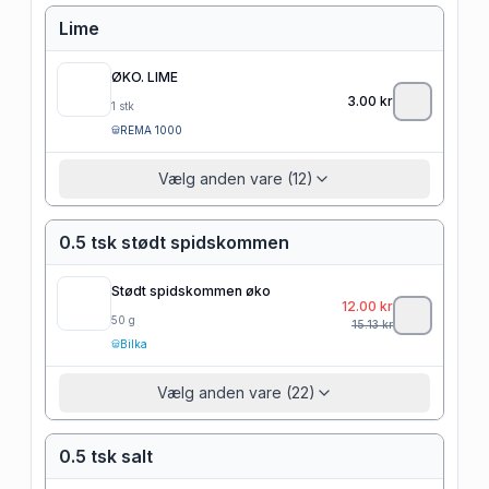
Lime
ØKO. LIME
3.00
kr
1
stk
REMA 1000
Vælg anden vare (12)
0.5 tsk stødt spidskommen
Stødt spidskommen øko
12.00
kr
50
g
15.13
kr
Bilka
Vælg anden vare (22)
0.5 tsk salt