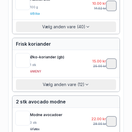
10.00
kr
100
g
14.02
kr
Bilka
Vælg anden vare (40)
Frisk koriander
Øko-koriander (gb)
15.00
kr
1
stk
25.00
kr
MENY
Vælg anden vare (12)
2 stk avocado modne
Modne avocadoer
22.00
kr
3
stk
29.00
kr
Føtex