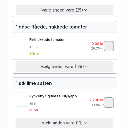
Vælg anden vare (25)
1 dåse flåede, hakkede tomater
Finthakkede tomater
10.00
kr
400
G
20.75
kr
Netto
Vælg anden vare (139)
1 stk lime saften
Rynkeby Squeeze Cit/li/app
25.00
kr
65
ml
34.95
kr
Spar
Vælg anden vare (19)