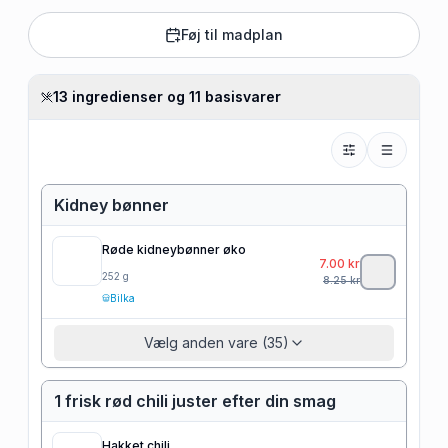
Føj til madplan
13 ingredienser og 11 basisvarer
Kidney bønner
Røde kidneybønner øko
7.00
kr
252
g
8.25
kr
Bilka
Vælg anden vare (35)
1 frisk rød chili juster efter din smag
Hakket chili