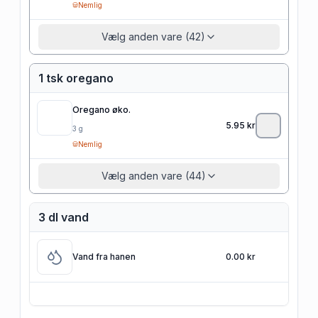
Nemlig
Vælg anden vare (42)
1 tsk oregano
Oregano øko.
5.95
kr
3
g
Nemlig
Vælg anden vare (44)
3 dl vand
Vand fra hanen
0.00 kr