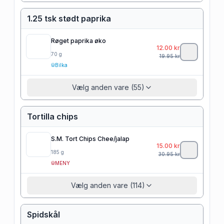
1.25 tsk stødt paprika
Røget paprika øko
12.00
kr
70
g
19.95
kr
Bilka
Vælg anden vare (55)
Tortilla chips
S.M. Tort Chips Chee/jalap
15.00
kr
185
g
30.95
kr
MENY
Vælg anden vare (114)
Spidskål