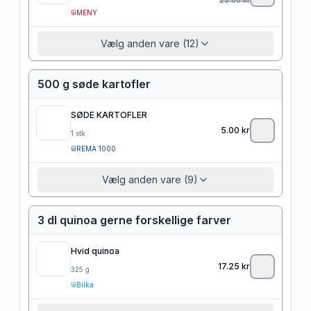
MENY
Vælg anden vare (12)
500 g søde kartofler
SØDE KARTOFLER
5.00
kr
1
stk
REMA 1000
Vælg anden vare (9)
3 dl quinoa gerne forskellige farver
Hvid quinoa
17.25
kr
325
g
Bilka