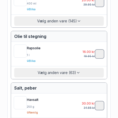
20.00
kr
400
ml
39.95
kr
Bilka
Vælg anden vare (145)
Olie til stegning
Rapsolie
16.00
kr
1
l
19.95
kr
Bilka
Vælg anden vare (63)
Salt, peber
Havsalt
30.00
kr
250
g
34.88
kr
Nemlig