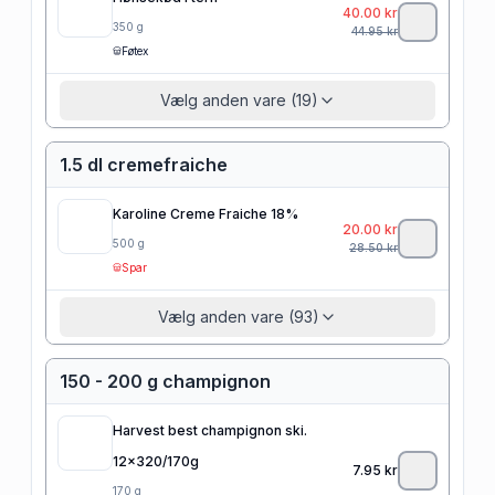
40.00
kr
350
g
44.95
kr
Føtex
Vælg anden vare (19)
1.5 dl cremefraiche
Karoline Creme Fraiche 18%
20.00
kr
500
g
28.50
kr
Spar
Vælg anden vare (93)
150 - 200 g champignon
Harvest best champignon ski.
12x320/170g
7.95
kr
170
g