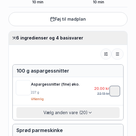
10
min
10
min
Føj til madplan
6 ingredienser og 4 basisvarer
100 g aspargessnitter
Aspargessnitter (fine) øko.
20.00
kr
227
g
22.13
kr
Nemlig
Vælg anden vare (20)
Sprød parmeskinke