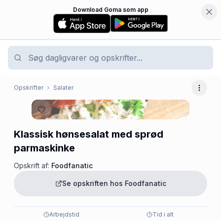
Download Goma som app
Opskrifter
Salater
Flere 
Klassisk hønsesalat med sprød
parmaskinke
Opskrift af:
Foodfanatic
Se opskriften hos
Foodfanatic
Arbejdstid
Tid i alt