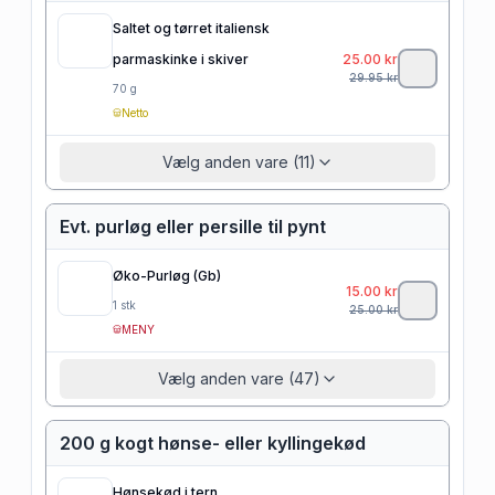
Saltet og tørret italiensk
parmaskinke i skiver
25.00
kr
29.95
kr
70
g
Netto
Vælg anden vare (11)
Evt. purløg eller persille til pynt
Øko-Purløg (Gb)
15.00
kr
1
stk
25.00
kr
MENY
Vælg anden vare (47)
200 g kogt hønse- eller kyllingekød
Hønsekød i tern