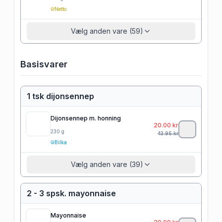
Netto
Vælg anden vare (59)
Basisvarer
1 tsk dijonsennep
Dijonsennep m. honning
20.00
kr
230
g
43.95
kr
Bilka
Vælg anden vare (39)
2 - 3 spsk. mayonnaise
Mayonnaise