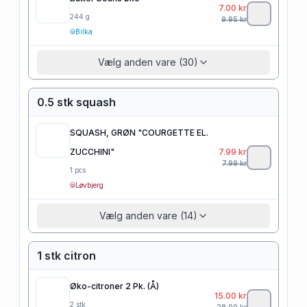
7.00
kr
244
g
9.95
kr
Bilka
Vælg anden vare (30)
0.5 stk squash
SQUASH, GRØN "COURGETTE EL.
ZUCCHINI"
7.99
kr
7.99
kr
1
pcs
Løvbjerg
Vælg anden vare (14)
1 stk citron
Øko-citroner 2 Pk. (Å)
15.00
kr
2
stk
28.00
kr