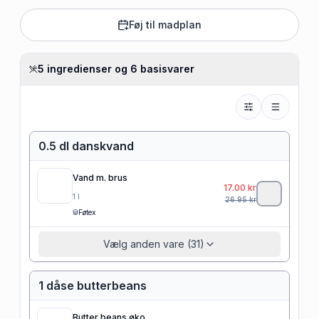
Føj til madplan
5 ingredienser og 6 basisvarer
0.5 dl danskvand
Vand m. brus
17.00
kr
1
l
26.95
kr
Føtex
Vælg anden vare (31)
1 dåse butterbeans
Butter beans øko