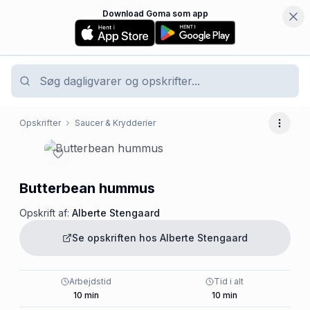
Download Goma som app
Opskrifter
Saucer & Krydderier
Flere 
Butterbean hummus
Opskrift af:
Alberte Stengaard
Se opskriften hos
Alberte Stengaard
Arbejdstid
Tid i alt
10
min
10
min