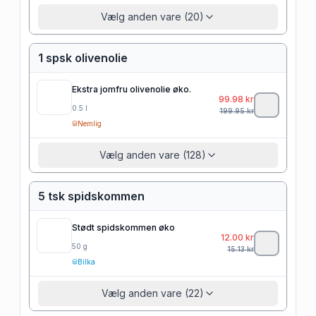
Vælg anden vare (20)
1 spsk olivenolie
Ekstra jomfru olivenolie øko.
99.98
kr
0.5
l
199.95
kr
Nemlig
Vælg anden vare (128)
5 tsk spidskommen
Stødt spidskommen øko
12.00
kr
50
g
15.13
kr
Bilka
Vælg anden vare (22)