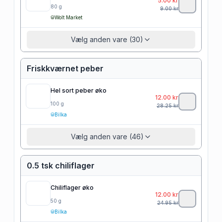
5.00
kr
80
g
9.00
kr
Wolt Market
Vælg anden vare (30)
Friskkværnet peber
Hel sort peber øko
12.00
kr
100
g
28.25
kr
Bilka
Vælg anden vare (46)
0.5 tsk chiliflager
Chiliflager øko
12.00
kr
50
g
24.95
kr
Bilka