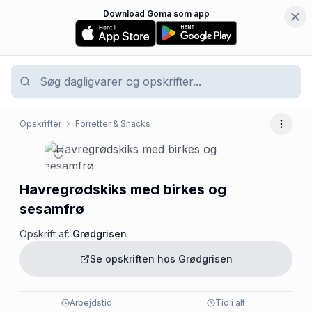
Download Goma som app
Opskrifter
Forretter & Snacks
Flere 
Havregrødskiks med birkes og
sesamfrø
Opskrift af:
Grødgrisen
Se opskriften hos
Grødgrisen
Arbejdstid
Tid i alt