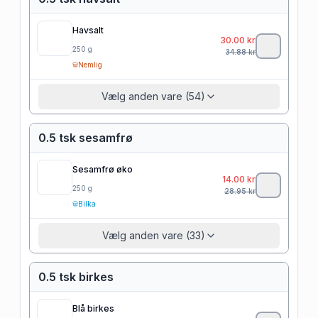
Havsalt
30.00
kr
250
g
34.88
kr
Nemlig
Vælg anden vare (54)
0.5 tsk sesamfrø
Sesamfrø øko
14.00
kr
250
g
28.95
kr
Bilka
Vælg anden vare (33)
0.5 tsk birkes
Blå birkes