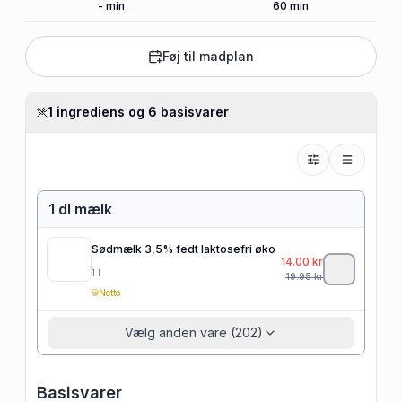
-
min
60
min
Føj til madplan
1 ingrediens og 6 basisvarer
1 dl mælk
Sødmælk 3,5% fedt laktosefri øko
14.00
kr
1
l
19.95
kr
Netto
Vælg anden vare (202)
Basisvarer