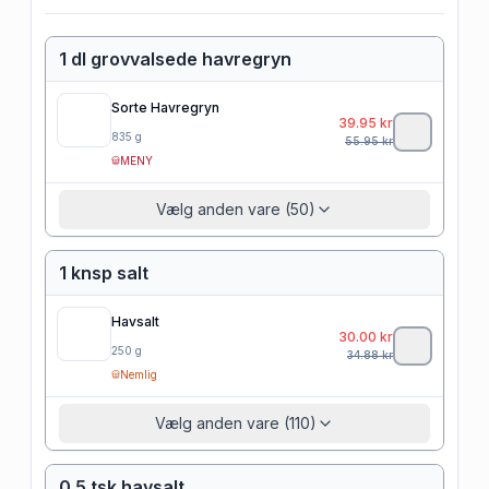
1 dl grovvalsede havregryn
Sorte Havregryn
39.95
kr
835
g
55.95
kr
MENY
Vælg anden vare (50)
1 knsp salt
Havsalt
30.00
kr
250
g
34.88
kr
Nemlig
Vælg anden vare (110)
0.5 tsk havsalt